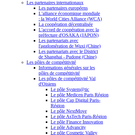
Les partenaires internationaux
Les partenaires européens
L'alliance économique mondiale
: la World Cities Alliance (WCA)
La coopération décentralisée
L'accord de coopération avec la
préfecture d'OSAKA (JAPON)
Les partenariats avec
l'agglomération de Wuxi (Chine)
Les partenariats avec le District
de Shanghai - Pudong (Chine)
Les pôles de compétitivité
Informations générales sur les
pôles de compétitivité
Les pôles de compétitivité Val
d'Oisiens
Le pôle System@tic
Le pôle Medicen Paris Région
Le pôle Cap Digital Paris-
Région
Le pôle NextMove
Le pôle AsTech Paris-Région
Le pôle Finance Innovation
Le pôle Advancity
Le pôle Cosmetic Valley