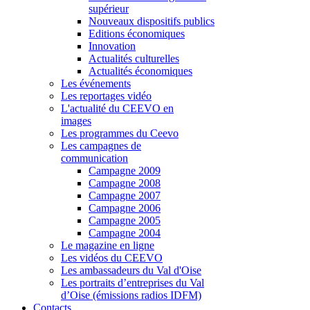
supérieur
Nouveaux dispositifs publics
Editions économiques
Innovation
Actualités culturelles
Actualités économiques
Les événements
Les reportages vidéo
L'actualité du CEEVO en
images
Les programmes du Ceevo
Les campagnes de
communication
Campagne 2009
Campagne 2008
Campagne 2007
Campagne 2006
Campagne 2005
Campagne 2004
Le magazine en ligne
Les vidéos du CEEVO
Les ambassadeurs du Val d'Oise
Les portraits d’entreprises du Val
d’Oise (émissions radios IDFM)
Contacts