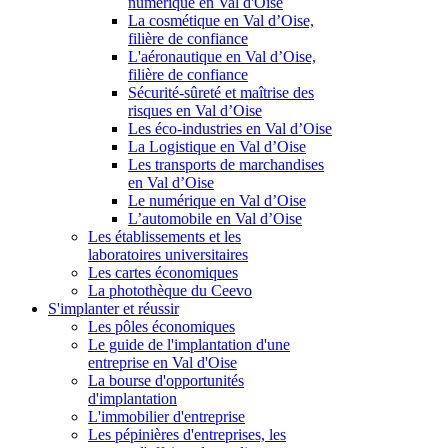
numérique en Val d'Oise
La cosmétique en Val d’Oise,
filière de confiance
L'aéronautique en Val d’Oise,
filière de confiance
Sécurité-sûreté et maîtrise des
risques en Val d’Oise
Les éco-industries en Val d’Oise
La Logistique en Val d’Oise
Les transports de marchandises
en Val d’Oise
Le numérique en Val d’Oise
L’automobile en Val d’Oise
Les établissements et les
laboratoires universitaires
Les cartes économiques
La photothèque du Ceevo
S'implanter et réussir
Les pôles économiques
Le guide de l'implantation d'une
entreprise en Val d'Oise
La bourse d'opportunités
d'implantation
L'immobilier d'entreprise
Les pépinières d'entreprises, les