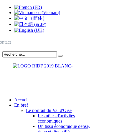
ontact
Accueil
En bref
Le portrait du Val d'Oise
Les pôles d'activités
économiques
Un tissu économique dense,
riche et diversifié