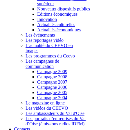
supérieur
Nouveaux dispositifs publics
Editions économiques
Innovation
Actualités culturelles
Actualités économiques
Les événements
Les reportages vidéo
L'actualité du CEEVO en
images
Les programmes du Ceevo
Les campagnes de
communication
Campagne 2009
Campagne 2008
Campagne 2007
Campagne 2006
Campagne 2005
Campagne 2004
Le magazine en ligne
Les vidéos du CEEVO
Les ambassadeurs du Val d'Oise
Les portraits d’entreprises du Val
d’Oise (émissions radios IDFM)
Contacts