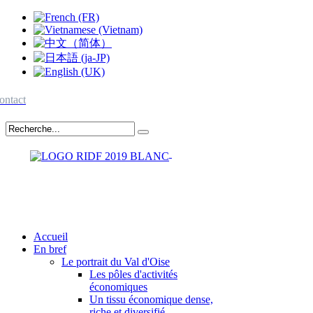
ontact
Accueil
En bref
Le portrait du Val d'Oise
Les pôles d'activités
économiques
Un tissu économique dense,
riche et diversifié