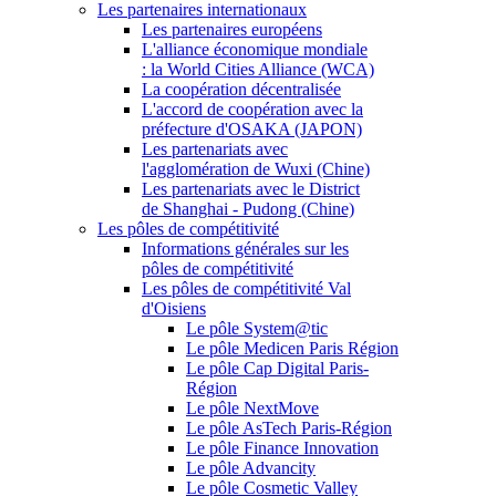
Les partenaires internationaux
Les partenaires européens
L'alliance économique mondiale
: la World Cities Alliance (WCA)
La coopération décentralisée
L'accord de coopération avec la
préfecture d'OSAKA (JAPON)
Les partenariats avec
l'agglomération de Wuxi (Chine)
Les partenariats avec le District
de Shanghai - Pudong (Chine)
Les pôles de compétitivité
Informations générales sur les
pôles de compétitivité
Les pôles de compétitivité Val
d'Oisiens
Le pôle System@tic
Le pôle Medicen Paris Région
Le pôle Cap Digital Paris-
Région
Le pôle NextMove
Le pôle AsTech Paris-Région
Le pôle Finance Innovation
Le pôle Advancity
Le pôle Cosmetic Valley