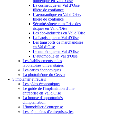
numérique en Val d'Oise
La cosmétique en Val d’Oise,
filière de confiance
L'aéronautique en Val d’Oise,
filière de confiance
Sécurité-sûreté et maîtrise des
risques en Val d’Oise
Les éco-industries en Val d’Oise
La Logistique en Val d’Oise
Les transports de marchandises
en Val d’Oise
Le numérique en Val d’Oise
L’automobile en Val d’Oise
Les établissements et les
laboratoires universitaires
Les cartes économiques
La photothèque du Ceevo
S'implanter et réussir
Les pôles économiques
Le guide de l'implantation d'une
entreprise en Val d'Oise
La bourse d'opportunités
d'implantation
L'immobilier d'entreprise
Les pépinières d'entreprises, les