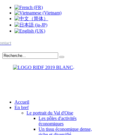
ontact
Accueil
En bref
Le portrait du Val d'Oise
Les pôles d'activités
économiques
Un tissu économique dense,
riche et diversifié