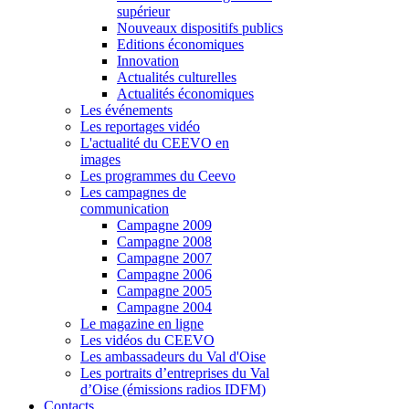
supérieur
Nouveaux dispositifs publics
Editions économiques
Innovation
Actualités culturelles
Actualités économiques
Les événements
Les reportages vidéo
L'actualité du CEEVO en
images
Les programmes du Ceevo
Les campagnes de
communication
Campagne 2009
Campagne 2008
Campagne 2007
Campagne 2006
Campagne 2005
Campagne 2004
Le magazine en ligne
Les vidéos du CEEVO
Les ambassadeurs du Val d'Oise
Les portraits d’entreprises du Val
d’Oise (émissions radios IDFM)
Contacts