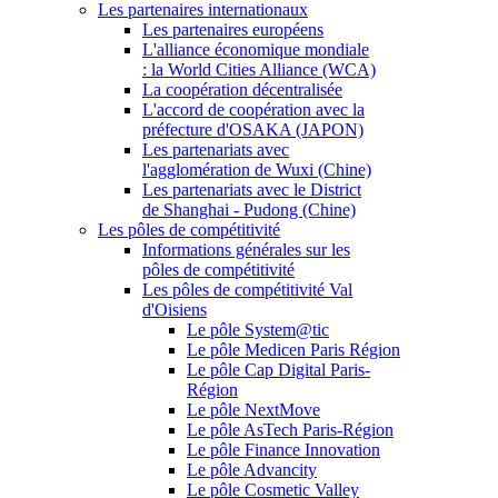
Les partenaires internationaux
Les partenaires européens
L'alliance économique mondiale
: la World Cities Alliance (WCA)
La coopération décentralisée
L'accord de coopération avec la
préfecture d'OSAKA (JAPON)
Les partenariats avec
l'agglomération de Wuxi (Chine)
Les partenariats avec le District
de Shanghai - Pudong (Chine)
Les pôles de compétitivité
Informations générales sur les
pôles de compétitivité
Les pôles de compétitivité Val
d'Oisiens
Le pôle System@tic
Le pôle Medicen Paris Région
Le pôle Cap Digital Paris-
Région
Le pôle NextMove
Le pôle AsTech Paris-Région
Le pôle Finance Innovation
Le pôle Advancity
Le pôle Cosmetic Valley