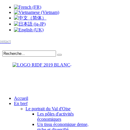
ontact
Accueil
En bref
Le portrait du Val d'Oise
Les pôles d'activités
économiques
Un tissu économique dense,
riche et diversifié