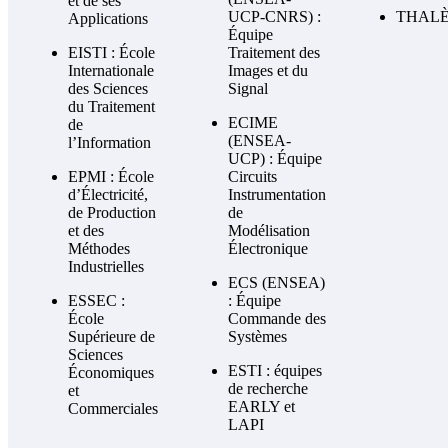
et de ses
UCP-CNRS) :
THAL
Applications
Équipe
EISTI : École
Traitement des
Internationale
Images et du
des Sciences
Signal
du Traitement
ECIME
de
(ENSEA-
l’Information
UCP) : Équipe
EPMI : École
Circuits
d’Électricité,
Instrumentation
de Production
de
et des
Modélisation
Méthodes
Électronique
Industrielles
ECS (ENSEA)
ESSEC :
: Équipe
École
Commande des
Supérieure de
Systèmes
Sciences
ESTI : équipes
Économiques
de recherche
et
EARLY et
Commerciales
LAPI