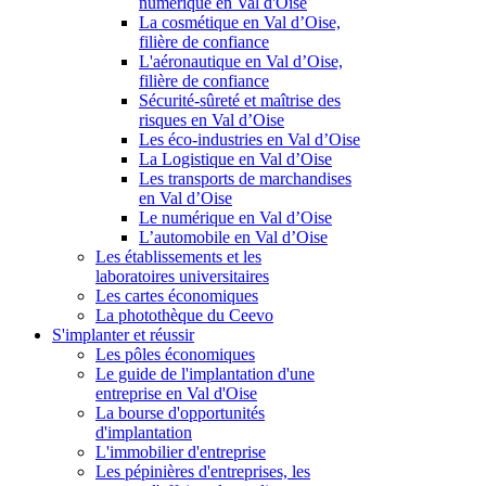
numérique en Val d'Oise
La cosmétique en Val d’Oise,
filière de confiance
L'aéronautique en Val d’Oise,
filière de confiance
Sécurité-sûreté et maîtrise des
risques en Val d’Oise
Les éco-industries en Val d’Oise
La Logistique en Val d’Oise
Les transports de marchandises
en Val d’Oise
Le numérique en Val d’Oise
L’automobile en Val d’Oise
Les établissements et les
laboratoires universitaires
Les cartes économiques
La photothèque du Ceevo
S'implanter et réussir
Les pôles économiques
Le guide de l'implantation d'une
entreprise en Val d'Oise
La bourse d'opportunités
d'implantation
L'immobilier d'entreprise
Les pépinières d'entreprises, les