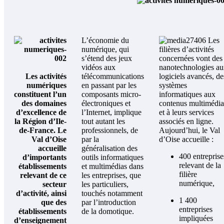
L’économie du
Les
numérique, qui
filières d’activités
s’étend des jeux
concernées vont des
vidéos aux
nanotechnologies a
Les activités
télécommunications
logiciels avancés, de
numériques
en passant par les
systèmes
constituent l’un
composants micro-
informatiques aux
des domaines
électroniques et
contenus multimédia
d’excellence de
l’Internet, implique
et à leurs services
la Région d’Ile-
tout autant les
associés en ligne.
de-France. Le
professionnels, de
Aujourd’hui, le Val
Val d’Oise
par la
d’Oise accueille :
accueille
généralisation des
400 entreprise
d’importants
outils informatiques
relevant de la
établissements
et multimédias dans
filière
relevant de ce
les entreprises, que
numérique,
secteur
les particuliers,
d’activité, ainsi
touchés notamment
1 400
que des
par l’introduction
entreprises
établissements
de la domotique.
impliquées
d’enseignement