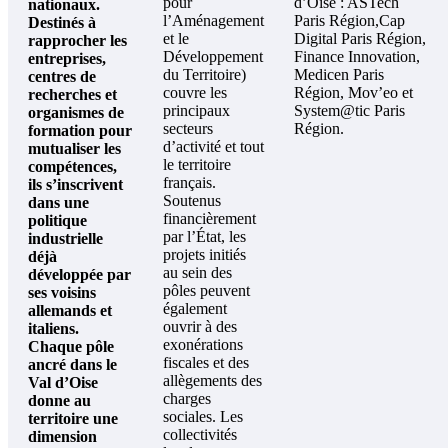
pour
d’Oise :
ASTech
nationaux.
l’Aménagement
Paris Région,Cap
Destinés à
et le
Digital Paris Région,
rapprocher les
Développement
Finance Innovation,
entreprises,
du Territoire)
Medicen Paris
centres de
couvre les
Région, Mov’eo et
recherches et
principaux
System@tic Paris
organismes de
secteurs
Région.
formation pour
d’activité et tout
mutualiser les
le territoire
compétences,
français.
ils s’inscrivent
Soutenus
dans une
financièrement
politique
par l’État, les
industrielle
projets initiés
déjà
au sein des
développée par
pôles peuvent
ses voisins
également
allemands et
ouvrir à des
italiens.
exonérations
Chaque pôle
fiscales et des
ancré dans le
allègements des
Val d’Oise
charges
donne au
sociales. Les
territoire une
collectivités
dimension