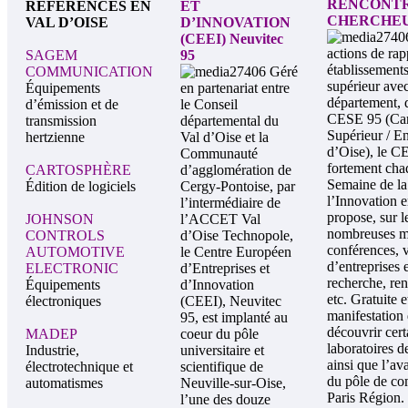
RENCONTR
RÉFÉRENCES EN
ET
CHERCHEU
VAL D’OISE
D’INNOVATION
(CEEI) Neuvitec
actions de ra
SAGEM
95
établissement
COMMUNICATION
Géré
supérieur av
Équipements
en partenariat entre
département, 
d’émission et de
le Conseil
CESE 95 (Car
transmission
départemental du
Supérieur / En
hertzienne
Val d’Oise et la
d’Oise), le 
Communauté
fortement cha
CARTOSPHÈRE
d’agglomération de
Semaine de la
Édition de logiciels
Cergy-Pontoise, par
l’Innovation e
l’intermédiaire de
propose, sur le
JOHNSON
l’ACCET Val
nombreuses ma
CONTROLS
d’Oise Technopole,
conférences, v
AUTOMOTIVE
le Centre Européen
d’entreprises 
ELECTRONIC
d’Entreprises et
recherche, ren
Équipements
d’Innovation
etc. Gratuite e
électroniques
(CEEI), Neuvitec
manifestation
95, est implanté au
découvrir cert
MADEP
coeur du pôle
laboratoires d
Industrie,
universitaire et
ainsi que l’av
électrotechnique et
scientifique de
du pôle de com
automatismes
Neuville-sur-Oise,
Paris Région.
l’une des douze