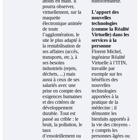
atouts en main. Il
transformateur.
pourra observer,
virtuellement, sur la
L’apport des
maquette
nouvelles
électronique animée
technologies
de toute
(comme la Réalité
l’agglomération, le
Virtuelle) dans les
site le plus adapté à
services à la
la rentabilisation de
personne
ses affaires (accès,
Florent Michel,
transports, etc.), à
ingénieur Réalité
ses besoins
Virtuelle à l’ITIN,
industriels (rejets,
travaille par
déchets, ...) mais
exemple sur les
aussi à ceux de ses
bénéfices des
salariés avec une
nouvelles
prise en compte des
technologies
exigences humaines
apportées à la
et des critères de
pratique de la
développement
médecine ; il
durable. Tout est
démontre les
passé au crible : le
bienfaits apportés à
bruit, la pollution, le
la vie des citoyens -
taux
y compris les
d’ensoleillement ou
personnes âgées ou