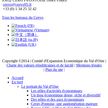
95032 CERGY-PONTOISE cedex France
ceevo@ceevo95.fr
+33 (0) 1 34 25 32 42
Tous les bureaux du Ceevo
Copyright ©2014 | Comité d'Expansion Economique du Val d'Oise |
Charte des valeurs républicaines et de laicité
|
Mentions légales
|
Plan du site
|
Accueil
En bref
Le portrait du Val d'Oise
Les pôles d'activités économiques
Un tissu économique dense, riche et diversifié
Des pôles et des axes économiques
Cergy-Pontoise, une agglomération majeure