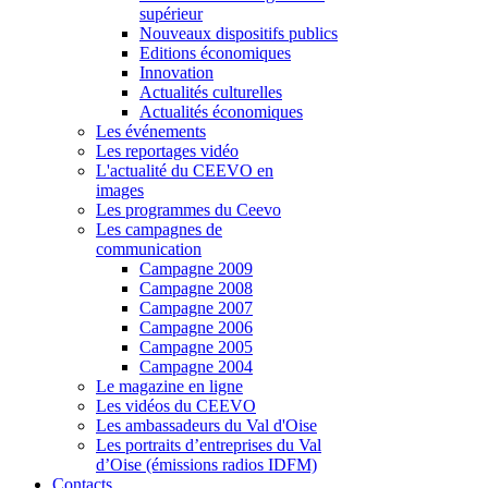
supérieur
Nouveaux dispositifs publics
Editions économiques
Innovation
Actualités culturelles
Actualités économiques
Les événements
Les reportages vidéo
L'actualité du CEEVO en
images
Les programmes du Ceevo
Les campagnes de
communication
Campagne 2009
Campagne 2008
Campagne 2007
Campagne 2006
Campagne 2005
Campagne 2004
Le magazine en ligne
Les vidéos du CEEVO
Les ambassadeurs du Val d'Oise
Les portraits d’entreprises du Val
d’Oise (émissions radios IDFM)
Contacts