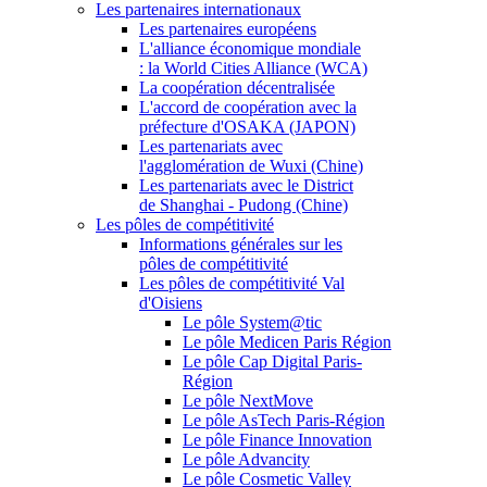
Les partenaires internationaux
Les partenaires européens
L'alliance économique mondiale
: la World Cities Alliance (WCA)
La coopération décentralisée
L'accord de coopération avec la
préfecture d'OSAKA (JAPON)
Les partenariats avec
l'agglomération de Wuxi (Chine)
Les partenariats avec le District
de Shanghai - Pudong (Chine)
Les pôles de compétitivité
Informations générales sur les
pôles de compétitivité
Les pôles de compétitivité Val
d'Oisiens
Le pôle System@tic
Le pôle Medicen Paris Région
Le pôle Cap Digital Paris-
Région
Le pôle NextMove
Le pôle AsTech Paris-Région
Le pôle Finance Innovation
Le pôle Advancity
Le pôle Cosmetic Valley