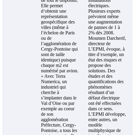
de tout le dispositif.
installations
Elle permet
électriques.
d‘obtenir une
Plusieurs experts
représentation
prévoient même
geospécifique des
une augmentation
villes (même à
de pannes de 1 à
l’échelon de Paris
2% dès 2008.
ou de
Moumen Darcherif,
l’agglomération de
directeur de
Cergy-Pontoise qui
L’EPMI, évoque, à
sont de taille
titre d’exemple, un
identique) puisque
état des risques et
chaque m2 est
propose des
numérisé par avion.
solutions. Des
» Avec Terra
études et des
Numerica, un
quantifications des
industriel qui
phénomènes
cherche à
résultant d’un
s’implanter dans le
défaut électrique
Val d’Oise ou par
ont été effectuées
exemple au coeur
dans ce sens.
de son
L’EPMI développe,
agglomération
entre autres, un
Préfecture, Cergy-
modèle
Pontoise, a tous les
multiphysique de