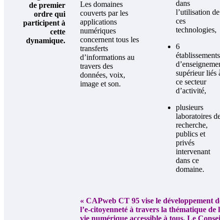
dans
Les domaines
de premier
l’utilisation de
couverts par les
ordre qui
ces
applications
participent à
technologies,
numériques
cette
concernent tous les
dynamique.
6
transferts
établissements
d’informations au
d’enseigneme
travers des
supérieur liés 
données, voix,
ce secteur
image et son.
d’activité,
plusieurs
laboratoires d
recherche,
publics et
privés
intervenant
dans ce
domaine.
« CAPweb CT 95 vise le développement d
l’e-citoyenneté à travers la thématique de 
vie numérique accessible à tous. Le Consei