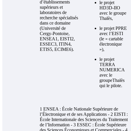
d’établissements
le projet
supérieurs et
HD3D-IIO
laboratoires de
avec le groupe
recherche spécialisés
Thalès,
dans ce domaine
(Université de
le projet PPRE
Cergy-Pontoise,
avec l’EISTI
ENSEA1, EISTI2,
(le « cartable
ESSEC3, ITIN4,
électronique
ETIS5, ECIME6).
»),
le projet
TERRA
NUMERICA
avec le
groupeThalès
qui le pilote.
1 ENSEA : École Nationale Supérieure de
l’Électronique et de ses Applications - 2 EISTI :
École Internationale des Sciences du Traitement
de l’Information - 3 ESSEC : École Supérieure
des Sciences Économiques et Commerciales - 4