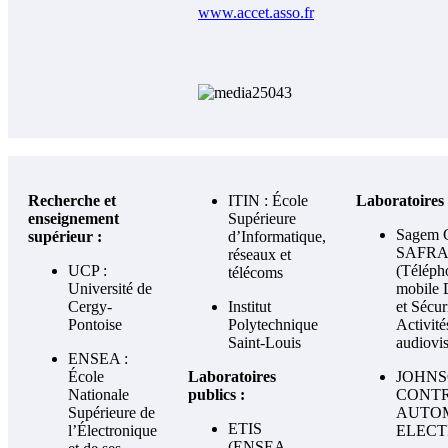
www.accet.asso.fr
Recherche et
ITIN : École
Laboratoires 
enseignement
Supérieure
Sagem 
supérieur :
d’Informatique,
SAFR
réseaux et
UCP :
(Téléph
télécoms
Université de
mobile 
Cergy-
Institut
et Sécur
Pontoise
Polytechnique
Activité
Saint-Louis
audiovis
ENSEA :
École
Laboratoires
JOHN
Nationale
publics :
CONT
Supérieure de
AUTO
ETIS
l’Électronique
ELECT
(ENSEA-