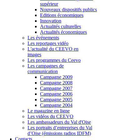
supérieur
Nouveaux dispositifs publics
Editions économiques
Innovation
Actualités culturelles
Actualités économiques
Les événements
Les reportages vidéo
L'actualité du CEEVO en
images
Les programmes du Ceevo
Les campagnes de
communication
Campagne 2009
Campagne 2008
Campagne 2007
Campagne 2006
Campagne 2005
Campagne 2004
Le magazine en ligne
Les vidéos du CEEVO
Les ambassadeurs du Val d'Oise
Les portraits d’entreprises du Val
d’Oise (émissions radios IDFM)
Contacts