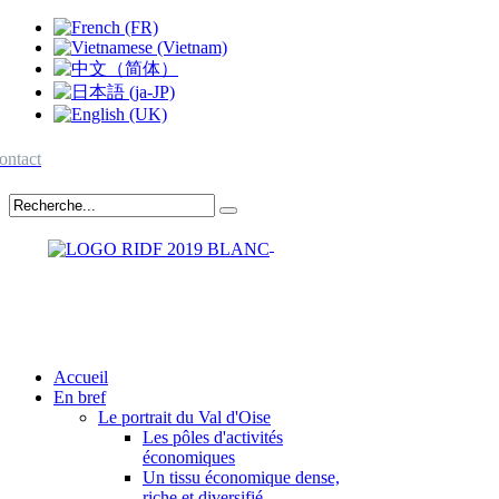
ontact
Accueil
En bref
Le portrait du Val d'Oise
Les pôles d'activités
économiques
Un tissu économique dense,
riche et diversifié