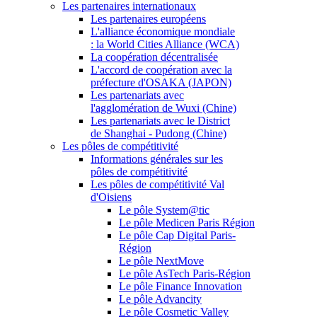
Les partenaires internationaux
Les partenaires européens
L'alliance économique mondiale
: la World Cities Alliance (WCA)
La coopération décentralisée
L'accord de coopération avec la
préfecture d'OSAKA (JAPON)
Les partenariats avec
l'agglomération de Wuxi (Chine)
Les partenariats avec le District
de Shanghai - Pudong (Chine)
Les pôles de compétitivité
Informations générales sur les
pôles de compétitivité
Les pôles de compétitivité Val
d'Oisiens
Le pôle System@tic
Le pôle Medicen Paris Région
Le pôle Cap Digital Paris-
Région
Le pôle NextMove
Le pôle AsTech Paris-Région
Le pôle Finance Innovation
Le pôle Advancity
Le pôle Cosmetic Valley