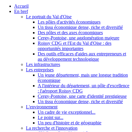
Accueil
En bref
Le portrait du Val d'Oise
Les pôles d'activités économiques
Un tissu économique dense, riche et diversifié
Des pôles et des axes économiques
Cergy-Pontoise, une agglomération majeure
Roissy CDG et l'Est du Val d'Oise : des
opportunités importantes
Des outils efficaces d'aides aux entrepreneurs et
au développement technologique
Les infrastructures
Les entreprises
Un jeune département, mais une longue tradition
économique
A l'intérieur du département, un pôle d'excellence
: l'aéroport Roissy CDG
Cergy-Pontoise, une carte d'identité prestigieuse
Un tissu économique dense, riche et diversifié
L'environnement
Un cadre de vie exceptionnel...
Le point sur...
Un peu d'histoire et de géographie
La recherche et l'innovation