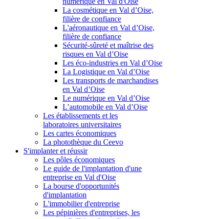
numérique en Val d'Oise
La cosmétique en Val d’Oise,
filière de confiance
L'aéronautique en Val d’Oise,
filière de confiance
Sécurité-sûreté et maîtrise des
risques en Val d’Oise
Les éco-industries en Val d’Oise
La Logistique en Val d’Oise
Les transports de marchandises
en Val d’Oise
Le numérique en Val d’Oise
L’automobile en Val d’Oise
Les établissements et les
laboratoires universitaires
Les cartes économiques
La photothèque du Ceevo
S'implanter et réussir
Les pôles économiques
Le guide de l'implantation d'une
entreprise en Val d'Oise
La bourse d'opportunités
d'implantation
L'immobilier d'entreprise
Les pépinières d'entreprises, les