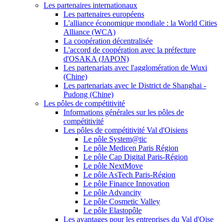
Les partenaires internationaux
Les partenaires européens
L'alliance économique mondiale : la World Cities
Alliance (WCA)
La coopération décentralisée
L'accord de coopération avec la préfecture
d'OSAKA (JAPON)
Les partenariats avec l'agglomération de Wuxi
(Chine)
Les partenariats avec le District de Shanghai -
Pudong (Chine)
Les pôles de compétitivité
Informations générales sur les pôles de
compétitivité
Les pôles de compétitivité Val d'Oisiens
Le pôle System@tic
Le pôle Medicen Paris Région
Le pôle Cap Digital Paris-Région
Le pôle NextMove
Le pôle AsTech Paris-Région
Le pôle Finance Innovation
Le pôle Advancity
Le pôle Cosmetic Valley
Le pôle Elastopôle
Les avantages pour les entreprises du Val d'Oise