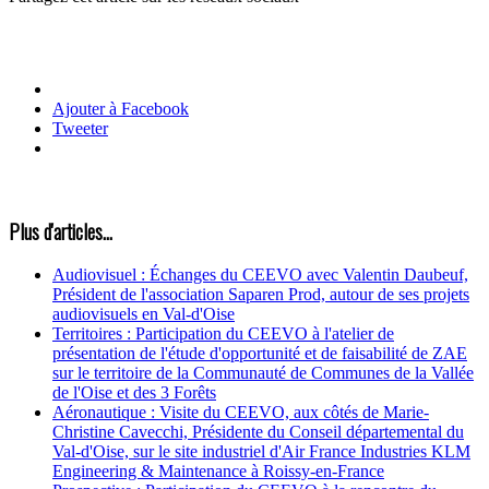
Ajouter à Facebook
Tweeter
Plus d'articles...
Audiovisuel : Échanges du CEEVO avec Valentin Daubeuf,
Président de l'association Saparen Prod, autour de ses projets
audiovisuels en Val-d'Oise
Territoires : Participation du CEEVO à l'atelier de
présentation de l'étude d'opportunité et de faisabilité de ZAE
sur le territoire de la Communauté de Communes de la Vallée
de l'Oise et des 3 Forêts
Aéronautique : Visite du CEEVO, aux côtés de Marie-
Christine Cavecchi, Présidente du Conseil départemental du
Val-d'Oise, sur le site industriel d'Air France Industries KLM
Engineering & Maintenance à Roissy-en-France