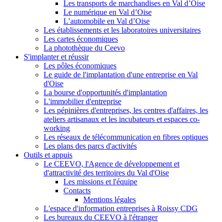
Les transports de marchandises en Val d’Oise
Le numérique en Val d’Oise
L’automobile en Val d’Oise
Les établissements et les laboratoires universitaires
Les cartes économiques
La photothèque du Ceevo
S'implanter et réussir
Les pôles économiques
Le guide de l'implantation d'une entreprise en Val
d'Oise
La bourse d'opportunités d'implantation
L'immobilier d'entreprise
Les pépinières d'entreprises, les centres d'affaires, les
ateliers artisanaux et les incubateurs et espaces co-
working
Les réseaux de télécommunication en fibres optiques
Les plans des parcs d'activités
Outils et appuis
Le CEEVO, l'Agence de développement et
d'attractivité des territoires du Val d'Oise
Les missions et l'équipe
Contacts
Mentions légales
L'espace d'information entreprises à Roissy CDG
Les bureaux du CEEVO à l'étranger