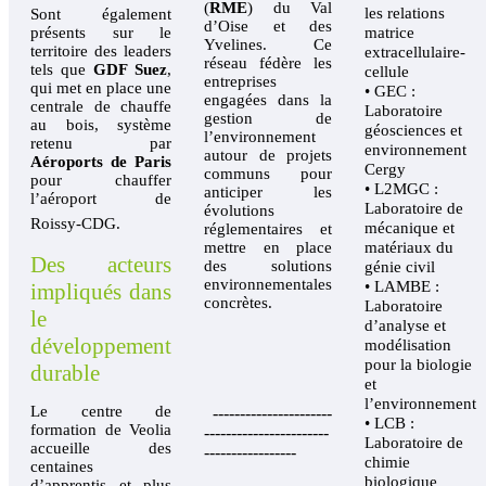
(
RME
) du Val
les relations
Sont également
d’Oise et des
matrice
présents sur le
Yvelines. Ce
territoire des leaders
extracellulaire-
réseau fédère les
tels que
GDF Suez
,
cellule
entreprises
qui met en place une
• GEC :
engagées dans la
centrale de chauffe
Laboratoire
gestion de
au bois, système
géosciences et
l’environnement
retenu par
environnement
autour de projets
Aéroports de Paris
Cergy
communs pour
pour chauffer
• L2MGC :
anticiper les
l’aéroport de
Laboratoire de
évolutions
Roissy-CDG.
mécanique et
réglementaires et
matériaux du
mettre en place
Des acteurs
des solutions
génie civil
environnementales
• LAMBE :
impliqués dans
concrètes.
Laboratoire
le
d’analyse et
développement
modélisation
pour la biologie
durable
et
l’environnement
Le centre de
----------------------
• LCB :
formation de Veolia
-----------------------
Laboratoire de
accueille des
-----------------
chimie
centaines
biologique
d’apprentis et plus