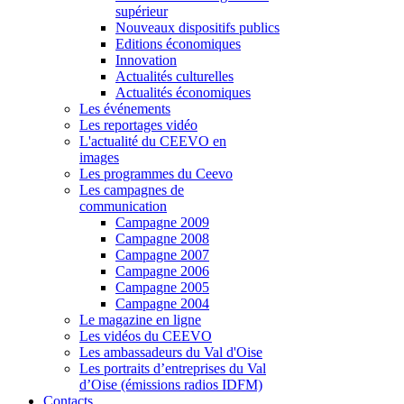
supérieur
Nouveaux dispositifs publics
Editions économiques
Innovation
Actualités culturelles
Actualités économiques
Les événements
Les reportages vidéo
L'actualité du CEEVO en
images
Les programmes du Ceevo
Les campagnes de
communication
Campagne 2009
Campagne 2008
Campagne 2007
Campagne 2006
Campagne 2005
Campagne 2004
Le magazine en ligne
Les vidéos du CEEVO
Les ambassadeurs du Val d'Oise
Les portraits d’entreprises du Val
d’Oise (émissions radios IDFM)
Contacts