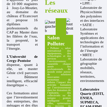
Les
• LPPI :
de 10 000 stagiaires
Laboratoire de
à Jouy-Le-Moutier,
réseaux
Physicochimie
au domaine du
château d’Ecancourt
des polymères
et propose 16
et des interfaces
diplômes
• SATIE :
professionnels du
Laboratoire
CAP au Master dans
Systèmes et
les filières de l’eau,
Salon
applications des
la propreté, le
technologies de
Pollutec
transport et
l’information et
l’énergie.
« Pollutec », salon
de l’énergie
international des
équipements, des
• MRTE :
technologies et des
L’Université de
Laboratoire de
services de
Cergy-Pontoise
l’environnement,
géographie
rassemble chaque
dispense, quant à
année des
mobilités,
elle, un master
professionnels du
réseaux,
monde entier autour
Génie civil parcours
de solutions
territoires,
« Bâtiment
innovantes
permettant de
environnements
intelligent, efficacité
réduire l’impact des
énergétique ».
activités humaines
sur l’environnement
Laboratoire
dans les domaines de
Ces formations ainsi
l’industrie, des
Quartz (EISTI,
collectivités ou du
que l’investissement
ENSEA,
tertiaire : gestion
intelligente des
des entreprises, des
SUPMECA,
villes, optimisation
ménages et des élus
ECAM-EPMI,
des moyens de