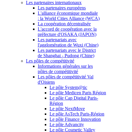
Les partenaires internationaux
Les partenaires européens
L'alliance économique mondiale
: la World Cities Alliance (WCA)
La coopération décentralisée
L'accord de coopération avec la
préfecture d'OSAKA (JAPON)
Les partenariats avec
l'agglomération de Wuxi (Chine)
Les partenariats avec le District
de Shanghai - Pudong (Chine)
Les pôles de compétitivité
Informations générales sur les
pôles de compétitivité
Les pôles de compétitivité Val
d'Oisiens
Le pôle System@tic
Le pôle Medicen Paris Région
Le pôle Cap Digital Paris-
Région
Le pôle NextMove
Le pôle AsTech Paris-Région
Le pôle Finance Innovation
Le pôle Advancity
Le pôle Cosmetic Valley