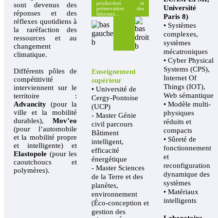
production et
sont devenus des
Université
préservation des
réponses et des
littoraux...
Paris 8)
réflexes quotidiens à
• Systèmes
la raréfaction des
complexes,
ressources et au
systèmes
changement
mécatroniques
climatique.
• Cyber Physical
Systems (CPS),
Différents pôles de
Enseignement
Internet Of
compétitivité
supérieur
Things (IOT),
interviennent sur le
• Université de
Web sémantique
territoire :
Cergy-Pontoise
• Modèle multi-
Advancity
(pour la
(UCP)
ville et la mobilité
physiques
- Master Génie
durables),
Mov’eo
réduits et
civil parcours
(pour l’automobile
compacts
Bâtiment
et la mobilité propre
• Sûreté de
intelligent,
et intelligente) et
fonctionnement
efficacité
Elastopole
(pour les
et
énergétique
caoutchoucs et
reconfiguration
- Master Sciences
polymères).
dynamique des
de la Terre et des
systèmes
planètes,
• Matériaux
environnement
intelligents
(Éco-conception et
gestion des
Laboratoire