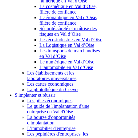
numérique en Val d'Oise
La cosmétique en Val d’Oise,
filière de confiance
L'aéronautique en Val d’Oise,
filière de confiance
Sécurité-sûreté et maîtrise des
risques en Val d’Oise
Les éco-industries en Val d’Oise
La Logistique en Val d’Oise
Les transports de marchandises
en Val d’Oise
Le numérique en Val d’Oise
L’automobile en Val d’Oise
Les établissements et les
laboratoires universitaires
Les cartes économiques
La photothèque du Ceevo
S'implanter et réussir
Les pôles économiques
Le guide de l'implantation d'une
entreprise en Val d'Oise
La bourse d'opportunités
d'implantation
L'immobilier d'entreprise
Les pépinières d'entreprises, les