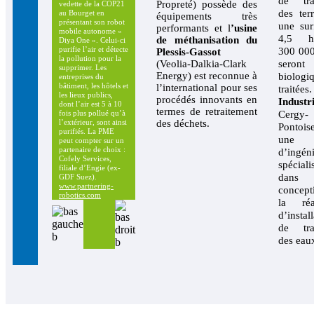
de tra
Propreté) possède des
vedette de la COP21
des ter
au Bourget en
équipements très
présentant son robot
une sur
performants et l
’usine
mobile autonome «
4,5 he
de méthanisation du
Diya One ». Celui-ci
purifie l’air et détecte
300 000
Plessis-Gassot
la pollution pour la
(Veolia-Dalkia-Clark
seront
supprimer. Les
Energy) est reconnue à
biologi
entreprises du
bâtiment, les hôtels et
l’international pour ses
traitée
les lieux publics,
procédés innovants en
Industr
dont l’air est 5 à 10
termes de retraitement
Cergy-
fois plus pollué qu’à
des déchets.
l’extérieur, sont ainsi
Pontoi
purifiés. La PME
une s
peut compter sur un
partenaire de choix :
d’ingéni
Cofely Services,
spéciali
filiale d’Engie (ex-
dan
GDF Suez).
www.partnering-
concep
robotics.com
la réal
d’instal
de tra
des eau