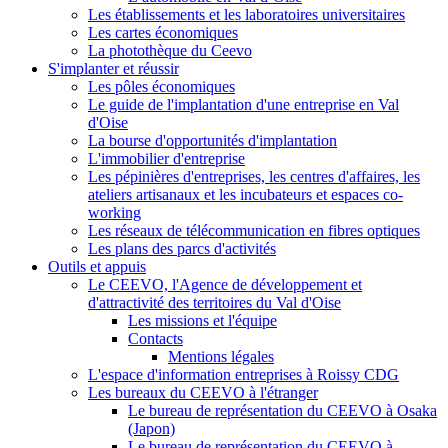
Les établissements et les laboratoires universitaires
Les cartes économiques
La photothèque du Ceevo
S'implanter et réussir
Les pôles économiques
Le guide de l'implantation d'une entreprise en Val
d'Oise
La bourse d'opportunités d'implantation
L'immobilier d'entreprise
Les pépinières d'entreprises, les centres d'affaires, les
ateliers artisanaux et les incubateurs et espaces co-
working
Les réseaux de télécommunication en fibres optiques
Les plans des parcs d'activités
Outils et appuis
Le CEEVO, l'Agence de développement et
d'attractivité des territoires du Val d'Oise
Les missions et l'équipe
Contacts
Mentions légales
L'espace d'information entreprises à Roissy CDG
Les bureaux du CEEVO à l'étranger
Le bureau de représentation du CEEVO à Osaka
(Japon)
Le bureau de représentation du CEEVO à