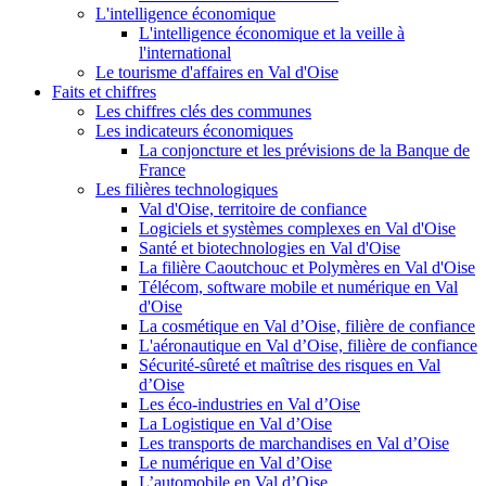
L'intelligence économique
L'intelligence économique et la veille à
l'international
Le tourisme d'affaires en Val d'Oise
Faits et chiffres
Les chiffres clés des communes
Les indicateurs économiques
La conjoncture et les prévisions de la Banque de
France
Les filières technologiques
Val d'Oise, territoire de confiance
Logiciels et systèmes complexes en Val d'Oise
Santé et biotechnologies en Val d'Oise
La filière Caoutchouc et Polymères en Val d'Oise
Télécom, software mobile et numérique en Val
d'Oise
La cosmétique en Val d’Oise, filière de confiance
L'aéronautique en Val d’Oise, filière de confiance
Sécurité-sûreté et maîtrise des risques en Val
d’Oise
Les éco-industries en Val d’Oise
La Logistique en Val d’Oise
Les transports de marchandises en Val d’Oise
Le numérique en Val d’Oise
L’automobile en Val d’Oise