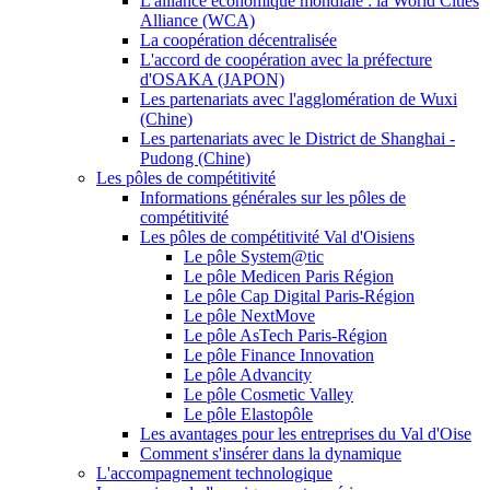
L'alliance économique mondiale : la World Cities
Alliance (WCA)
La coopération décentralisée
L'accord de coopération avec la préfecture
d'OSAKA (JAPON)
Les partenariats avec l'agglomération de Wuxi
(Chine)
Les partenariats avec le District de Shanghai -
Pudong (Chine)
Les pôles de compétitivité
Informations générales sur les pôles de
compétitivité
Les pôles de compétitivité Val d'Oisiens
Le pôle System@tic
Le pôle Medicen Paris Région
Le pôle Cap Digital Paris-Région
Le pôle NextMove
Le pôle AsTech Paris-Région
Le pôle Finance Innovation
Le pôle Advancity
Le pôle Cosmetic Valley
Le pôle Elastopôle
Les avantages pour les entreprises du Val d'Oise
Comment s'insérer dans la dynamique
L'accompagnement technologique