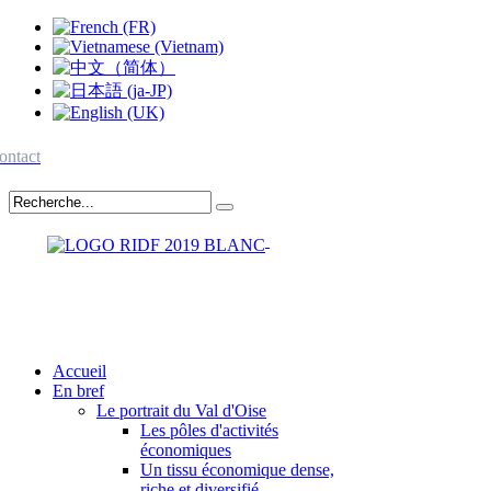
ontact
Accueil
En bref
Le portrait du Val d'Oise
Les pôles d'activités
économiques
Un tissu économique dense,
riche et diversifié