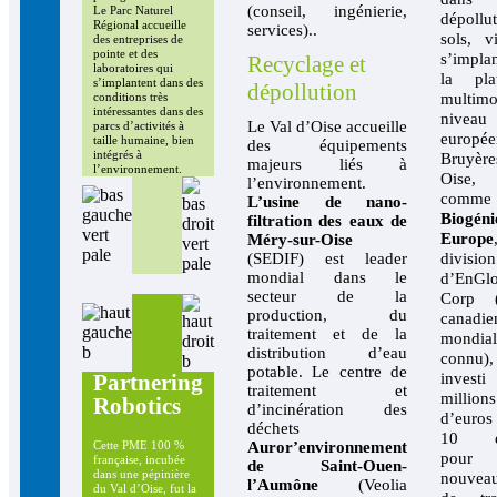
(conseil, ingénierie,
Le Parc Naturel
dépollu
Régional accueille
services)..
sols, v
des entreprises de
pointe et des
s’impla
Recyclage et
laboratoires qui
la pla
s’implantent dans des
dépollution
multimo
conditions très
intéressantes dans des
niveau
Le Val d’Oise accueille
parcs d’activités à
europ
taille humaine, bien
des équipements
intégrés à
Bruyère
majeurs liés à
l’environnement.
Oise,
l’environnement.
comme
L’usine de nano-
Biogéni
filtration des eaux de
Europe
Méry-sur-Oise
(SEDIF) est leader
division
mondial dans le
d’EnGl
secteur de la
Corp (
production, du
canadie
traitement et de la
mondia
distribution d’eau
connu)
potable. Le centre de
Partnering
inve
traitement et
millions
Robotics
d’incinération des
d’euros
déchets
10 em
Auror’environnement
Cette PME 100 %
pour
française, incubée
de Saint-Ouen-
dans une pépinière
nouveau
l’Aumône
(Veolia
du Val d’Oise, fut la