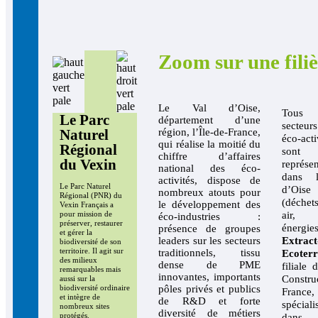
Zoom sur une filiè
Le Val d’Oise,
Tous
Le Parc
département d’une
secteu
Naturel
région, l’Île-de-France,
éco-acti
qui réalise la moitié du
Régional
sont
chiffre d’affaires
du Vexin
représen
national des éco-
dans 
activités, dispose de
Le Parc Naturel
d’Oise
nombreux atouts pour
Régional (PNR) du
(déchet
le développement des
Vexin Français a
air, 
pour mission de
éco-industries :
préserver, restaurer
énergies
présence de groupes
et gérer la
leaders sur les secteurs
Extract
biodiversité de son
territoire. Il agit sur
traditionnels, tissu
Ecoterr
des milieux
dense de PME
filiale 
remarquables mais
innovantes, importants
Constru
aussi sur la
pôles privés et publics
biodiversité ordinaire
France,
et intègre de
de R&D et forte
spéciali
nombreux sites
diversité de métiers
protégés.
dan