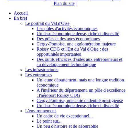
|
Plan du site
|
Accueil
En bref
Le portrait du Val d'Oise
Les pôles d'activités économiques
Un tissu économique dense, riche et diversifié
Des pôles et des axes économiques
Cergy-Pontoise, une agglomération majeure
Roissy CDG et l'Est du Val d'Oise : des
opportunités importantes
Des outils efficaces d'aides aux entrepreneurs et
au développement technologique
Les infrastructures
Les entreprises
Un jeune département, mais une longue tradition
économique
A l'intérieur du département, un pôle d'excellence
: l'aéroport Roissy CDG
Cergy-Pontoise, une carte d'identité prestigieuse
Un tissu économique dense, riche et diversifié
L'environnement
Un cadre de vie exceptionnel...
Le point sur...
Un peu d'histoire et de géographie