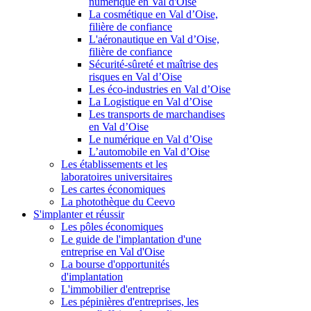
numérique en Val d'Oise
La cosmétique en Val d’Oise,
filière de confiance
L'aéronautique en Val d’Oise,
filière de confiance
Sécurité-sûreté et maîtrise des
risques en Val d’Oise
Les éco-industries en Val d’Oise
La Logistique en Val d’Oise
Les transports de marchandises
en Val d’Oise
Le numérique en Val d’Oise
L’automobile en Val d’Oise
Les établissements et les
laboratoires universitaires
Les cartes économiques
La photothèque du Ceevo
S'implanter et réussir
Les pôles économiques
Le guide de l'implantation d'une
entreprise en Val d'Oise
La bourse d'opportunités
d'implantation
L'immobilier d'entreprise
Les pépinières d'entreprises, les