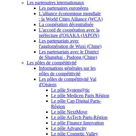
Les partenaires internationaux
Les partenaires européens
L'alliance économique mondiale
: la World Cities Alliance (WCA)
La coopération décentralisée
L'accord de coopération avec la
préfecture d'OSAKA (JAPON)
Les partenariats avec
l'agglomération de Wuxi (Chine)
Les partenariats avec le District
de Shanghai - Pudong (Chine)
Les pôles de compétitivité
Informations générales sur les
pôles de compétitivité
Les pôles de compétitivité Val
d'Oisiens
Le pôle System@tic
Le pôle Medicen Paris Région
Le pôle Cap Digital Paris-
Région
Le pôle NextMove
Le pôle AsTech Paris-Région
Le pôle Finance Innovation
Le pôle Advancity
Le pôle Cosmetic Valley