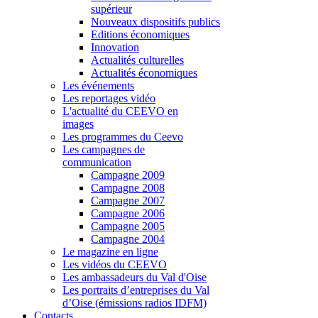
supérieur
Nouveaux dispositifs publics
Editions économiques
Innovation
Actualités culturelles
Actualités économiques
Les événements
Les reportages vidéo
L'actualité du CEEVO en
images
Les programmes du Ceevo
Les campagnes de
communication
Campagne 2009
Campagne 2008
Campagne 2007
Campagne 2006
Campagne 2005
Campagne 2004
Le magazine en ligne
Les vidéos du CEEVO
Les ambassadeurs du Val d'Oise
Les portraits d’entreprises du Val
d’Oise (émissions radios IDFM)
Contacts