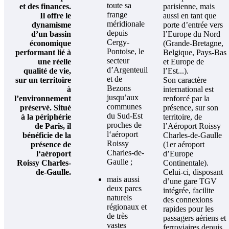
toute sa
et des finances.
parisienne, mais
frange
Il offre le
aussi en tant que
méridionale
dynamisme
porte d’entrée vers
depuis
d’un bassin
l’Europe du Nord
Cergy-
économique
(Grande-Bretagne,
Pontoise, le
performant lié à
Belgique, Pays-Bas
secteur
une réelle
et Europe de
d’Argenteuil
qualité de vie,
l’Est...).
et de
sur un territoire
Son caractère
Bezons
à
international est
jusqu’aux
l’environnement
renforcé par la
communes
préservé. Situé
présence, sur son
du Sud-Est
à la périphérie
territoire, de
proches de
de Paris, il
l’Aéroport Roissy
l‘aéroport
bénéficie de la
Charles-de-Gaulle
Roissy
présence de
(1er aéroport
Charles-de-
l‘aéroport
d’Europe
Gaulle ;
Roissy Charles-
Continentale).
de-Gaulle.
Celui-ci, disposant
mais aussi
d’une gare TGV
deux parcs
intégrée, facilite
naturels
des connexions
régionaux et
rapides pour les
de très
passagers aériens et
vastes
ferroviaires depuis