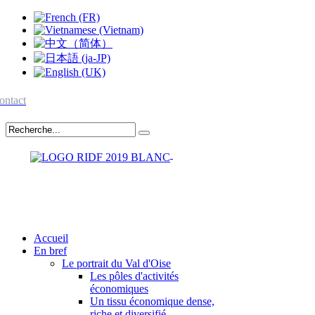
ontact
Accueil
En bref
Le portrait du Val d'Oise
Les pôles d'activités
économiques
Un tissu économique dense,
riche et diversifié