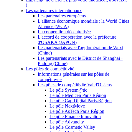
!
Les partenaires internationaux
Les partenaires européens
L'alliance économique mondiale : la World Cities
Alliance (WCA)
La coopération décentralisée
L'accord de coopération avec la préfecture
d'OSAKA (JAPON)
Les partenariats avec l'agglomération de Wuxi
(Chine)
Les partenariats avec le District de Shanghai -
Pudong (Chine)
Les pôles de compétitivité
Informations générales sur les pôles de
compétitivité
Les pôles de compétitivité Val d'Oisiens
Le pôle System@tic
Le pôle Medicen Paris Région
Le pôle Cap Digital Paris-Région
Le pôle NextMove
Le pôle AsTech Paris-Région
Le pôle Finance Innovation
Le pôle Advancity
Le pôle Cosmetic Valley