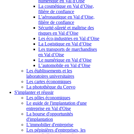
numérique en Val d'Oise
La cosmétique en Val d’Oise,
filière de confiance
L'aéronautique en Val d’Oise,
filière de confiance
Sécurité-sûreté et maîtrise des
risques en Val d’Oise
Les éco-industries en Val d’Oise
La Logistique en Val d’Oise
Les transports de marchandises
en Val d’Oise
Le numérique en Val d’Oise
L’automobile en Val d’Oise
Les établissements et les
laboratoires universitaires
Les cartes économiques
La photothèque du Ceevo
S'implanter et réussir
Les pôles économiques
Le guide de l'implantation d'une
entreprise en Val d'Oise
La bourse d'opportunités
d'implantation
L'immobilier d'entreprise
Les pépinières d'entreprises, les