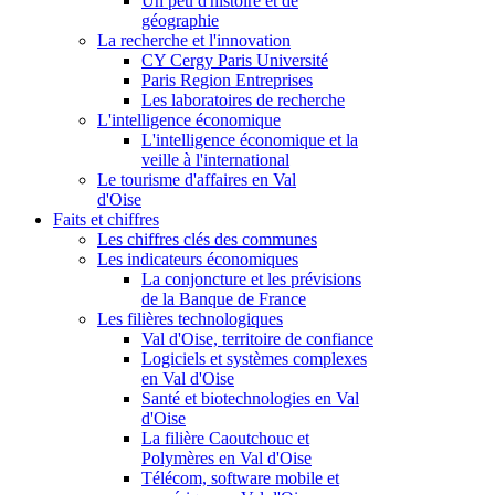
Un peu d'histoire et de
géographie
La recherche et l'innovation
CY Cergy Paris Université
Paris Region Entreprises
Les laboratoires de recherche
L'intelligence économique
L'intelligence économique et la
veille à l'international
Le tourisme d'affaires en Val
d'Oise
Faits et chiffres
Les chiffres clés des communes
Les indicateurs économiques
La conjoncture et les prévisions
de la Banque de France
Les filières technologiques
Val d'Oise, territoire de confiance
Logiciels et systèmes complexes
en Val d'Oise
Santé et biotechnologies en Val
d'Oise
La filière Caoutchouc et
Polymères en Val d'Oise
Télécom, software mobile et