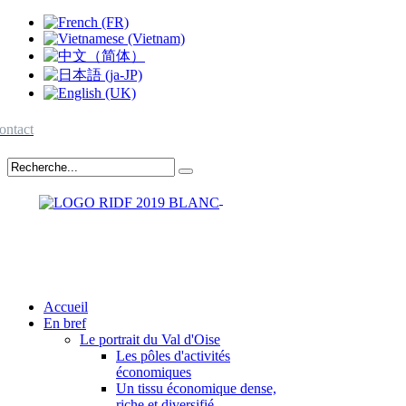
ontact
Accueil
En bref
Le portrait du Val d'Oise
Les pôles d'activités
économiques
Un tissu économique dense,
riche et diversifié