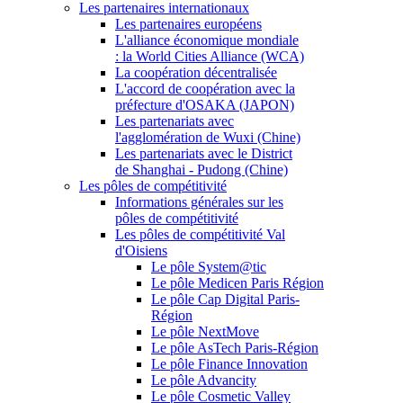
Les partenaires internationaux
Les partenaires européens
L'alliance économique mondiale
: la World Cities Alliance (WCA)
La coopération décentralisée
L'accord de coopération avec la
préfecture d'OSAKA (JAPON)
Les partenariats avec
l'agglomération de Wuxi (Chine)
Les partenariats avec le District
de Shanghai - Pudong (Chine)
Les pôles de compétitivité
Informations générales sur les
pôles de compétitivité
Les pôles de compétitivité Val
d'Oisiens
Le pôle System@tic
Le pôle Medicen Paris Région
Le pôle Cap Digital Paris-
Région
Le pôle NextMove
Le pôle AsTech Paris-Région
Le pôle Finance Innovation
Le pôle Advancity
Le pôle Cosmetic Valley