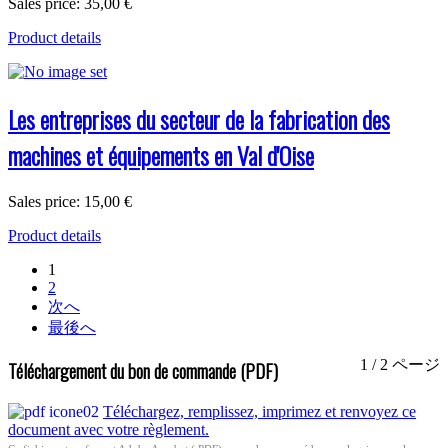
Sales price:
35,00 €
Product details
Les entreprises du secteur de la fabrication des
machines et équipements en Val d'Oise
Sales price:
15,00 €
Product details
1
2
次へ
最後へ
1 / 2 ページ
Téléchargement du bon de commande (PDF)
Téléchargez, remplissez, imprimez et renvoyez ce
document avec votre règlement.