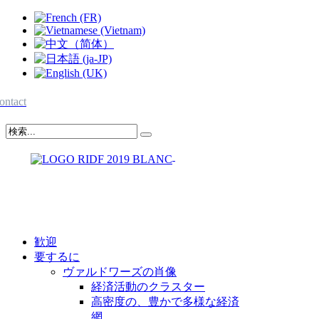
ontact
歓迎
要するに
ヴァルドワーズの肖像
経済活動のクラスター
高密度の、豊かで多様な経済
網