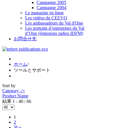
Campagne 2005
Campagne 2004
Le magazine en ligne
Les vidéos du CEEVO
Les ambassadeurs du Val d'Oise
Les portraits d’entreprises du Val
d’Oise (émissions radios IDFM)
お問合せ先
ホーム
/
ツールとサポート
Sort by
Category -/+
Product Name
結果 1 - 40 / 66
1
2
次へ