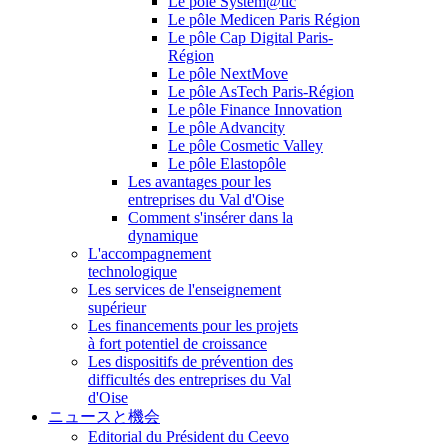
Le pôle System@tic
Le pôle Medicen Paris Région
Le pôle Cap Digital Paris-
Région
Le pôle NextMove
Le pôle AsTech Paris-Région
Le pôle Finance Innovation
Le pôle Advancity
Le pôle Cosmetic Valley
Le pôle Elastopôle
Les avantages pour les
entreprises du Val d'Oise
Comment s'insérer dans la
dynamique
L'accompagnement
technologique
Les services de l'enseignement
supérieur
Les financements pour les projets
à fort potentiel de croissance
Les dispositifs de prévention des
difficultés des entreprises du Val
d'Oise
ニュースと機会
Editorial du Président du Ceevo