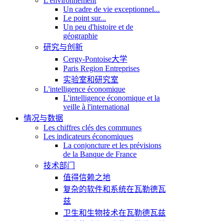
L'environnement
Un cadre de vie exceptionnel...
Le point sur...
Un peu d'histoire et de
géographie
研究与创新
Cergy-Pontoise大学
Paris Region Entreprises
实验室和研究室
L'intelligence économique
L'intelligence économique et la
veille à l'international
情况与数据
Les chiffres clés des communes
Les indicateurs économiques
La conjoncture et les prévisions
de la Banque de France
技术部门
值得信赖之地
复杂的软件和系统在瓦勒德瓦
兹
卫生和生物技术在瓦勒德瓦兹