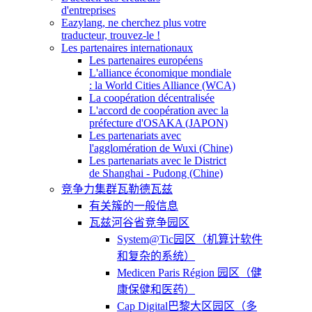
d'entreprises
Eazylang, ne cherchez plus votre
traducteur, trouvez-le !
Les partenaires internationaux
Les partenaires européens
L'alliance économique mondiale
: la World Cities Alliance (WCA)
La coopération décentralisée
L'accord de coopération avec la
préfecture d'OSAKA (JAPON)
Les partenariats avec
l'agglomération de Wuxi (Chine)
Les partenariats avec le District
de Shanghai - Pudong (Chine)
竞争力集群瓦勒德瓦兹
有关簇的一般信息
瓦兹河谷省竞争园区
System@Tic园区（机算计软件
和复杂的系统）
Medicen Paris Région 园区（健
康保健和医药）
Cap Digital巴黎大区园区（多