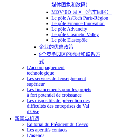
媒体图象和数码）
MOV’EO 园区（汽车园区）
Le pôle AsTech Paris-Région
Le pôle Finance Innovation
Le pôle Advancity
Le pôle Cosmetic Valley
Le pôle Elastopôle
企业的优惠政策
9个竞争园区的地址和联系方
式
L'accompagnement
technologique
Les services de l'enseignement
supérieur
Les financements pour les projets
à fort potentiel de croissance
Les dispositifs de prévention des
difficultés des entreprises du Val
d'Oise
新闻与机遇
Editorial du Président du Ceevo
Les apéritifs contacts
L'agenda