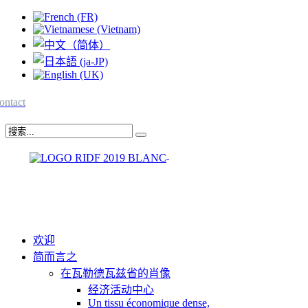
ontact
欢迎
简而言之
在瓦勒德瓦兹省的肖像
经济活动中心
Un tissu économique dense,