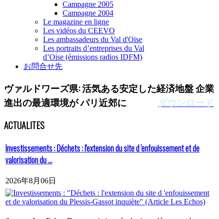
Campagne 2005
Campagne 2004
Le magazine en ligne
Les vidéos du CEEVO
Les ambassadeurs du Val d'Oise
Les portraits d’entreprises du Val
d’Oise (émissions radios IDFM)
お問合せ先
ヴァルドワーズ県:
活気ある安定した経済地盤 企業
進出の最適環境が パリ近郊に
ダウンロード
ACTUALITES
Investissements : Déchets : l'extension du site d 'enfouissement et de
valorisation du ...
2026年8月06日