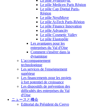
Le pôle System@tic
Le pôle Medicen Paris Région
Le pôle Cap Digital Paris-
Région
Le pôle NextMove
Le pôle AsTech Paris-Région
Le pôle Finance Innovation
Le pôle Advancity
Le pôle Cosmetic Valley
Le pôle Elastopôle
Les avantages pour les
entreprises du Val d'Oise
Comment s'insérer dans la
dynamique
L'accompagnement
technologique
Les services de l'enseignement
supérieur
Les financements pour les projets
à fort potentiel de croissance
Les dispositifs de prévention des
difficultés des entreprises du Val
d'Oise
ニュースと機会
Editorial du Président du Ceevo