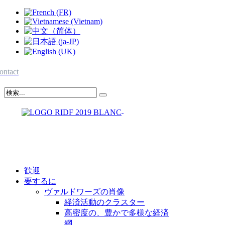
ontact
歓迎
要するに
ヴァルドワーズの肖像
経済活動のクラスター
高密度の、豊かで多様な経済
網