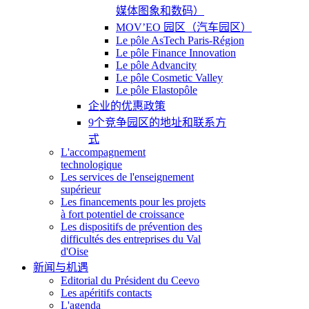
媒体图象和数码）
MOV’EO 园区（汽车园区）
Le pôle AsTech Paris-Région
Le pôle Finance Innovation
Le pôle Advancity
Le pôle Cosmetic Valley
Le pôle Elastopôle
企业的优惠政策
9个竞争园区的地址和联系方
式
L'accompagnement
technologique
Les services de l'enseignement
supérieur
Les financements pour les projets
à fort potentiel de croissance
Les dispositifs de prévention des
difficultés des entreprises du Val
d'Oise
新闻与机遇
Editorial du Président du Ceevo
Les apéritifs contacts
L'agenda