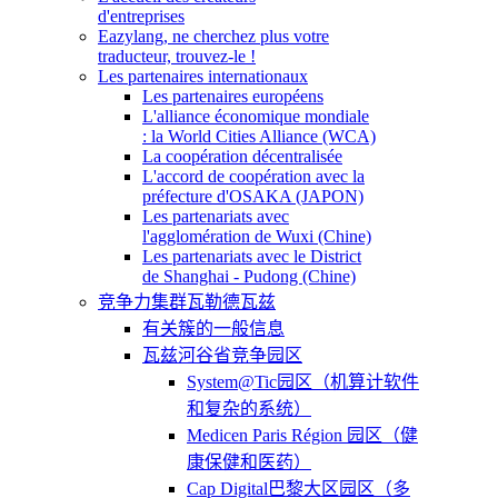
d'entreprises
Eazylang, ne cherchez plus votre
traducteur, trouvez-le !
Les partenaires internationaux
Les partenaires européens
L'alliance économique mondiale
: la World Cities Alliance (WCA)
La coopération décentralisée
L'accord de coopération avec la
préfecture d'OSAKA (JAPON)
Les partenariats avec
l'agglomération de Wuxi (Chine)
Les partenariats avec le District
de Shanghai - Pudong (Chine)
竞争力集群瓦勒德瓦兹
有关簇的一般信息
瓦兹河谷省竞争园区
System@Tic园区（机算计软件
和复杂的系统）
Medicen Paris Région 园区（健
康保健和医药）
Cap Digital巴黎大区园区（多