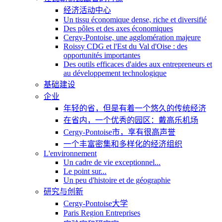
经济活动中心
Un tissu économique dense, riche et diversifié
Des pôles et des axes économiques
Cergy-Pontoise, une agglomération majeure
Roissy CDG et l'Est du Val d'Oise : des
opportunités importantes
Des outils efficaces d'aides aux entrepreneurs et
au développement technologique
基础建设
企业
年轻的省，但是有着一个悠久的传统经济
在省内，一个优秀的园区：戴高乐机场
Cergy-Pontoise市，享有很高声誉
一个丰富密集和多样化的经济组织
L'environnement
Un cadre de vie exceptionnel...
Le point sur...
Un peu d'histoire et de géographie
研究与创新
Cergy-Pontoise大学
Paris Region Entreprises