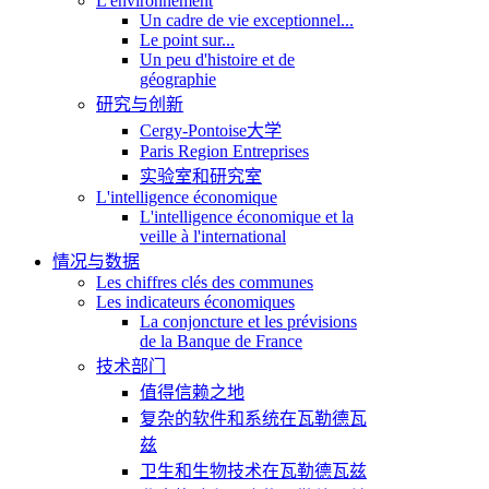
L'environnement
Un cadre de vie exceptionnel...
Le point sur...
Un peu d'histoire et de
géographie
研究与创新
Cergy-Pontoise大学
Paris Region Entreprises
实验室和研究室
L'intelligence économique
L'intelligence économique et la
veille à l'international
情况与数据
Les chiffres clés des communes
Les indicateurs économiques
La conjoncture et les prévisions
de la Banque de France
技术部门
值得信赖之地
复杂的软件和系统在瓦勒德瓦
兹
卫生和生物技术在瓦勒德瓦兹