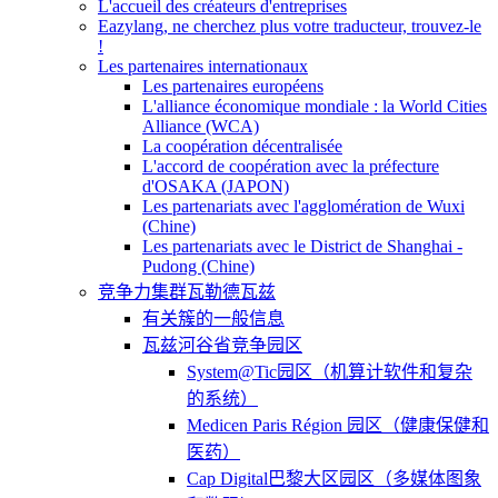
L'accueil des créateurs d'entreprises
Eazylang, ne cherchez plus votre traducteur, trouvez-le
!
Les partenaires internationaux
Les partenaires européens
L'alliance économique mondiale : la World Cities
Alliance (WCA)
La coopération décentralisée
L'accord de coopération avec la préfecture
d'OSAKA (JAPON)
Les partenariats avec l'agglomération de Wuxi
(Chine)
Les partenariats avec le District de Shanghai -
Pudong (Chine)
竞争力集群瓦勒德瓦兹
有关簇的一般信息
瓦兹河谷省竞争园区
System@Tic园区（机算计软件和复杂
的系统）
Medicen Paris Région 园区（健康保健和
医药）
Cap Digital巴黎大区园区（多媒体图象