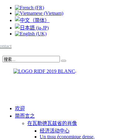
ontact
欢迎
简而言之
在瓦勒德瓦兹省的肖像
经济活动中心
Un tissu économique dense,