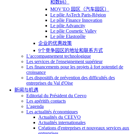
和数码）
MOV’EO 园区（汽车园区）
Le pôle AsTech Paris-Région
Le pôle Finance Innovation
Le pôle Advancity
Le pôle Cosmetic Valley
Le pôle Elastopôle
企业的优惠政策
9个竞争园区的地址和联系方式
L'accompagnement technologique
Les services de l'enseignement supérieur
Les financements pour les projets à fort potentiel de
croissance
Les dispositifs de prévention des difficultés des
entreprises du Val d'Oise
新闻与机遇
Editorial du Président du Ceevo
Les apéritifs contacts
L'agenda
Les actualités économiques
Actualités du CEEVO
Actualités internationales
Créations d'entreprises et nouveaux services aux
entreprises