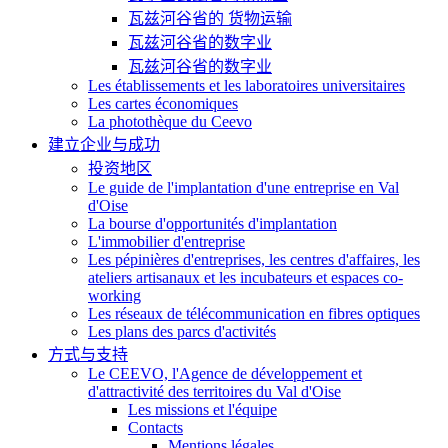
瓦兹河谷省的 货物运输
瓦兹河谷省的数字业
瓦兹河谷省的数字业
Les établissements et les laboratoires universitaires
Les cartes économiques
La photothèque du Ceevo
建立企业与成功
投资地区
Le guide de l'implantation d'une entreprise en Val
d'Oise
La bourse d'opportunités d'implantation
L'immobilier d'entreprise
Les pépinières d'entreprises, les centres d'affaires, les
ateliers artisanaux et les incubateurs et espaces co-
working
Les réseaux de télécommunication en fibres optiques
Les plans des parcs d'activités
方式与支持
Le CEEVO, l'Agence de développement et
d'attractivité des territoires du Val d'Oise
Les missions et l'équipe
Contacts
Mentions légales