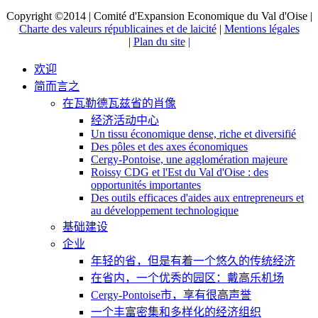
Copyright ©2014 | Comité d'Expansion Economique du Val d'Oise |
Charte des valeurs républicaines et de laicité
|
Mentions légales
|
Plan du site
|
欢迎
简而言之
在瓦勒德瓦兹省的肖像
经济活动中心
Un tissu économique dense, riche et diversifié
Des pôles et des axes économiques
Cergy-Pontoise, une agglomération majeure
Roissy CDG et l'Est du Val d'Oise : des
opportunités importantes
Des outils efficaces d'aides aux entrepreneurs et
au développement technologique
基础建设
企业
年轻的省，但是有着一个悠久的传统经济
在省内，一个优秀的园区：戴高乐机场
Cergy-Pontoise市，享有很高声誉
一个丰富密集和多样化的经济组织