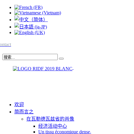
ontact
欢迎
简而言之
在瓦勒德瓦兹省的肖像
经济活动中心
Un tissu économique dense,