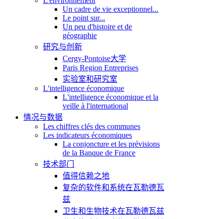
L'environnement
Un cadre de vie exceptionnel...
Le point sur...
Un peu d'histoire et de
géographie
研究与创新
Cergy-Pontoise大学
Paris Region Entreprises
实验室和研究室
L'intelligence économique
L'intelligence économique et la
veille à l'international
情况与数据
Les chiffres clés des communes
Les indicateurs économiques
La conjoncture et les prévisions
de la Banque de France
技术部门
值得信赖之地
复杂的软件和系统在瓦勒德瓦
兹
卫生和生物技术在瓦勒德瓦兹