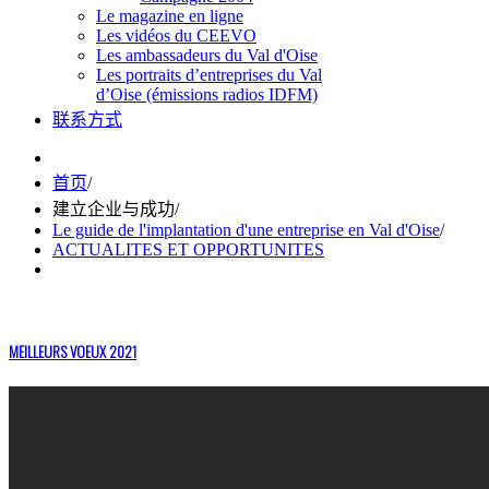
Le magazine en ligne
Les vidéos du CEEVO
Les ambassadeurs du Val d'Oise
Les portraits d’entreprises du Val
d’Oise (émissions radios IDFM)
联系方式
首页
/
建立企业与成功
/
Le guide de l'implantation d'une entreprise en Val d'Oise
/
ACTUALITES ET OPPORTUNITES
MEILLEURS VOEUX 2021