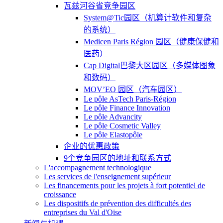
瓦兹河谷省竞争园区
System@Tic园区（机算计软件和复杂
的系统）
Medicen Paris Région 园区（健康保健和
医药）
Cap Digital巴黎大区园区（多媒体图象
和数码）
MOV’EO 园区（汽车园区）
Le pôle AsTech Paris-Région
Le pôle Finance Innovation
Le pôle Advancity
Le pôle Cosmetic Valley
Le pôle Elastopôle
企业的优惠政策
9个竞争园区的地址和联系方式
L'accompagnement technologique
Les services de l'enseignement supérieur
Les financements pour les projets à fort potentiel de
croissance
Les dispositifs de prévention des difficultés des
entreprises du Val d'Oise