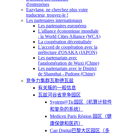
d'entreprises
Eazylang, ne cherchez plus votre
traducteur, trouvez-le !
Les partenaires internationaux
Les partenaires européens
L'alliance économique mondiale
: la World Cities Alliance (WCA)
La coopération décentralisée
L'accord de coopération avec la
préfecture d'OSAKA (JAPON)
Les partenariats avec
l'agglomération de Wuxi (Chine)
Les partenariats avec le District
de Shanghai - Pudong (Chine)
竞争力集群瓦勒德瓦兹
有关簇的一般信息
瓦兹河谷省竞争园区
System@Tic园区（机算计软件
和复杂的系统）
Medicen Paris Région 园区（健
康保健和医药）
Cap Digital巴黎大区园区（多