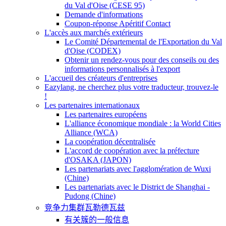
du Val d'Oise (CESE 95)
Demande d'informations
Coupon-réponse Apéritif Contact
L'accès aux marchés extérieurs
Le Comité Départemental de l'Exportation du Val
d'Oise (CODEX)
Obtenir un rendez-vous pour des conseils ou des
informations personnalisés à l'export
L'accueil des créateurs d'entreprises
Eazylang, ne cherchez plus votre traducteur, trouvez-le
!
Les partenaires internationaux
Les partenaires européens
L'alliance économique mondiale : la World Cities
Alliance (WCA)
La coopération décentralisée
L'accord de coopération avec la préfecture
d'OSAKA (JAPON)
Les partenariats avec l'agglomération de Wuxi
(Chine)
Les partenariats avec le District de Shanghai -
Pudong (Chine)
竞争力集群瓦勒德瓦兹
有关簇的一般信息