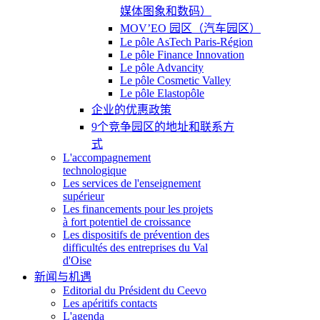
媒体图象和数码）
MOV’EO 园区（汽车园区）
Le pôle AsTech Paris-Région
Le pôle Finance Innovation
Le pôle Advancity
Le pôle Cosmetic Valley
Le pôle Elastopôle
企业的优惠政策
9个竞争园区的地址和联系方
式
L'accompagnement
technologique
Les services de l'enseignement
supérieur
Les financements pour les projets
à fort potentiel de croissance
Les dispositifs de prévention des
difficultés des entreprises du Val
d'Oise
新闻与机遇
Editorial du Président du Ceevo
Les apéritifs contacts
L'agenda