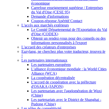
économique
Carrefour enseignement supérieur / Entreprises
du Val d'Oise (CESE 95)
Demande d'informations
Coupon-réponse Apéritif Contact
L'accès aux marchés extérieurs
Le Comité Départemental de l'Exportation du Val
d'Oise (CODEX)
Obtenir un rendez-vous pour des conseils ou des
informations personnalisés à l'export
L'accueil des créateurs d'entreprises
Eazylang, ne cherchez plus votre traducteur, trouvez-le
!
Les partenaires internationaux
Les partenaires européens
L'alliance économique mondiale : la World Cities
Alliance (WCA)
La coopération décentralisée
L'accord de coopération avec la préfecture
d'OSAKA (JAPON)
Les partenariats avec l'agglomération de Wuxi
(Chine)
Les partenariats avec le District de Shanghai -
Pudong (Chine)
Les pôles de compétitivité