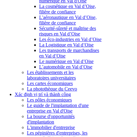
numérique en Val d'Oise
La cosmétique en Val d’Oise,
filière de confiance
L'aéronautique en Val d’Oise,
filière de confiance
Sécurité-sûreté et maîtrise des
risques en Val d’Oise
Les éco-industries en Val d’Oise
La Logistique en Val d’Oise
Les transports de marchandises
en Val d’Oise
Le numérique en Val d’Oise
L’automobile en Val d’Oise
Les établissements et les
laboratoires universitaires
Les cartes économiques
La photothèque du Ceevo
Xác định vị trí và thành công
Les pôles économiques
Le guide de l'implantation d'une
entreprise en Val d'Oise
La bourse d'opportunités
d'implantation
L'immobilier d'entreprise
Les pépinières d'entreprises, les