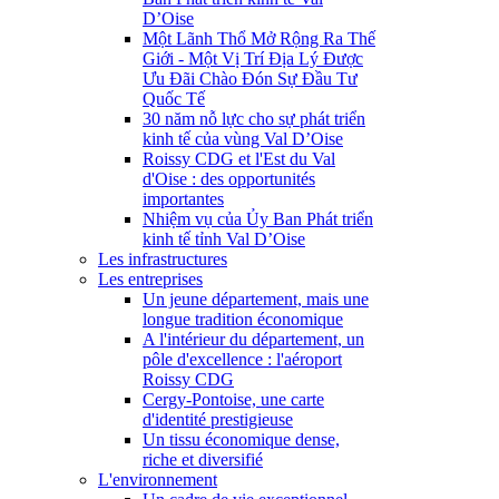
D’Oise
Một Lãnh Thổ Mở Rộng Ra Thế
Giới - Một Vị Trí Địa Lý Được
Ưu Đãi Chào Đón Sự Đầu Tư
Quốc Tế
30 năm nỗ lực cho sự phát triển
kinh tế của vùng Val D’Oise
Roissy CDG et l'Est du Val
d'Oise : des opportunités
importantes
Nhiệm vụ của Ủy Ban Phát triển
kinh tế tỉnh Val D’Oise
Les infrastructures
Les entreprises
Un jeune département, mais une
longue tradition économique
A l'intérieur du département, un
pôle d'excellence : l'aéroport
Roissy CDG
Cergy-Pontoise, une carte
d'identité prestigieuse
Un tissu économique dense,
riche et diversifié
L'environnement