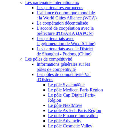
Les partenaires internationaux
Les partenaires européens
L'alliance économique mondiale
: la World Cities Alliance (WCA)
La coopération décentralisée
L'accord de coopération avec la
préfecture d'OSAKA (JAPON)
Les partenariats avec
l'agglomération de Wuxi (Chine)
Les partenariats avec le District
de Shanghai - Pudong (Chine)
Les pôles de compétitivité
Informations générales sur les
pôles de compétitivité
Les pôles de compétitivité Val
d'Oisiens
Le pôle System@tic
Le pôle Medicen Paris Région
Le pôle Cap Digital Paris-
Région
Le pôle NextMove
Le pôle AsTech Paris-Région
Le pôle Finance Innovation
Le pôle Advancity
Le pôle Cosmetic Valley