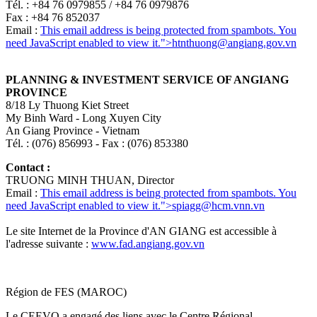
Tél. : +84 76 0979855 / +84 76 0979876
Fax : +84 76 852037
Email :
This email address is being protected from spambots. You
need JavaScript enabled to view it.
">
htnthuong@angiang.gov.vn
PLANNING & INVESTMENT SERVICE OF ANGIANG
PROVINCE
8/18 Ly Thuong Kiet Street
My Binh Ward - Long Xuyen City
An Giang Province - Vietnam
Tél. : (076) 856993 - Fax : (076) 853380
Contact :
TRUONG MINH THUAN, Director
Email :
This email address is being protected from spambots. You
need JavaScript enabled to view it.
">
spiagg@hcm.vnn.vn
Le site Internet de la Province d'AN GIANG est accessible à
l'adresse suivante :
www.fad.angiang.gov.vn
Région de FES (MAROC)
Le CEEVO a engagé des liens avec le Centre Régional