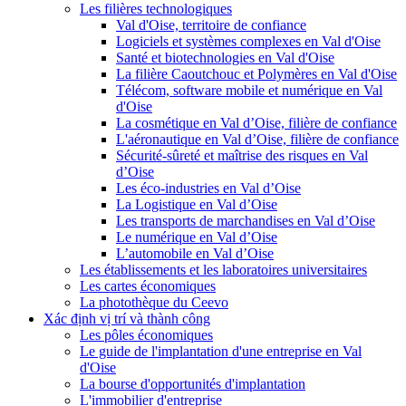
Les filières technologiques
Val d'Oise, territoire de confiance
Logiciels et systèmes complexes en Val d'Oise
Santé et biotechnologies en Val d'Oise
La filière Caoutchouc et Polymères en Val d'Oise
Télécom, software mobile et numérique en Val
d'Oise
La cosmétique en Val d’Oise, filière de confiance
L'aéronautique en Val d’Oise, filière de confiance
Sécurité-sûreté et maîtrise des risques en Val
d’Oise
Les éco-industries en Val d’Oise
La Logistique en Val d’Oise
Les transports de marchandises en Val d’Oise
Le numérique en Val d’Oise
L’automobile en Val d’Oise
Les établissements et les laboratoires universitaires
Les cartes économiques
La photothèque du Ceevo
Xác định vị trí và thành công
Les pôles économiques
Le guide de l'implantation d'une entreprise en Val
d'Oise
La bourse d'opportunités d'implantation
L'immobilier d'entreprise