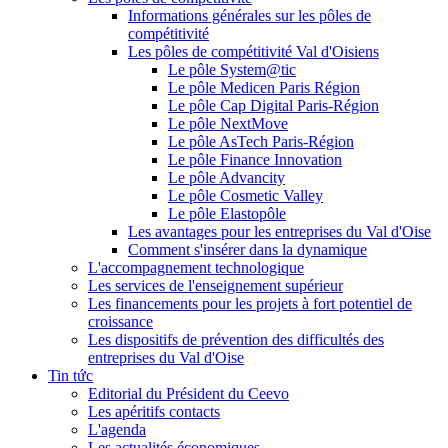
Informations générales sur les pôles de
compétitivité
Les pôles de compétitivité Val d'Oisiens
Le pôle System@tic
Le pôle Medicen Paris Région
Le pôle Cap Digital Paris-Région
Le pôle NextMove
Le pôle AsTech Paris-Région
Le pôle Finance Innovation
Le pôle Advancity
Le pôle Cosmetic Valley
Le pôle Elastopôle
Les avantages pour les entreprises du Val d'Oise
Comment s'insérer dans la dynamique
L'accompagnement technologique
Les services de l'enseignement supérieur
Les financements pour les projets à fort potentiel de
croissance
Les dispositifs de prévention des difficultés des
entreprises du Val d'Oise
Tin tức
Editorial du Président du Ceevo
Les apéritifs contacts
L'agenda
Les actualités économiques