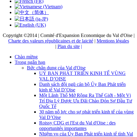
Copyright ©2014 | Comité d'Expansion Economique du Val d'Oise |
Charte des valeurs républicaines et de laicité
|
Mentions légales
|
Plan du site
|
Chào mừng
Trong ngắn hạn
Bức chân dung của Val d'Oise
UỶ BAN PHÁT TRIỂN KINH TẾ VÙNG
VAL D’OISE
Danh sách đội ngũ cán bộ Ủy Ban Phát triển
kinh tế Val D’Oise
Một Lãnh Thổ Mở Rộng Ra Thế Giới - Một Vị
Trí Địa Lý Được Ưu Đãi Chào Đón Sự Đầu Tư
Quốc Tế
30 năm nỗ lực cho sự phát triển kinh tế của vùng
Val D’Oise
Roissy CDG et l'Est du Val d'Oise : des
opportunités importantes
Nhiệm vụ của Ủy Ban Phát triển kinh tế tỉnh Val