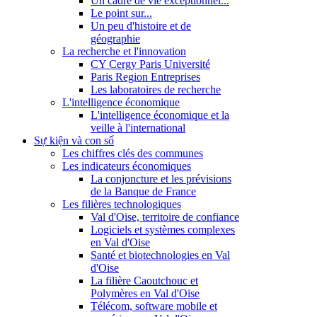
Un cadre de vie exceptionnel...
Le point sur...
Un peu d'histoire et de
géographie
La recherche et l'innovation
CY Cergy Paris Université
Paris Region Entreprises
Les laboratoires de recherche
L'intelligence économique
L'intelligence économique et la
veille à l'international
Sự kiện và con số
Les chiffres clés des communes
Les indicateurs économiques
La conjoncture et les prévisions
de la Banque de France
Les filières technologiques
Val d'Oise, territoire de confiance
Logiciels et systèmes complexes
en Val d'Oise
Santé et biotechnologies en Val
d'Oise
La filière Caoutchouc et
Polymères en Val d'Oise
Télécom, software mobile et