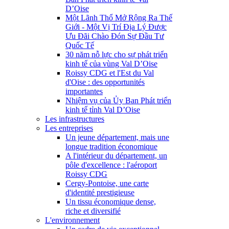
D’Oise
Một Lãnh Thổ Mở Rộng Ra Thế
Giới - Một Vị Trí Địa Lý Được
Ưu Đãi Chào Đón Sự Đầu Tư
Quốc Tế
30 năm nỗ lực cho sự phát triển
kinh tế của vùng Val D’Oise
Roissy CDG et l'Est du Val
d'Oise : des opportunités
importantes
Nhiệm vụ của Ủy Ban Phát triển
kinh tế tỉnh Val D’Oise
Les infrastructures
Les entreprises
Un jeune département, mais une
longue tradition économique
A l'intérieur du département, un
pôle d'excellence : l'aéroport
Roissy CDG
Cergy-Pontoise, une carte
d'identité prestigieuse
Un tissu économique dense,
riche et diversifié
L'environnement