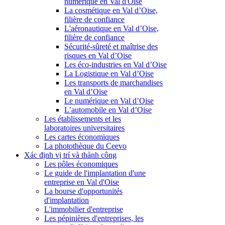
numérique en Val d'Oise
La cosmétique en Val d’Oise,
filière de confiance
L'aéronautique en Val d’Oise,
filière de confiance
Sécurité-sûreté et maîtrise des
risques en Val d’Oise
Les éco-industries en Val d’Oise
La Logistique en Val d’Oise
Les transports de marchandises
en Val d’Oise
Le numérique en Val d’Oise
L’automobile en Val d’Oise
Les établissements et les
laboratoires universitaires
Les cartes économiques
La photothèque du Ceevo
Xác định vị trí và thành công
Les pôles économiques
Le guide de l'implantation d'une
entreprise en Val d'Oise
La bourse d'opportunités
d'implantation
L'immobilier d'entreprise
Les pépinières d'entreprises, les