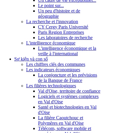
Un cadre de vie exceptionnel...
Le point sur...
Un peu d'histoire et de
géographie
La recherche et l'innovation
CY Cergy Paris Université
Paris Region Entreprises
Les laboratoires de recherche
L'intelligence économique
L'intelligence économique et la
veille à l'international
Sự kiện và con số
Les chiffres clés des communes
Les indicateurs économiques
La conjoncture et les prévisions
de la Banque de France
Les filières technologiques
Val d'Oise, territoire de confiance
Logiciels et systèmes complexes
en Val d'Oise
Santé et biotechnologies en Val
d'Oise
La filière Caoutchouc et
Polymères en Val d'Oise
Télécom, software mobile et