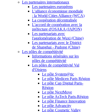
Les partenaires internationaux
Les partenaires européens
L'alliance économique mondiale
: la World Cities Alliance (WCA)
La coopération décentralisée
L'accord de coopération avec la
préfecture d'OSAKA (JAPON)
Les partenariats avec
l'agglomération de Wuxi (Chine)
Les partenariats avec le District
de Shanghai - Pudong (Chine)
Les pôles de compétitivité
Informations générales sur les
pôles de compétitivité
Les pôles de compétitivité Val
d'Oisiens
Le pôle System@tic
Le pôle Medicen Paris Région
Le pôle Cap Digital Paris-
Région
Le pôle NextMove
Le pôle AsTech Paris-Région
Le pôle Finance Innovation
Le pôle Advancity
Le pôle Cosmetic Valley