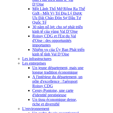
D’Oise
Một Lãnh Thổ Mở Rộng Ra Thế
Giới - Một Vị Trí Địa Lý Được
Ưu Đãi Chào Đón Sự Đầu Tư
Quốc Tế
30 năm nỗ lực cho sự phát triển
kinh tế của vùng Val D’Oise
Roissy CDG et l'Est du Val
d'Oise : des opportunités
importantes
Nhiệm vụ của Ủy Ban Phát triển
kinh tế tỉnh Val D’Oise
Les infrastructures
Les entreprises
Un jeune département, mais une
longue tradition économique
A l'intérieur du département, un
pôle d'excellence : l'aéroport
Roissy CDG
Cergy-Pontoise, une carte
d'identité prestigieuse
Un tissu économique dense,
riche et diversifié
L'environnement