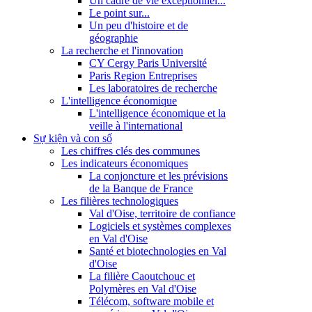
Un cadre de vie exceptionnel...
Le point sur...
Un peu d'histoire et de
géographie
La recherche et l'innovation
CY Cergy Paris Université
Paris Region Entreprises
Les laboratoires de recherche
L'intelligence économique
L'intelligence économique et la
veille à l'international
Sự kiện và con số
Les chiffres clés des communes
Les indicateurs économiques
La conjoncture et les prévisions
de la Banque de France
Les filières technologiques
Val d'Oise, territoire de confiance
Logiciels et systèmes complexes
en Val d'Oise
Santé et biotechnologies en Val
d'Oise
La filière Caoutchouc et
Polymères en Val d'Oise
Télécom, software mobile et