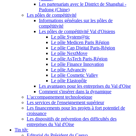
Les partenariats avec le District de Shanghai -
Pudong (Chine)
Les pôles de compétitivité
Informations générales sur les pôles de
compétitivité
Les pôles de compétitivité Val d'Oisiens
Le pôle System@tic
Le pôle Medicen Paris Région
Le pôle Cap Digital Paris-Région
Le pôle NextMove
Le pôle AsTech Paris-Région
Le pôle Finance Innovation
Le pôle Advancity
Le pôle Cosmetic Valley
Le pôle Elastopôle
Les avantages pour les entreprises du Val d'Oise
Comment s'insérer dans la dynamique
L'accompagnement technologique
Les services de l'enseignement supérieur
Les financements pour les projets à fort potentiel de
croissance
Les dispositifs de prévention des difficultés des
entreprises du Val d'Oise
Tin tức
Editorial du Président du Ceevo