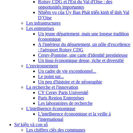
Roissy CDG et l'Est du Val d'Oise : des
opportunités importantes
Nhiệm vụ của Ủy Ban Phát triển kinh tế tỉnh Val
D’Oise
Les infrastructures
Les entreprises
Un jeune département, mais une longue tradition
économique
A l'intérieur du département, un pôle d'excellence
: l'aéroport Roissy CDG
Cergy-Pontoise, une carte d'identité prestigieuse
Un tissu économique dense, riche et diversifié
L'environnement
Un cadre de vie exceptionnel...
Le point sur...
Un peu d'histoire et de géographie
La recherche et l'innovation
CY Cergy Paris Université
Paris Region Entreprises
Les laboratoires de recherche
L'intelligence économique
L'intelligence économique et la veille à
l'international
Sự kiện và con số
Les chiffres clés des communes