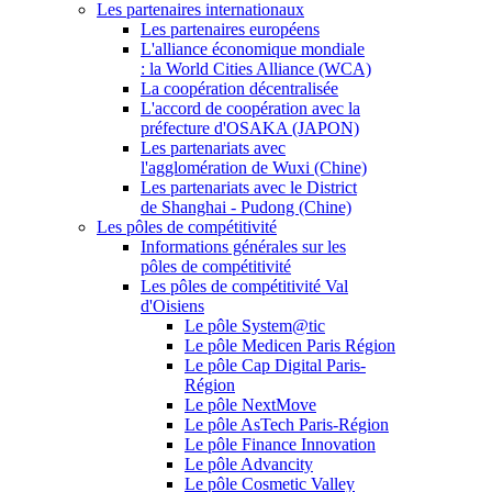
Les partenaires internationaux
Les partenaires européens
L'alliance économique mondiale
: la World Cities Alliance (WCA)
La coopération décentralisée
L'accord de coopération avec la
préfecture d'OSAKA (JAPON)
Les partenariats avec
l'agglomération de Wuxi (Chine)
Les partenariats avec le District
de Shanghai - Pudong (Chine)
Les pôles de compétitivité
Informations générales sur les
pôles de compétitivité
Les pôles de compétitivité Val
d'Oisiens
Le pôle System@tic
Le pôle Medicen Paris Région
Le pôle Cap Digital Paris-
Région
Le pôle NextMove
Le pôle AsTech Paris-Région
Le pôle Finance Innovation
Le pôle Advancity
Le pôle Cosmetic Valley