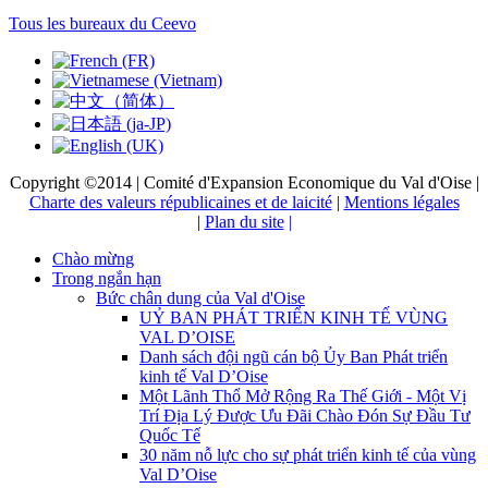
Tous les bureaux du Ceevo
Copyright ©2014 | Comité d'Expansion Economique du Val d'Oise |
Charte des valeurs républicaines et de laicité
|
Mentions légales
|
Plan du site
|
Chào mừng
Trong ngắn hạn
Bức chân dung của Val d'Oise
UỶ BAN PHÁT TRIỂN KINH TẾ VÙNG
VAL D’OISE
Danh sách đội ngũ cán bộ Ủy Ban Phát triển
kinh tế Val D’Oise
Một Lãnh Thổ Mở Rộng Ra Thế Giới - Một Vị
Trí Địa Lý Được Ưu Đãi Chào Đón Sự Đầu Tư
Quốc Tế
30 năm nỗ lực cho sự phát triển kinh tế của vùng
Val D’Oise