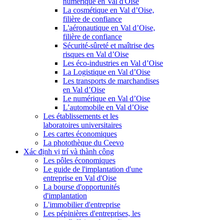
numérique en Val d'Oise
La cosmétique en Val d’Oise,
filière de confiance
L'aéronautique en Val d’Oise,
filière de confiance
Sécurité-sûreté et maîtrise des
risques en Val d’Oise
Les éco-industries en Val d’Oise
La Logistique en Val d’Oise
Les transports de marchandises
en Val d’Oise
Le numérique en Val d’Oise
L’automobile en Val d’Oise
Les établissements et les
laboratoires universitaires
Les cartes économiques
La photothèque du Ceevo
Xác định vị trí và thành công
Les pôles économiques
Le guide de l'implantation d'une
entreprise en Val d'Oise
La bourse d'opportunités
d'implantation
L'immobilier d'entreprise
Les pépinières d'entreprises, les