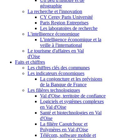
Un peu d'histoire et de
géographie
La recherche et l'innovation
CY Cergy Paris Université
Paris Region Entreprises
Les laboratoires de recherche
L'intelligence économique
L'intelligence économique et la
veille à l'international
Le tourisme d'affaires en Val
d'Oise
Faits et chiffres
Les chiffres clés des communes
Les indicateurs économiques
La conjoncture et les prévisions
de la Banque de France
Les filières technologiques
Val d'Oise, territoire de confiance
Logiciels et systèmes complexes
en Val d'Oise
Santé et biotechnologies en Val
d'Oise
La filière Caoutchouc et
Polymères en Val d'Oise
Télécom, software mobile et