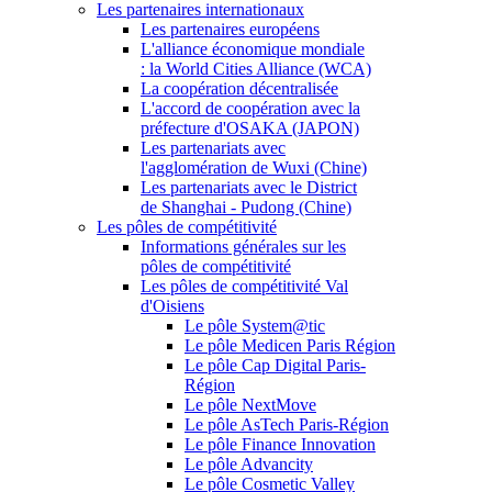
Les partenaires internationaux
Les partenaires européens
L'alliance économique mondiale
: la World Cities Alliance (WCA)
La coopération décentralisée
L'accord de coopération avec la
préfecture d'OSAKA (JAPON)
Les partenariats avec
l'agglomération de Wuxi (Chine)
Les partenariats avec le District
de Shanghai - Pudong (Chine)
Les pôles de compétitivité
Informations générales sur les
pôles de compétitivité
Les pôles de compétitivité Val
d'Oisiens
Le pôle System@tic
Le pôle Medicen Paris Région
Le pôle Cap Digital Paris-
Région
Le pôle NextMove
Le pôle AsTech Paris-Région
Le pôle Finance Innovation
Le pôle Advancity
Le pôle Cosmetic Valley