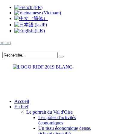
ontact
Accueil
En bref
Le portrait du Val d'Oise
Les pôles d'activités
économiques
Un tissu économique dense,
riche et diversifié