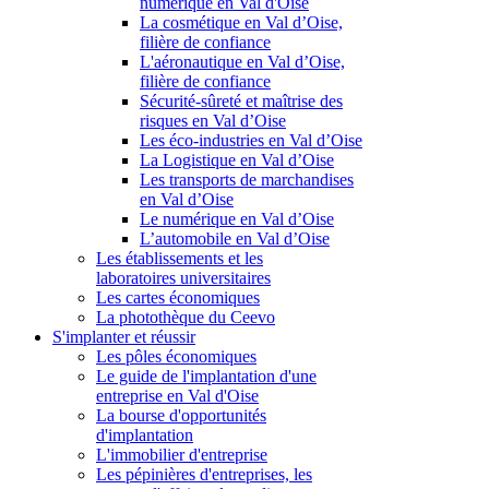
numérique en Val d'Oise
La cosmétique en Val d’Oise,
filière de confiance
L'aéronautique en Val d’Oise,
filière de confiance
Sécurité-sûreté et maîtrise des
risques en Val d’Oise
Les éco-industries en Val d’Oise
La Logistique en Val d’Oise
Les transports de marchandises
en Val d’Oise
Le numérique en Val d’Oise
L’automobile en Val d’Oise
Les établissements et les
laboratoires universitaires
Les cartes économiques
La photothèque du Ceevo
S'implanter et réussir
Les pôles économiques
Le guide de l'implantation d'une
entreprise en Val d'Oise
La bourse d'opportunités
d'implantation
L'immobilier d'entreprise
Les pépinières d'entreprises, les