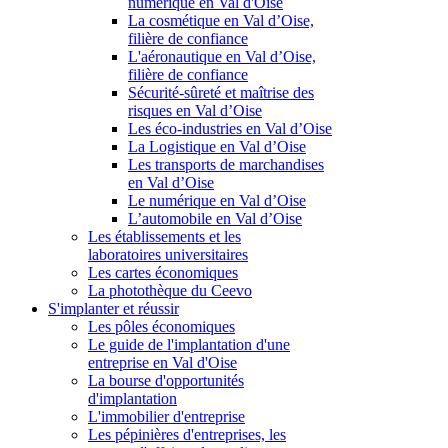
numérique en Val d'Oise
La cosmétique en Val d’Oise,
filière de confiance
L'aéronautique en Val d’Oise,
filière de confiance
Sécurité-sûreté et maîtrise des
risques en Val d’Oise
Les éco-industries en Val d’Oise
La Logistique en Val d’Oise
Les transports de marchandises
en Val d’Oise
Le numérique en Val d’Oise
L’automobile en Val d’Oise
Les établissements et les
laboratoires universitaires
Les cartes économiques
La photothèque du Ceevo
S'implanter et réussir
Les pôles économiques
Le guide de l'implantation d'une
entreprise en Val d'Oise
La bourse d'opportunités
d'implantation
L'immobilier d'entreprise
Les pépinières d'entreprises, les