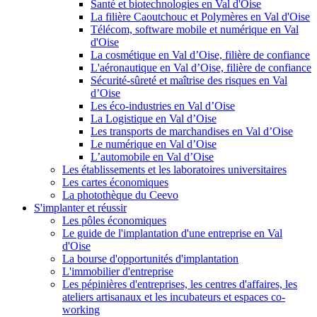
Santé et biotechnologies en Val d'Oise
La filière Caoutchouc et Polymères en Val d'Oise
Télécom, software mobile et numérique en Val
d'Oise
La cosmétique en Val d’Oise, filière de confiance
L'aéronautique en Val d’Oise, filière de confiance
Sécurité-sûreté et maîtrise des risques en Val
d’Oise
Les éco-industries en Val d’Oise
La Logistique en Val d’Oise
Les transports de marchandises en Val d’Oise
Le numérique en Val d’Oise
L’automobile en Val d’Oise
Les établissements et les laboratoires universitaires
Les cartes économiques
La photothèque du Ceevo
S'implanter et réussir
Les pôles économiques
Le guide de l'implantation d'une entreprise en Val
d'Oise
La bourse d'opportunités d'implantation
L'immobilier d'entreprise
Les pépinières d'entreprises, les centres d'affaires, les
ateliers artisanaux et les incubateurs et espaces co-
working