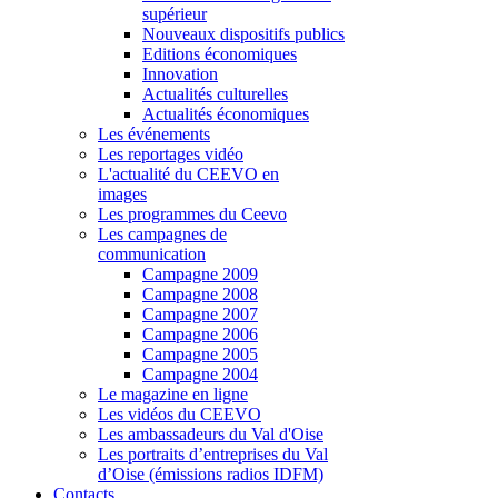
supérieur
Nouveaux dispositifs publics
Editions économiques
Innovation
Actualités culturelles
Actualités économiques
Les événements
Les reportages vidéo
L'actualité du CEEVO en
images
Les programmes du Ceevo
Les campagnes de
communication
Campagne 2009
Campagne 2008
Campagne 2007
Campagne 2006
Campagne 2005
Campagne 2004
Le magazine en ligne
Les vidéos du CEEVO
Les ambassadeurs du Val d'Oise
Les portraits d’entreprises du Val
d’Oise (émissions radios IDFM)
Contacts