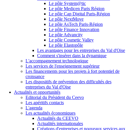
Le pôle System@tic
Le pôle Medicen Paris Région
Le pôle Cap Digital Paris-Région
Le pôle NextMove
Le pôle AsTech Paris-Région
Le pôle Finance Innovation
Le pôle Advancity
Le pôle Cosmetic Valley
Le pôle Elastopôle
Les avantages pour les entreprises du Val d'Oise
Comment s'insérer dans la dynamique
L'accompagnement technologique
Les services de l'enseignement supérieur
Les financements pour les projets à fort potentiel de
croissance
Les dispositifs de prévention des difficultés des
entreprises du Val d'Oise
Actualités et opportunités
Editorial du Président du Ceevo
Les apéritifs contacts
L'agenda
Les actualités économiques
Actualités du CEEVO
Actualités internationales
Créations d'entreprises et nouveaux services aux