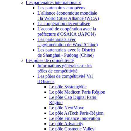
Les partenaires internationaux
Les partenaires européens
L'alliance économique mondiale
: la World Cities Alliance (WCA)
La coopération décentralisée
L'accord de coopération avec la
préfecture d'OSAKA (JAPON)
Les partenariats avec
l'agglomération de Wuxi (Chine)
Les partenariats avec le District
de Shanghai - Pudong (Chine)
Les pôles de compétitivité
Informations générales sur les
pôles de compétitivité
Les pôles de compétitivité Val
d'Oisiens
Le pôle System@tic
Le pôle Medicen Paris Région
Le pôle Cap Digital Paris-
Région
Le pôle NextMove
Le pôle AsTech Paris-Région
Le pôle Finance Innovation
Le pôle Advancity
Le pôle Cosmetic Valley