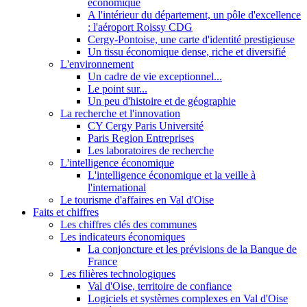
économique
A l'intérieur du département, un pôle d'excellence
: l'aéroport Roissy CDG
Cergy-Pontoise, une carte d'identité prestigieuse
Un tissu économique dense, riche et diversifié
L'environnement
Un cadre de vie exceptionnel...
Le point sur...
Un peu d'histoire et de géographie
La recherche et l'innovation
CY Cergy Paris Université
Paris Region Entreprises
Les laboratoires de recherche
L'intelligence économique
L'intelligence économique et la veille à
l'international
Le tourisme d'affaires en Val d'Oise
Faits et chiffres
Les chiffres clés des communes
Les indicateurs économiques
La conjoncture et les prévisions de la Banque de
France
Les filières technologiques
Val d'Oise, territoire de confiance
Logiciels et systèmes complexes en Val d'Oise