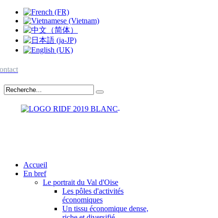
ontact
Accueil
En bref
Le portrait du Val d'Oise
Les pôles d'activités
économiques
Un tissu économique dense,
riche et diversifié