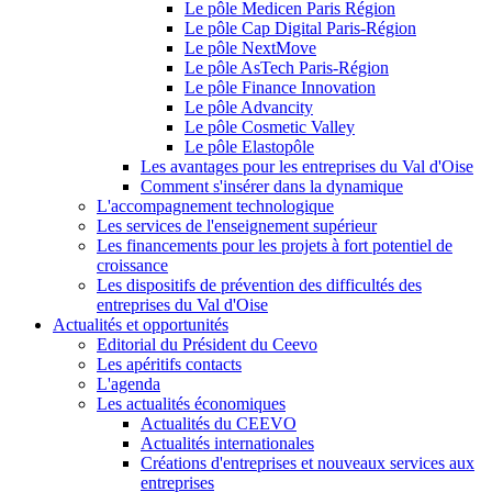
Le pôle Medicen Paris Région
Le pôle Cap Digital Paris-Région
Le pôle NextMove
Le pôle AsTech Paris-Région
Le pôle Finance Innovation
Le pôle Advancity
Le pôle Cosmetic Valley
Le pôle Elastopôle
Les avantages pour les entreprises du Val d'Oise
Comment s'insérer dans la dynamique
L'accompagnement technologique
Les services de l'enseignement supérieur
Les financements pour les projets à fort potentiel de
croissance
Les dispositifs de prévention des difficultés des
entreprises du Val d'Oise
Actualités et opportunités
Editorial du Président du Ceevo
Les apéritifs contacts
L'agenda
Les actualités économiques
Actualités du CEEVO
Actualités internationales
Créations d'entreprises et nouveaux services aux
entreprises