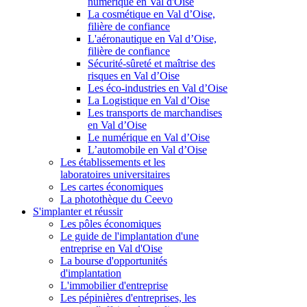
numérique en Val d'Oise
La cosmétique en Val d’Oise,
filière de confiance
L'aéronautique en Val d’Oise,
filière de confiance
Sécurité-sûreté et maîtrise des
risques en Val d’Oise
Les éco-industries en Val d’Oise
La Logistique en Val d’Oise
Les transports de marchandises
en Val d’Oise
Le numérique en Val d’Oise
L’automobile en Val d’Oise
Les établissements et les
laboratoires universitaires
Les cartes économiques
La photothèque du Ceevo
S'implanter et réussir
Les pôles économiques
Le guide de l'implantation d'une
entreprise en Val d'Oise
La bourse d'opportunités
d'implantation
L'immobilier d'entreprise
Les pépinières d'entreprises, les