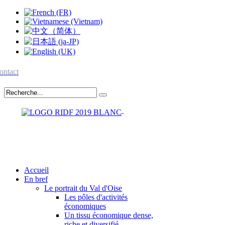
ontact
Accueil
En bref
Le portrait du Val d'Oise
Les pôles d'activités
économiques
Un tissu économique dense,
riche et diversifié