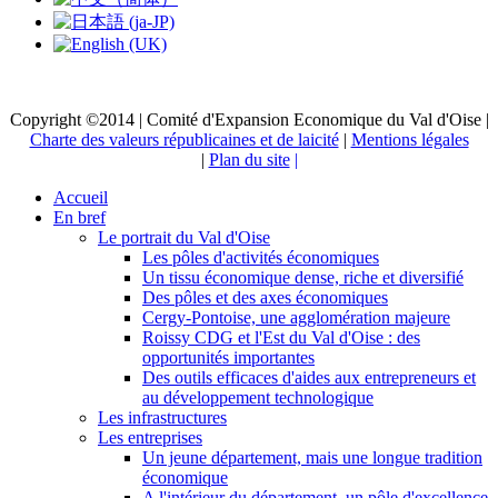
Copyright ©2014 | Comité d'Expansion Economique du Val d'Oise |
Charte des valeurs républicaines et de laicité
|
Mentions légales
|
Plan du site
|
Accueil
En bref
Le portrait du Val d'Oise
Les pôles d'activités économiques
Un tissu économique dense, riche et diversifié
Des pôles et des axes économiques
Cergy-Pontoise, une agglomération majeure
Roissy CDG et l'Est du Val d'Oise : des
opportunités importantes
Des outils efficaces d'aides aux entrepreneurs et
au développement technologique
Les infrastructures
Les entreprises
Un jeune département, mais une longue tradition
économique
A l'intérieur du département, un pôle d'excellence