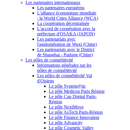
Les partenaires internationaux
Les partenaires européens
L'alliance économique mondiale
: la World Cities Alliance (WCA)
La coopération décentralisée
L'accord de coopération avec la
préfecture d'OSAKA (JAPON)
Les partenariats avec
l'agglomération de Wuxi (Chine)
Les partenariats avec le District
de Shanghai - Pudong (Chine)
Les pôles de compétitivité
Informations générales sur les
pôles de compétitivité
Les pôles de compétitivité Val
d'Oisiens
Le pôle System@tic
Le pôle Medicen Paris Région
Le pôle Cap Digital Paris-
Région
Le pôle NextMove
Le pôle AsTech Paris-Région
Le pôle Finance Innovation
Le pôle Advancity
Le pôle Cosmetic Valley