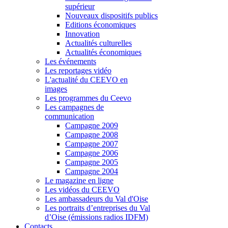
supérieur
Nouveaux dispositifs publics
Editions économiques
Innovation
Actualités culturelles
Actualités économiques
Les événements
Les reportages vidéo
L'actualité du CEEVO en
images
Les programmes du Ceevo
Les campagnes de
communication
Campagne 2009
Campagne 2008
Campagne 2007
Campagne 2006
Campagne 2005
Campagne 2004
Le magazine en ligne
Les vidéos du CEEVO
Les ambassadeurs du Val d'Oise
Les portraits d’entreprises du Val
d’Oise (émissions radios IDFM)
Contacts