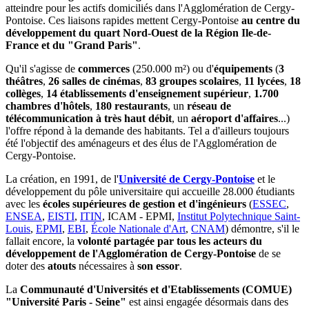
atteindre pour les actifs domiciliés dans l'Agglomération de Cergy-
Pontoise. Ces liaisons rapides mettent Cergy-Pontoise
au centre du
développement du quart Nord-Ouest de la Région Ile-de-
France et du "Grand Paris"
.
Qu'il s'agisse de
commerces
(250.000 m²) ou d'
équipements
(
3
théâtres
,
26 salles de cinémas
,
83
groupes scolaires
,
11 lycées
,
18
collèges
,
14 établissements d'enseignement supérieur
,
1.700
chambres d'hôtels
,
180 restaurants
, un
réseau de
télécommunication à très haut débit
, un
aéroport d'affaires
...)
l'offre répond à la demande des habitants. Tel a d'ailleurs toujours
été l'objectif des aménageurs et des élus de l'Agglomération de
Cergy-Pontoise.
La création, en 1991, de l'
Université de Cergy-Pontoise
et le
développement du pôle universitaire qui accueille 28.000 étudiants
avec les
écoles supérieures de gestion et d'ingénieurs
(
ESSEC
,
ENSEA
,
EISTI
,
ITIN
, ICAM - EPMI,
Institut Polytechnique Saint-
Louis
,
EPMI
,
EBI
,
École Nationale d'Art
,
CNAM
) démontre, s'il le
fallait encore, la
volonté partagée par tous les acteurs du
développement de l'Agglomération de Cergy-Pontoise
de se
doter des
atouts
nécessaires à
son essor
.
La
Communauté d'Universités et d'Etablissements (COMUE)
"Université Paris - Seine"
est ainsi engagée désormais dans des