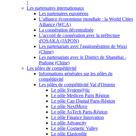
!
Les partenaires internationaux
Les partenaires européens
L'alliance économique mondiale : la World Cities
Alliance (WCA)
La coopération décentralisée
L'accord de coopération avec la préfecture
d'OSAKA (JAPON)
Les partenariats avec l'agglomération de Wuxi
(Chine)
Les partenariats avec le District de Shanghai -
Pudong (Chine)
Les pôles de compétitivité
Informations générales sur les pôles de
compétitivité
Les pôles de compétitivité Val d'Oisiens
Le pôle System@tic
Le pôle Medicen Paris Région
Le pôle Cap Digital Paris-Région
Le pôle NextMove
Le pôle AsTech Paris-Région
Le pôle Finance Innovation
Le pôle Advancity
Le pôle Cosmetic Valley
Le pôle Elastopôle