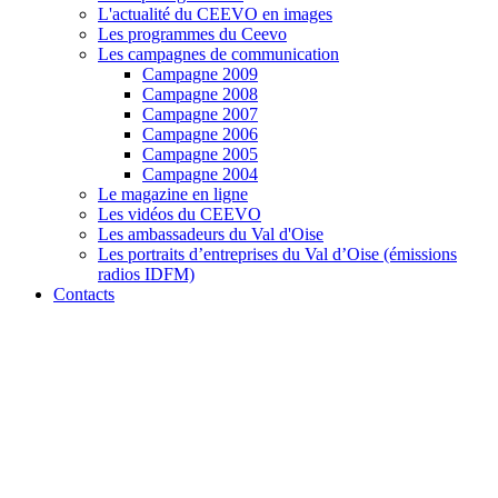
L'actualité du CEEVO en images
Les programmes du Ceevo
Les campagnes de communication
Campagne 2009
Campagne 2008
Campagne 2007
Campagne 2006
Campagne 2005
Campagne 2004
Le magazine en ligne
Les vidéos du CEEVO
Les ambassadeurs du Val d'Oise
Les portraits d’entreprises du Val d’Oise (émissions
radios IDFM)
Contacts