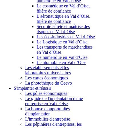
numérique en Val d'Oise
La cosmétique en Val d’Oise,
filière de confiance
L'aéronautique en Val d’Oise,
filière de confiance
Sécurité-sûreté et maîtrise des
risques en Val d’Oise
Les éco-industries en Val d’Oise
La Logistique en Val d’Oise
Les transports de marchandises
en Val d’Oise
Le numérique en Val d’Oise
L’automobile en Val d’Oise
Les établissements et les
laboratoires universitaires
Les cartes économiques
La photothèque du Ceevo
S'implanter et réussir
Les pôles économiques
Le guide de l'implantation d'une
entreprise en Val d'Oise
La bourse d'opportunités
d'implantation
L'immobilier d'entreprise
Les pépinières d'entreprises, les