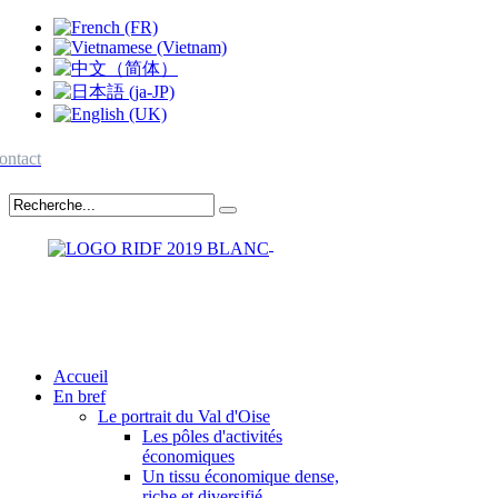
ontact
Accueil
En bref
Le portrait du Val d'Oise
Les pôles d'activités
économiques
Un tissu économique dense,
riche et diversifié