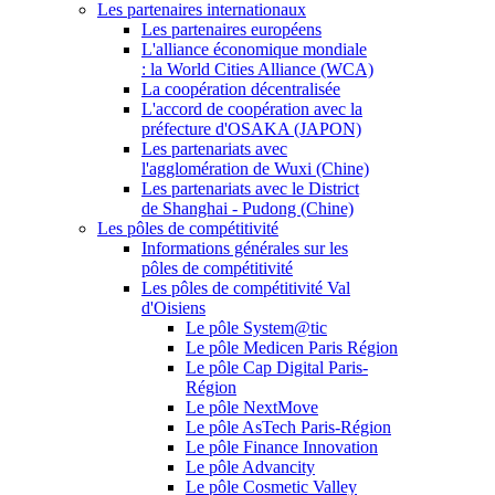
Les partenaires internationaux
Les partenaires européens
L'alliance économique mondiale
: la World Cities Alliance (WCA)
La coopération décentralisée
L'accord de coopération avec la
préfecture d'OSAKA (JAPON)
Les partenariats avec
l'agglomération de Wuxi (Chine)
Les partenariats avec le District
de Shanghai - Pudong (Chine)
Les pôles de compétitivité
Informations générales sur les
pôles de compétitivité
Les pôles de compétitivité Val
d'Oisiens
Le pôle System@tic
Le pôle Medicen Paris Région
Le pôle Cap Digital Paris-
Région
Le pôle NextMove
Le pôle AsTech Paris-Région
Le pôle Finance Innovation
Le pôle Advancity
Le pôle Cosmetic Valley