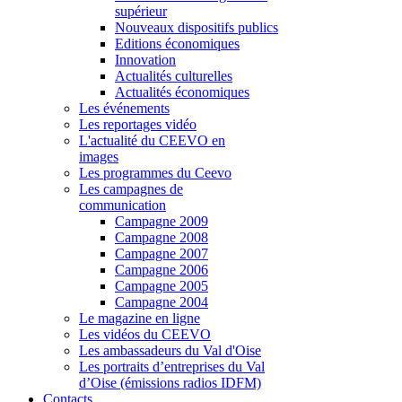
supérieur
Nouveaux dispositifs publics
Editions économiques
Innovation
Actualités culturelles
Actualités économiques
Les événements
Les reportages vidéo
L'actualité du CEEVO en
images
Les programmes du Ceevo
Les campagnes de
communication
Campagne 2009
Campagne 2008
Campagne 2007
Campagne 2006
Campagne 2005
Campagne 2004
Le magazine en ligne
Les vidéos du CEEVO
Les ambassadeurs du Val d'Oise
Les portraits d’entreprises du Val
d’Oise (émissions radios IDFM)
Contacts