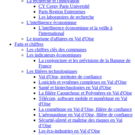
La recherche et l'innovation
CY Cergy Paris Université
Paris Region Entreprises
Les laboratoires de recherche
L'intelligence économique
L'intelligence économique et la veille à
l'international
Le tourisme d'affaires en Val d'Oise
Faits et chiffres
Les chiffres clés des communes
Les indicateurs économiques
La conjoncture et les prévisions de la Banque de
France
Les filières technologiques
Val d'Oise, territoire de confiance
Logiciels et systèmes complexes en Val d'Oise
Santé et biotechnologies en Val d'Oise
La filière Caoutchouc et Polymères en Val d'Oise
Télécom, software mobile et numérique en Val
d'Oise
La cosmétique en Val d’Oise, filière de confiance
L'aéronautique en Val d’Oise, filière de confiance
Sécurité-sûreté et maîtrise des risques en Val
d’Oise
Les éco-industries en Val d’Oise