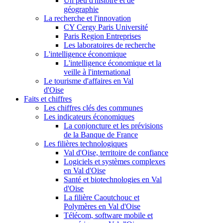
Un peu d'histoire et de
géographie
La recherche et l'innovation
CY Cergy Paris Université
Paris Region Entreprises
Les laboratoires de recherche
L'intelligence économique
L'intelligence économique et la
veille à l'international
Le tourisme d'affaires en Val
d'Oise
Faits et chiffres
Les chiffres clés des communes
Les indicateurs économiques
La conjoncture et les prévisions
de la Banque de France
Les filières technologiques
Val d'Oise, territoire de confiance
Logiciels et systèmes complexes
en Val d'Oise
Santé et biotechnologies en Val
d'Oise
La filière Caoutchouc et
Polymères en Val d'Oise
Télécom, software mobile et