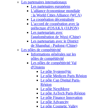
Les partenaires internationaux
Les partenaires européens
L'alliance économique mondiale
: la World Cities Alliance (WCA)
La coopération décentralisée
L'accord de coopération avec la
préfecture d'OSAKA (JAPON)
Les partenariats avec
l'agglomération de Wuxi (Chine)
Les partenariats avec le District
de Shanghai - Pudong (Chine)
Les pôles de compétitivité
Informations générales sur les
pôles de compétitivité
Les pôles de compétitivité Val
d'Oisiens
Le pôle System@tic
Le pôle Medicen Paris Région
Le pôle Cap Digital Paris-
Région
Le pôle NextMove
Le pôle AsTech Paris-Région
Le pôle Finance Innovation
Le pôle Advancity
Le pôle Cosmetic Valley