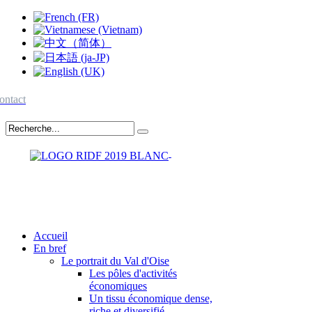
ontact
Accueil
En bref
Le portrait du Val d'Oise
Les pôles d'activités
économiques
Un tissu économique dense,
riche et diversifié