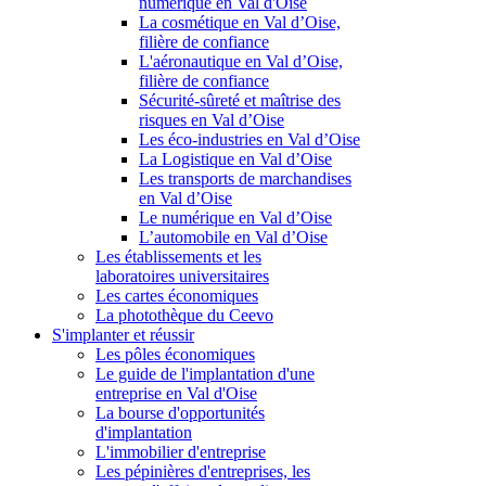
numérique en Val d'Oise
La cosmétique en Val d’Oise,
filière de confiance
L'aéronautique en Val d’Oise,
filière de confiance
Sécurité-sûreté et maîtrise des
risques en Val d’Oise
Les éco-industries en Val d’Oise
La Logistique en Val d’Oise
Les transports de marchandises
en Val d’Oise
Le numérique en Val d’Oise
L’automobile en Val d’Oise
Les établissements et les
laboratoires universitaires
Les cartes économiques
La photothèque du Ceevo
S'implanter et réussir
Les pôles économiques
Le guide de l'implantation d'une
entreprise en Val d'Oise
La bourse d'opportunités
d'implantation
L'immobilier d'entreprise
Les pépinières d'entreprises, les