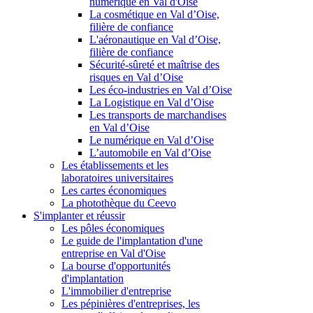
numérique en Val d'Oise
La cosmétique en Val d’Oise,
filière de confiance
L'aéronautique en Val d’Oise,
filière de confiance
Sécurité-sûreté et maîtrise des
risques en Val d’Oise
Les éco-industries en Val d’Oise
La Logistique en Val d’Oise
Les transports de marchandises
en Val d’Oise
Le numérique en Val d’Oise
L’automobile en Val d’Oise
Les établissements et les
laboratoires universitaires
Les cartes économiques
La photothèque du Ceevo
S'implanter et réussir
Les pôles économiques
Le guide de l'implantation d'une
entreprise en Val d'Oise
La bourse d'opportunités
d'implantation
L'immobilier d'entreprise
Les pépinières d'entreprises, les