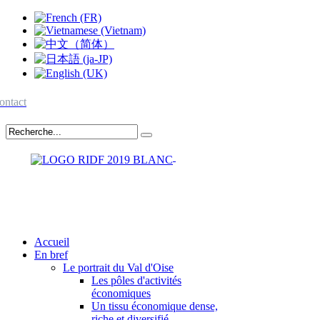
ontact
Accueil
En bref
Le portrait du Val d'Oise
Les pôles d'activités
économiques
Un tissu économique dense,
riche et diversifié