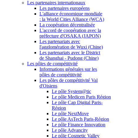
Les partenaires internationaux
Les partenaires européens
L'alliance économique mondiale
: la World Cities Alliance (WCA)
La coopération décentralisée
L'accord de coopération avec la
préfecture d'OSAKA (JAPON)
Les partenariats avec
l'agglomération de Wuxi (Chine)
Les partenariats avec le District
de Shanghai - Pudong (Chine)
Les pôles de compétitivité
Informations générales sur les
pôles de compétitivité
Les pôles de compétitivité Val
d'Oisiens
Le pôle System@tic
Le pôle Medicen Paris Région
Le pôle Cap Digital Paris-
Région
Le pôle NextMove
Le pôle AsTech Paris-Région
Le pôle Finance Innovation
Le pôle Advancity
Le pôle Cosmetic Valley