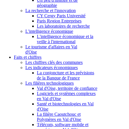
Un peu d'histoire et de
géographie
La recherche et l'innovation
CY Cergy Paris Université
Paris Region Entreprises
Les laboratoires de recherche
L'intelligence économique
L'intelligence économique et la
veille à l'international
Le tourisme d'affaires en Val
d'Oise
Faits et chiffres
Les chiffres clés des communes
Les indicateurs économiques
La conjoncture et les prévisions
de la Banque de France
Les filières technologiques
Val d'Oise, territoire de confiance
Logiciels et systèmes complexes
en Val d'Oise
Santé et biotechnologies en Val
d'Oise
La filière Caoutchouc et
Polymères en Val d'Oise
Télécom, software mobile et