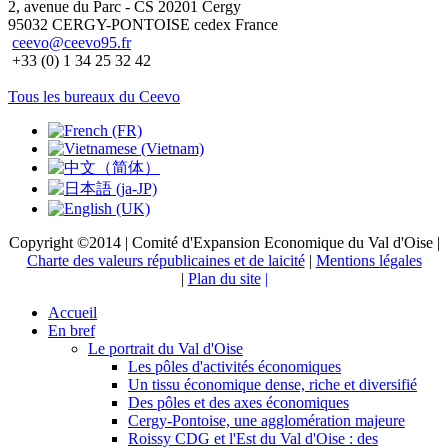
2, avenue du Parc - CS 20201 Cergy
95032 CERGY-PONTOISE cedex France
ceevo@ceevo95.fr
+33 (0) 1 34 25 32 42
Tous les bureaux du Ceevo
Copyright ©2014 | Comité d'Expansion Economique du Val d'Oise |
Charte des valeurs républicaines et de laicité
|
Mentions légales
|
Plan du site
|
Accueil
En bref
Le portrait du Val d'Oise
Les pôles d'activités économiques
Un tissu économique dense, riche et diversifié
Des pôles et des axes économiques
Cergy-Pontoise, une agglomération majeure
Roissy CDG et l'Est du Val d'Oise : des