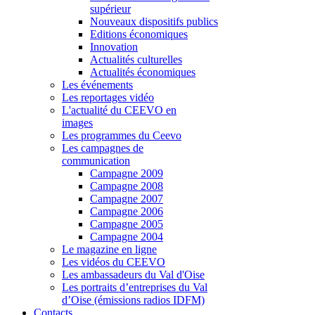
supérieur
Nouveaux dispositifs publics
Editions économiques
Innovation
Actualités culturelles
Actualités économiques
Les événements
Les reportages vidéo
L'actualité du CEEVO en
images
Les programmes du Ceevo
Les campagnes de
communication
Campagne 2009
Campagne 2008
Campagne 2007
Campagne 2006
Campagne 2005
Campagne 2004
Le magazine en ligne
Les vidéos du CEEVO
Les ambassadeurs du Val d'Oise
Les portraits d’entreprises du Val
d’Oise (émissions radios IDFM)
Contacts