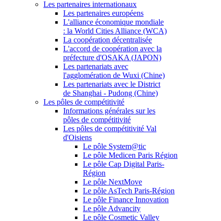
Les partenaires internationaux
Les partenaires européens
L'alliance économique mondiale
: la World Cities Alliance (WCA)
La coopération décentralisée
L'accord de coopération avec la
préfecture d'OSAKA (JAPON)
Les partenariats avec
l'agglomération de Wuxi (Chine)
Les partenariats avec le District
de Shanghai - Pudong (Chine)
Les pôles de compétitivité
Informations générales sur les
pôles de compétitivité
Les pôles de compétitivité Val
d'Oisiens
Le pôle System@tic
Le pôle Medicen Paris Région
Le pôle Cap Digital Paris-
Région
Le pôle NextMove
Le pôle AsTech Paris-Région
Le pôle Finance Innovation
Le pôle Advancity
Le pôle Cosmetic Valley