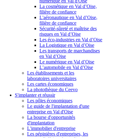
numérique en Val d'Oise
La cosmétique en Val d’Oise,
filière de confiance
L'aéronautique en Val d’Oise,
filière de confiance
Sécurité-sûreté et maîtrise des
risques en Val d’Oise
Les éco-industries en Val d’Oise
La Logistique en Val d’Oise
Les transports de marchandises
en Val d’Oise
Le numérique en Val d’Oise
L’automobile en Val d’Oise
Les établissements et les
laboratoires universitaires
Les cartes économiques
La photothèque du Ceevo
S'implanter et réussir
Les pôles économiques
Le guide de l'implantation d'une
entreprise en Val d'Oise
La bourse d'opportunités
d'implantation
L'immobilier d'entreprise
Les pépinières d'entreprises, les