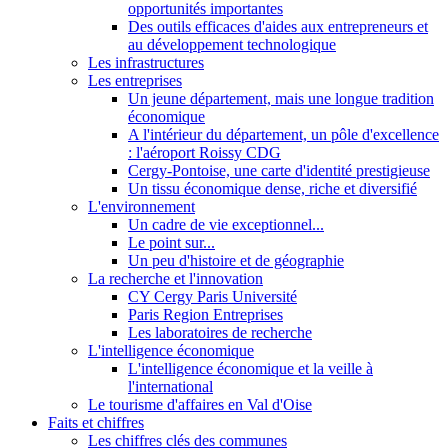
opportunités importantes
Des outils efficaces d'aides aux entrepreneurs et
au développement technologique
Les infrastructures
Les entreprises
Un jeune département, mais une longue tradition
économique
A l'intérieur du département, un pôle d'excellence
: l'aéroport Roissy CDG
Cergy-Pontoise, une carte d'identité prestigieuse
Un tissu économique dense, riche et diversifié
L'environnement
Un cadre de vie exceptionnel...
Le point sur...
Un peu d'histoire et de géographie
La recherche et l'innovation
CY Cergy Paris Université
Paris Region Entreprises
Les laboratoires de recherche
L'intelligence économique
L'intelligence économique et la veille à
l'international
Le tourisme d'affaires en Val d'Oise
Faits et chiffres
Les chiffres clés des communes