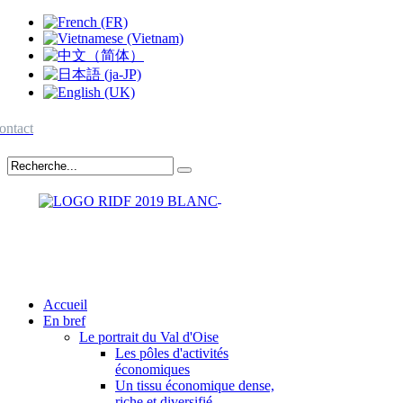
ontact
Accueil
En bref
Le portrait du Val d'Oise
Les pôles d'activités
économiques
Un tissu économique dense,
riche et diversifié