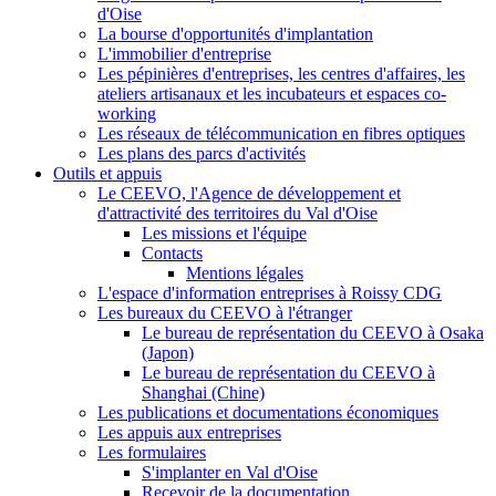
d'Oise
La bourse d'opportunités d'implantation
L'immobilier d'entreprise
Les pépinières d'entreprises, les centres d'affaires, les
ateliers artisanaux et les incubateurs et espaces co-
working
Les réseaux de télécommunication en fibres optiques
Les plans des parcs d'activités
Outils et appuis
Le CEEVO, l'Agence de développement et
d'attractivité des territoires du Val d'Oise
Les missions et l'équipe
Contacts
Mentions légales
L'espace d'information entreprises à Roissy CDG
Les bureaux du CEEVO à l'étranger
Le bureau de représentation du CEEVO à Osaka
(Japon)
Le bureau de représentation du CEEVO à
Shanghai (Chine)
Les publications et documentations économiques
Les appuis aux entreprises
Les formulaires
S'implanter en Val d'Oise
Recevoir de la documentation