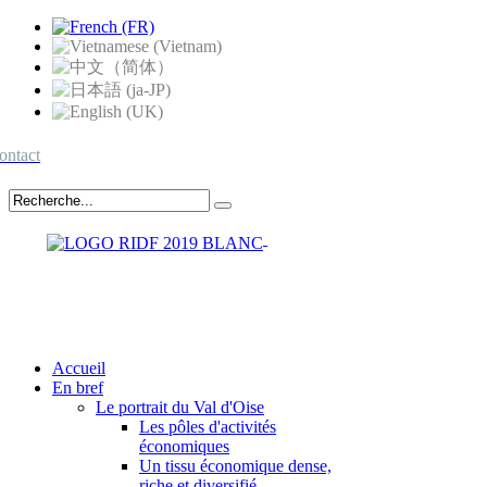
ontact
Accueil
En bref
Le portrait du Val d'Oise
Les pôles d'activités
économiques
Un tissu économique dense,
riche et diversifié