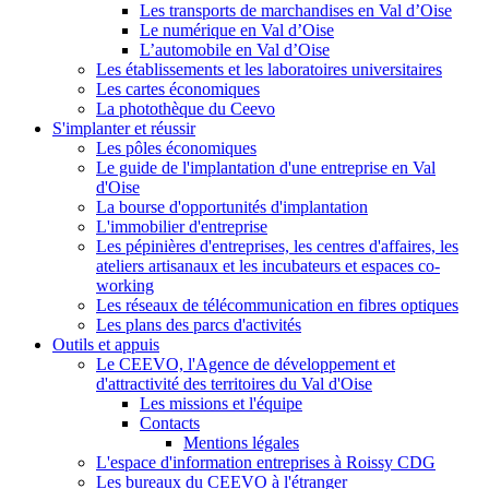
Les transports de marchandises en Val d’Oise
Le numérique en Val d’Oise
L’automobile en Val d’Oise
Les établissements et les laboratoires universitaires
Les cartes économiques
La photothèque du Ceevo
S'implanter et réussir
Les pôles économiques
Le guide de l'implantation d'une entreprise en Val
d'Oise
La bourse d'opportunités d'implantation
L'immobilier d'entreprise
Les pépinières d'entreprises, les centres d'affaires, les
ateliers artisanaux et les incubateurs et espaces co-
working
Les réseaux de télécommunication en fibres optiques
Les plans des parcs d'activités
Outils et appuis
Le CEEVO, l'Agence de développement et
d'attractivité des territoires du Val d'Oise
Les missions et l'équipe
Contacts
Mentions légales
L'espace d'information entreprises à Roissy CDG
Les bureaux du CEEVO à l'étranger