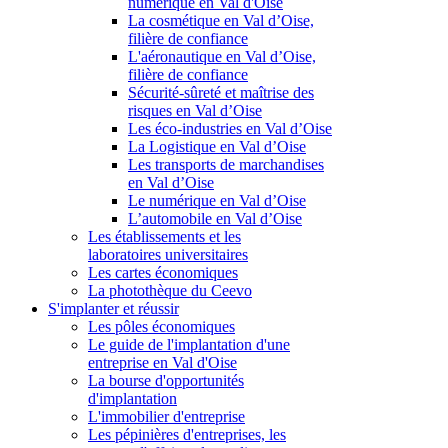
numérique en Val d'Oise
La cosmétique en Val d’Oise,
filière de confiance
L'aéronautique en Val d’Oise,
filière de confiance
Sécurité-sûreté et maîtrise des
risques en Val d’Oise
Les éco-industries en Val d’Oise
La Logistique en Val d’Oise
Les transports de marchandises
en Val d’Oise
Le numérique en Val d’Oise
L’automobile en Val d’Oise
Les établissements et les
laboratoires universitaires
Les cartes économiques
La photothèque du Ceevo
S'implanter et réussir
Les pôles économiques
Le guide de l'implantation d'une
entreprise en Val d'Oise
La bourse d'opportunités
d'implantation
L'immobilier d'entreprise
Les pépinières d'entreprises, les