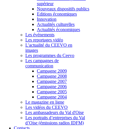
supérieur
Nouveaux dispositifs publics
Editions économiques
Innovation
Actualités culturelles
Actualités économiques
Les événements
Les reportages vidéo
L'actualité du CEEVO en
images
Les programmes du Ceevo
Les campagnes de
communication
Campagne 2009
Campagne 2008
Campagne 2007
Campagne 2006
Campagne 2005
Campagne 2004
Le magazine en ligne
Les vidéos du CEEVO
Les ambassadeurs du Val d'Oise
Les portraits d’entreprises du Val
d’Oise (émissions radios IDFM)
Contacts