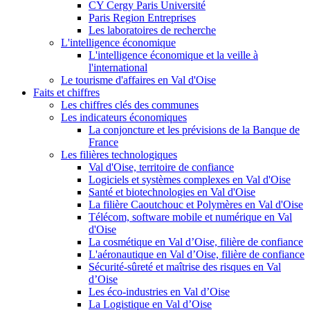
CY Cergy Paris Université
Paris Region Entreprises
Les laboratoires de recherche
L'intelligence économique
L'intelligence économique et la veille à
l'international
Le tourisme d'affaires en Val d'Oise
Faits et chiffres
Les chiffres clés des communes
Les indicateurs économiques
La conjoncture et les prévisions de la Banque de
France
Les filières technologiques
Val d'Oise, territoire de confiance
Logiciels et systèmes complexes en Val d'Oise
Santé et biotechnologies en Val d'Oise
La filière Caoutchouc et Polymères en Val d'Oise
Télécom, software mobile et numérique en Val
d'Oise
La cosmétique en Val d’Oise, filière de confiance
L'aéronautique en Val d’Oise, filière de confiance
Sécurité-sûreté et maîtrise des risques en Val
d’Oise
Les éco-industries en Val d’Oise
La Logistique en Val d’Oise