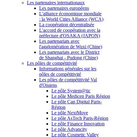
Les partenaires internationaux
Les partenaires européens
L'alliance économique mondiale
: la World Cities Alliance (WCA)
La coopération décentralisée
L'accord de coopération avec la
préfecture d'OSAKA (JAPON)
Les partenariats avec
l'agglomération de Wuxi (Chine)
Les partenariats avec le District
de Shanghai - Pudong (Chine)
Les pôles de compétitivité
Informations générales sur les
pôles de compétitivité
Les pôles de compétitivité Val
d'Oisiens
Le pôle System@tic
Le pôle Medicen Paris Région
Le pôle Cap Digital Paris-
Région
Le pôle NextMove
Le pôle AsTech Paris-Région
Le pôle Finance Innovation
Le pôle Advancity
Le pôle Cosmetic Valley