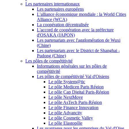
Les partenaires internationaux
Les partenaires européens
L'alliance économique mondiale : la World Cities
Alliance (WCA)
La coopération décentralisée
L'accord de coopération avec la préfecture
d'OSAKA (JAPON)
Les partenariats avec l'agglomération de Wuxi
(Chine)
Les partenariats avec le District de Shanghai -
Pudong (Chine)
Les pôles de compétitivité
Informations générales sur les pôles de
compétitivité
Les pôles de compétitivité Val d'Oisiens
Le pôle System@tic
Le pôle Medicen Paris Région
Le pôle Cap Digital Paris-Région
Le pôle NextMove
Le pôle AsTech Paris-Région
Le pôle Finance Innovation
Le pôle Advancity
Le pôle Cosmetic Valley
Le pôle Elastopôle
Les avantages pour les entreprises du Val d'Oise