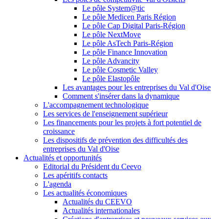
Le pôle System@tic
Le pôle Medicen Paris Région
Le pôle Cap Digital Paris-Région
Le pôle NextMove
Le pôle AsTech Paris-Région
Le pôle Finance Innovation
Le pôle Advancity
Le pôle Cosmetic Valley
Le pôle Elastopôle
Les avantages pour les entreprises du Val d'Oise
Comment s'insérer dans la dynamique
L'accompagnement technologique
Les services de l'enseignement supérieur
Les financements pour les projets à fort potentiel de
croissance
Les dispositifs de prévention des difficultés des
entreprises du Val d'Oise
Actualités et opportunités
Editorial du Président du Ceevo
Les apéritifs contacts
L'agenda
Les actualités économiques
Actualités du CEEVO
Actualités internationales