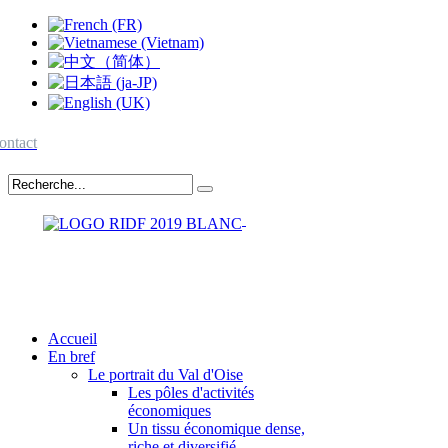
ontact
Accueil
En bref
Le portrait du Val d'Oise
Les pôles d'activités
économiques
Un tissu économique dense,
riche et diversifié