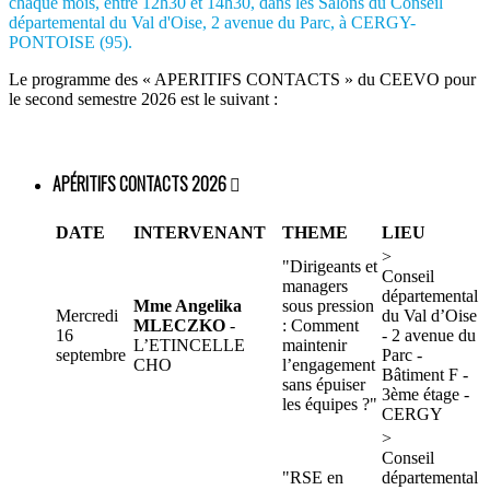
chaque mois, entre 12h30 et 14h30, dans les Salons du Conseil
départemental du Val d'Oise, 2 avenue du Parc, à CERGY-
PONTOISE (95).
Le programme des « APERITIFS CONTACTS » du CEEVO pour
le second semestre 2026 est le suivant :
APÉRITIFS CONTACTS 2026

DATE
INTERVENANT
THEME
LIEU
>
"Dirigeants et
Conseil
managers
départemental
Mme Angelika
sous pression
Mercredi
du Val d’Oise
MLECZKO
-
: Comment
16
- 2 avenue du
L’ETINCELLE
maintenir
septembre
Parc -
CHO
l’engagement
Bâtiment F -
sans épuiser
3ème étage -
les équipes ?"
CERGY
>
Conseil
"RSE en
départemental