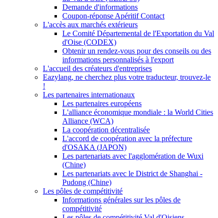
Demande d'informations
Coupon-réponse Apéritif Contact
L'accès aux marchés extérieurs
Le Comité Départemental de l'Exportation du Val
d'Oise (CODEX)
Obtenir un rendez-vous pour des conseils ou des
informations personnalisés à l'export
L'accueil des créateurs d'entreprises
Eazylang, ne cherchez plus votre traducteur, trouvez-le
!
Les partenaires internationaux
Les partenaires européens
L'alliance économique mondiale : la World Cities
Alliance (WCA)
La coopération décentralisée
L'accord de coopération avec la préfecture
d'OSAKA (JAPON)
Les partenariats avec l'agglomération de Wuxi
(Chine)
Les partenariats avec le District de Shanghai -
Pudong (Chine)
Les pôles de compétitivité
Informations générales sur les pôles de
compétitivité
Les pôles de compétitivité Val d'Oisiens