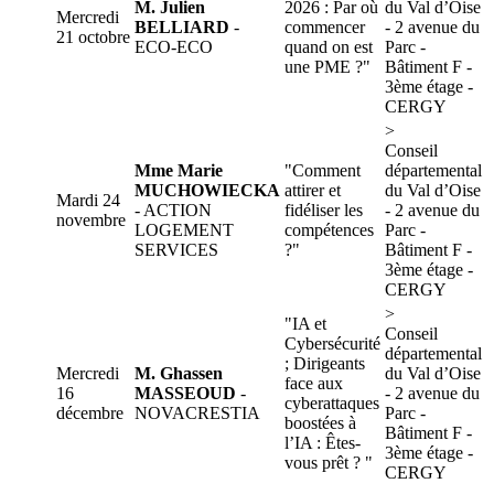
M. Julien
2026 : Par où
du Val d’Oise
Mercredi
BELLIARD
-
commencer
- 2 avenue du
21 octobre
ECO-ECO
quand on est
Parc -
une PME ?"
Bâtiment F -
3ème étage -
CERGY
>
Conseil
Mme Marie
"Comment
départemental
MUCHOWIECKA
attirer et
du Val d’Oise
Mardi 24
- ACTION
fidéliser les
- 2 avenue du
novembre
LOGEMENT
compétences
Parc -
SERVICES
?"
Bâtiment F -
3ème étage -
CERGY
>
"IA et
Conseil
Cybersécurité
départemental
; Dirigeants
Mercredi
M. Ghassen
du Val d’Oise
face aux
16
MASSEOUD
-
- 2 avenue du
cyberattaques
décembre
NOVACRESTIA
Parc -
boostées à
Bâtiment F -
l’IA : Êtes-
3ème étage -
vous prêt ? "
CERGY