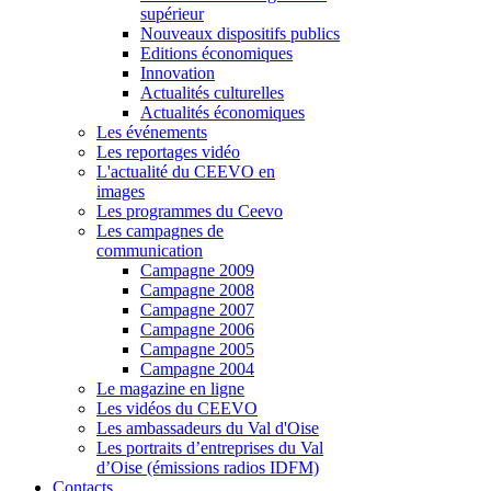
supérieur
Nouveaux dispositifs publics
Editions économiques
Innovation
Actualités culturelles
Actualités économiques
Les événements
Les reportages vidéo
L'actualité du CEEVO en
images
Les programmes du Ceevo
Les campagnes de
communication
Campagne 2009
Campagne 2008
Campagne 2007
Campagne 2006
Campagne 2005
Campagne 2004
Le magazine en ligne
Les vidéos du CEEVO
Les ambassadeurs du Val d'Oise
Les portraits d’entreprises du Val
d’Oise (émissions radios IDFM)
Contacts