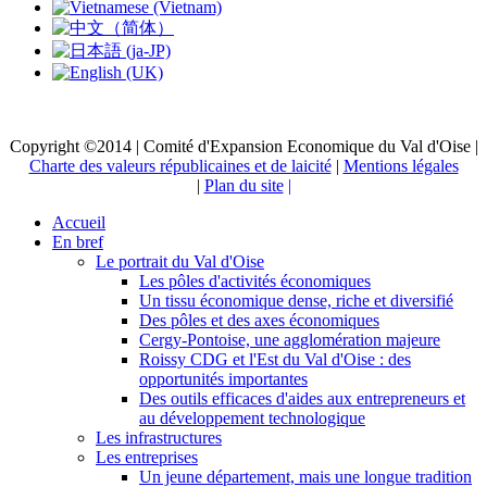
Copyright ©2014 | Comité d'Expansion Economique du Val d'Oise |
Charte des valeurs républicaines et de laicité
|
Mentions légales
|
Plan du site
|
Accueil
En bref
Le portrait du Val d'Oise
Les pôles d'activités économiques
Un tissu économique dense, riche et diversifié
Des pôles et des axes économiques
Cergy-Pontoise, une agglomération majeure
Roissy CDG et l'Est du Val d'Oise : des
opportunités importantes
Des outils efficaces d'aides aux entrepreneurs et
au développement technologique
Les infrastructures
Les entreprises
Un jeune département, mais une longue tradition