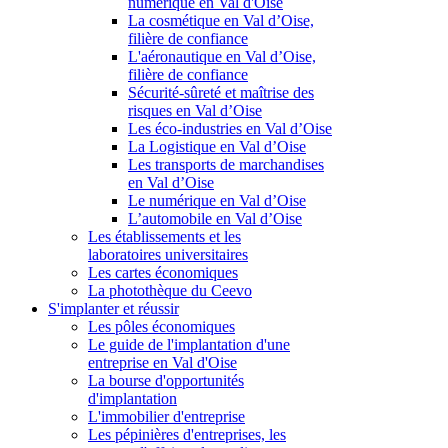
numérique en Val d'Oise
La cosmétique en Val d’Oise,
filière de confiance
L'aéronautique en Val d’Oise,
filière de confiance
Sécurité-sûreté et maîtrise des
risques en Val d’Oise
Les éco-industries en Val d’Oise
La Logistique en Val d’Oise
Les transports de marchandises
en Val d’Oise
Le numérique en Val d’Oise
L’automobile en Val d’Oise
Les établissements et les
laboratoires universitaires
Les cartes économiques
La photothèque du Ceevo
S'implanter et réussir
Les pôles économiques
Le guide de l'implantation d'une
entreprise en Val d'Oise
La bourse d'opportunités
d'implantation
L'immobilier d'entreprise
Les pépinières d'entreprises, les