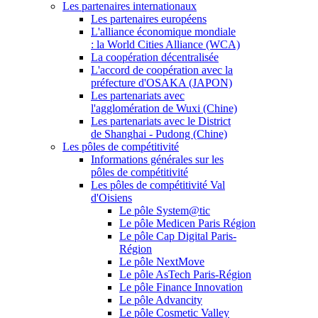
Les partenaires internationaux
Les partenaires européens
L'alliance économique mondiale
: la World Cities Alliance (WCA)
La coopération décentralisée
L'accord de coopération avec la
préfecture d'OSAKA (JAPON)
Les partenariats avec
l'agglomération de Wuxi (Chine)
Les partenariats avec le District
de Shanghai - Pudong (Chine)
Les pôles de compétitivité
Informations générales sur les
pôles de compétitivité
Les pôles de compétitivité Val
d'Oisiens
Le pôle System@tic
Le pôle Medicen Paris Région
Le pôle Cap Digital Paris-
Région
Le pôle NextMove
Le pôle AsTech Paris-Région
Le pôle Finance Innovation
Le pôle Advancity
Le pôle Cosmetic Valley