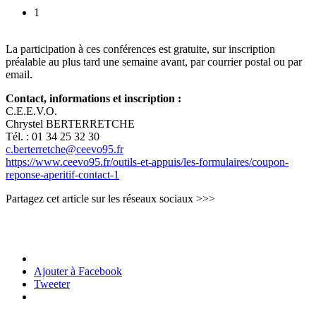
1
La participation à ces conférences est gratuite, sur inscription
préalable au plus tard une semaine avant, par courrier postal ou par
email.
Contact, informations et inscription :
C.E.E.V.O.
Chrystel BERTERRETCHE
Tél. : 01 34 25 32 30
c.berterretche@ceevo95.fr
https://www.ceevo95.fr/outils-et-appuis/les-formulaires/coupon-
reponse-aperitif-contact-1
Partagez cet article sur les réseaux sociaux >>>
Ajouter à Facebook
Tweeter