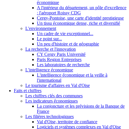
économique
A l'intérieur du département, un pôle d'excellence
: l'aéroport Roissy CDG
Cergy-Pontoise, une carte d'identité prestigieuse
Un tissu économique dense, riche et diversifié
L'environnement
Un cadre de vie exceptionnel...
Le point sur...
Un peu d'histoire et de géographie
La recherche et l'innovation
CY Cergy Paris Université
Paris Region Entreprises
Les laboratoires de recherche
L'intelligence économique
L'intelligence économique et la veille à
l'international
Le tourisme d'affaires en Val d'Oise
Faits et chiffres
Les chiffres clés des communes
Les indicateurs économiques
La conjoncture et les prévisions de la Banque de
France
Les filières technologiques
Val d'Oise, territoire de confiance
Logiciels et systèmes complexes en Val d'Oise