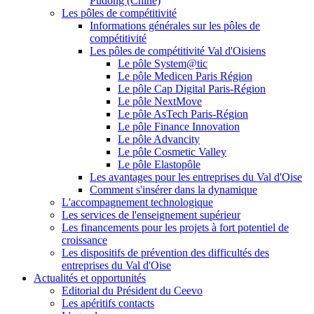
Pudong (Chine)
Les pôles de compétitivité
Informations générales sur les pôles de
compétitivité
Les pôles de compétitivité Val d'Oisiens
Le pôle System@tic
Le pôle Medicen Paris Région
Le pôle Cap Digital Paris-Région
Le pôle NextMove
Le pôle AsTech Paris-Région
Le pôle Finance Innovation
Le pôle Advancity
Le pôle Cosmetic Valley
Le pôle Elastopôle
Les avantages pour les entreprises du Val d'Oise
Comment s'insérer dans la dynamique
L'accompagnement technologique
Les services de l'enseignement supérieur
Les financements pour les projets à fort potentiel de
croissance
Les dispositifs de prévention des difficultés des
entreprises du Val d'Oise
Actualités et opportunités
Editorial du Président du Ceevo
Les apéritifs contacts