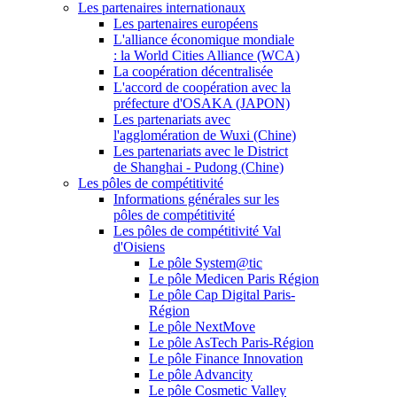
Les partenaires internationaux
Les partenaires européens
L'alliance économique mondiale
: la World Cities Alliance (WCA)
La coopération décentralisée
L'accord de coopération avec la
préfecture d'OSAKA (JAPON)
Les partenariats avec
l'agglomération de Wuxi (Chine)
Les partenariats avec le District
de Shanghai - Pudong (Chine)
Les pôles de compétitivité
Informations générales sur les
pôles de compétitivité
Les pôles de compétitivité Val
d'Oisiens
Le pôle System@tic
Le pôle Medicen Paris Région
Le pôle Cap Digital Paris-
Région
Le pôle NextMove
Le pôle AsTech Paris-Région
Le pôle Finance Innovation
Le pôle Advancity
Le pôle Cosmetic Valley