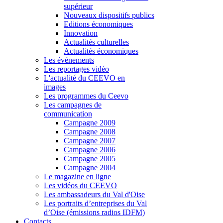
supérieur
Nouveaux dispositifs publics
Editions économiques
Innovation
Actualités culturelles
Actualités économiques
Les événements
Les reportages vidéo
L'actualité du CEEVO en
images
Les programmes du Ceevo
Les campagnes de
communication
Campagne 2009
Campagne 2008
Campagne 2007
Campagne 2006
Campagne 2005
Campagne 2004
Le magazine en ligne
Les vidéos du CEEVO
Les ambassadeurs du Val d'Oise
Les portraits d’entreprises du Val
d’Oise (émissions radios IDFM)
Contacts