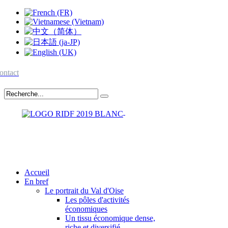
ontact
Accueil
En bref
Le portrait du Val d'Oise
Les pôles d'activités
économiques
Un tissu économique dense,
riche et diversifié