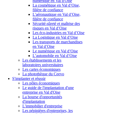
numérique en Val d'Oise
La cosmétique en Val d’Oise,
filière de confiance
L'aéronautique en Val d’Oise,
filière de confiance
Sécurité-sûreté et maîtrise des
risques en Val d’Oise
Les éco-industries en Val d’Oise
La Logistique en Val d’Oise
Les transports de marchandises
en Val d’Oise
Le numérique en Val d’Oise
L’automobile en Val d’Oise
Les établissements et les
laboratoires universitaires
Les cartes économiques
La photothèque du Ceevo
S'implanter et réussir
Les pôles économiques
Le guide de l'implantation d'une
entreprise en Val d'Oise
La bourse d'opportunités
d'implantation
L'immobilier d'entreprise
Les pépinières d'entreprises, les