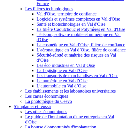
France
Les filières technologiques
Val d'Oise, territoire de confiance
Logiciels et systèmes complexes en Val d'Oise
Santé et biotechnologies en Val d'Oise
La filière Caoutchouc et Polymères en Val d'Oise
Télécom, software mobile et numérique en Val
d'Oise
La cosmétique en Val d’Oise, filière de confiance
L'aéronautique en Val d’Oise, filière de confiance
Sécurité-sûreté et maîtrise des risques en Val
d’Oise
Les éco-industries en Val d’Oise
La Logistique en Val d’Oise
Les transports de marchandises en Val d’Oise
Le numérique en Val d’Oise
L’automobile en Val d’Oise
Les établissements et les laboratoires universitaires
Les cartes économiques
La photothèque du Ceevo
S'implanter et réussir
Les pôles économiques
Le guide de l'implantation d'une entreprise en Val
d'Oise
La bourse d'opportunités d'implantation