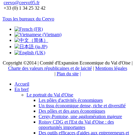
ceevo@ceevo95.fr
+33 (0) 1 34 25 32 42
Tous les bureaux du Ceevo
Copyright ©2014 | Comité d'Expansion Economique du Val d'Oise |
Charte des valeurs républicaines et de laicité
|
Mentions légales
|
Plan du site
|
Accueil
En bref
Le portrait du Val d'Oise
Les pôles d'activités économiques
Un tissu économique dense, riche et diversifié
Des pôles et des axes économiques
Cergy-Pontoise, une agglomération majeure
Roissy CDG et l'Est du Val d'Oise : des
opportunités importantes
Des outils efficaces d'aides aux entrepreneurs et