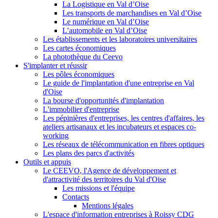
La Logistique en Val d’Oise
Les transports de marchandises en Val d’Oise
Le numérique en Val d’Oise
L’automobile en Val d’Oise
Les établissements et les laboratoires universitaires
Les cartes économiques
La photothèque du Ceevo
S'implanter et réussir
Les pôles économiques
Le guide de l'implantation d'une entreprise en Val
d'Oise
La bourse d'opportunités d'implantation
L'immobilier d'entreprise
Les pépinières d'entreprises, les centres d'affaires, les
ateliers artisanaux et les incubateurs et espaces co-
working
Les réseaux de télécommunication en fibres optiques
Les plans des parcs d'activités
Outils et appuis
Le CEEVO, l'Agence de développement et
d'attractivité des territoires du Val d'Oise
Les missions et l'équipe
Contacts
Mentions légales
L'espace d'information entreprises à Roissy CDG