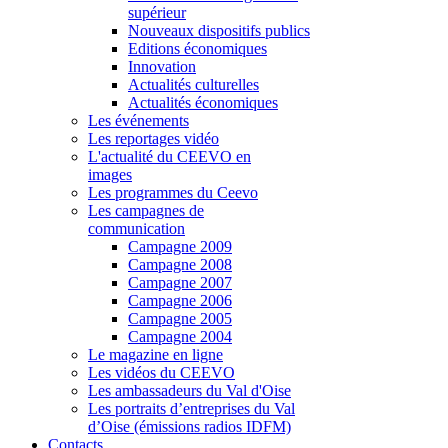
supérieur
Nouveaux dispositifs publics
Editions économiques
Innovation
Actualités culturelles
Actualités économiques
Les événements
Les reportages vidéo
L'actualité du CEEVO en
images
Les programmes du Ceevo
Les campagnes de
communication
Campagne 2009
Campagne 2008
Campagne 2007
Campagne 2006
Campagne 2005
Campagne 2004
Le magazine en ligne
Les vidéos du CEEVO
Les ambassadeurs du Val d'Oise
Les portraits d’entreprises du Val
d’Oise (émissions radios IDFM)
Contacts