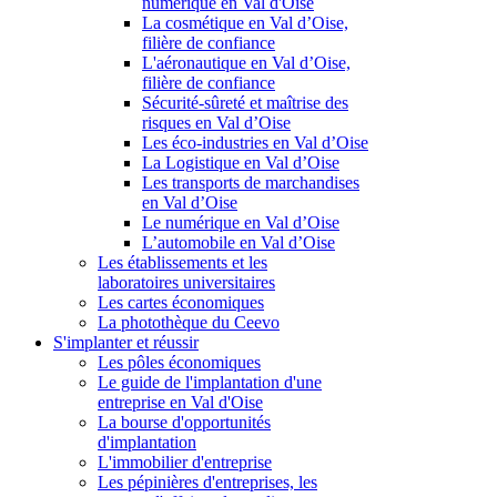
numérique en Val d'Oise
La cosmétique en Val d’Oise,
filière de confiance
L'aéronautique en Val d’Oise,
filière de confiance
Sécurité-sûreté et maîtrise des
risques en Val d’Oise
Les éco-industries en Val d’Oise
La Logistique en Val d’Oise
Les transports de marchandises
en Val d’Oise
Le numérique en Val d’Oise
L’automobile en Val d’Oise
Les établissements et les
laboratoires universitaires
Les cartes économiques
La photothèque du Ceevo
S'implanter et réussir
Les pôles économiques
Le guide de l'implantation d'une
entreprise en Val d'Oise
La bourse d'opportunités
d'implantation
L'immobilier d'entreprise
Les pépinières d'entreprises, les