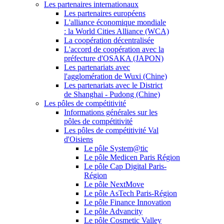
Les partenaires internationaux
Les partenaires européens
L'alliance économique mondiale
: la World Cities Alliance (WCA)
La coopération décentralisée
L'accord de coopération avec la
préfecture d'OSAKA (JAPON)
Les partenariats avec
l'agglomération de Wuxi (Chine)
Les partenariats avec le District
de Shanghai - Pudong (Chine)
Les pôles de compétitivité
Informations générales sur les
pôles de compétitivité
Les pôles de compétitivité Val
d'Oisiens
Le pôle System@tic
Le pôle Medicen Paris Région
Le pôle Cap Digital Paris-
Région
Le pôle NextMove
Le pôle AsTech Paris-Région
Le pôle Finance Innovation
Le pôle Advancity
Le pôle Cosmetic Valley