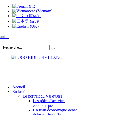
ontact
Accueil
En bref
Le portrait du Val d'Oise
Les pôles d'activités
économiques
Un tissu économique dense,
riche et diversifié