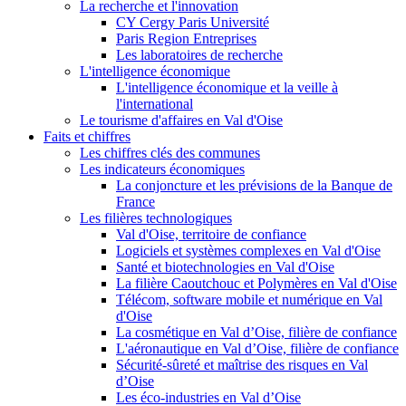
La recherche et l'innovation
CY Cergy Paris Université
Paris Region Entreprises
Les laboratoires de recherche
L'intelligence économique
L'intelligence économique et la veille à
l'international
Le tourisme d'affaires en Val d'Oise
Faits et chiffres
Les chiffres clés des communes
Les indicateurs économiques
La conjoncture et les prévisions de la Banque de
France
Les filières technologiques
Val d'Oise, territoire de confiance
Logiciels et systèmes complexes en Val d'Oise
Santé et biotechnologies en Val d'Oise
La filière Caoutchouc et Polymères en Val d'Oise
Télécom, software mobile et numérique en Val
d'Oise
La cosmétique en Val d’Oise, filière de confiance
L'aéronautique en Val d’Oise, filière de confiance
Sécurité-sûreté et maîtrise des risques en Val
d’Oise
Les éco-industries en Val d’Oise