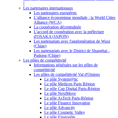
!
Les partenaires internationaux
Les partenaires européens
L'alliance économique mondiale : la World Cities
Alliance (WCA)
La coopération décentralisée
L'accord de coopération avec la préfecture
d'OSAKA (JAPON)
Les partenariats avec l'agglomération de Wuxi
(Chine)
Les partenariats avec le District de Shanghai -
Pudong (Chine)
Les pôles de compétitivité
Informations générales sur les pôles de
compétitivité
Les pôles de compétitivité Val d'Oisiens
Le pôle System@tic
Le pôle Medicen Paris Région
Le pôle Cap Digital Paris-Région
Le pôle NextMove
Le pôle AsTech Paris-Région
Le pôle Finance Innovation
Le pôle Advancity
Le pôle Cosmetic Valley
Le pôle Elastopôle