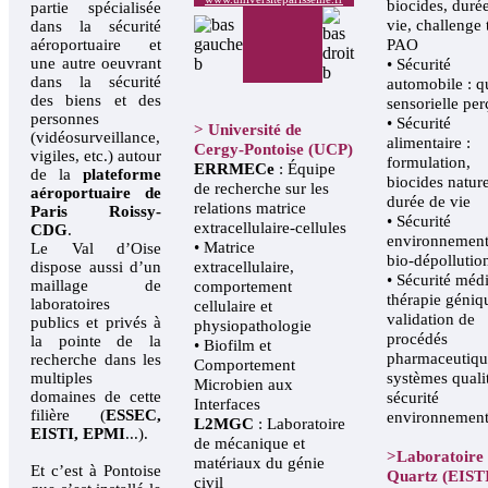
biocides, duré
partie spécialisée
vie, challenge t
dans la sécurité
aéroportuaire et
PAO
une autre oeuvrant
• Sécurité
dans la sécurité
automobile : qu
des biens et des
sensorielle pe
personnes
• Sécurité
> Université de
(vidéosurveillance,
alimentaire :
Cergy-Pontoise (UCP)
vigiles, etc.) autour
formulation,
ERRMECe
: Équipe
de la
plateforme
biocides nature
de recherche sur les
aéroportuaire de
durée de vie
relations matrice
Paris Roissy-
• Sécurité
extracellulaire-cellules
CDG
.
environnement
• Matrice
Le Val d’Oise
bio-dépollutio
dispose aussi d’un
extracellulaire,
• Sécurité médi
maillage de
comportement
thérapie géniq
laboratoires
cellulaire et
validation de
publics et privés à
physiopathologie
procédés
la pointe de la
• Biofilm et
pharmaceutiqu
recherche dans les
Comportement
multiples
systèmes quali
Microbien aux
domaines de cette
sécurité
Interfaces
filière (
ESSEC,
environnemen
L2MGC
: Laboratoire
EISTI, EPMI
...).
de mécanique et
>Laboratoire
matériaux du génie
Et c’est à Pontoise
Quartz (EIST
civil