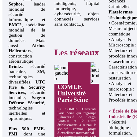
Sciences
intelligents, hôpital
Sophos
, leader
Criminelles
numérique,
mondial de
Plateformes
cybersécurité, objets
sécurité
Technologique
connectés, services
informatique et
• Cosmétomiqu
sans contact...).
EMC2
, spécialiste
Mesure objecti
mondial de la
cosmétique
gestion de
• Analyse &
données. Mais
Miscroscopie :
aussi
Airbus
Les réseaux
Matériaux et
Helicopters
,
construction
procédés inno
aéronautique,
• LaserInnov :
Brinks
, sécurité
Caractérisation
bancaire,
3M
,
conservation e
technologies
restauration
diversifiées,
UTC
• Analyse et
COMUE
Fire & Security
microscopie :
Université
Services
, sécurité
Matériaux et
incendie,
Sagem
Paris Seine
Procédés innov
Défense Sécurité
,
technologies
La COMUE Université
> École de Bio
inertielles et
Paris Seine qui regroupe
Industrielle (
l’Université de Cergy-
optroniques.
Pontoise et 12 autres
• Sécurité
établissements a retenu la
biologique :
Plus 500 PME-
sécurité comme projet
formulation,
d’excellence international..
PMI
dont une
www.universiteparisseine.fr