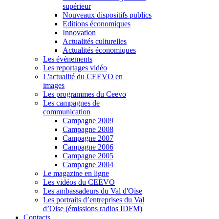
supérieur
Nouveaux dispositifs publics
Editions économiques
Innovation
Actualités culturelles
Actualités économiques
Les événements
Les reportages vidéo
L'actualité du CEEVO en
images
Les programmes du Ceevo
Les campagnes de
communication
Campagne 2009
Campagne 2008
Campagne 2007
Campagne 2006
Campagne 2005
Campagne 2004
Le magazine en ligne
Les vidéos du CEEVO
Les ambassadeurs du Val d'Oise
Les portraits d’entreprises du Val
d’Oise (émissions radios IDFM)
Contacts