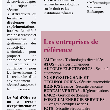
de services adaptés
• Mécatronique
recherche sociologique
aux enjeux de
Systèmes
sur le droit et les
sécurité.
Embarqués
institutions pénales
3.
Attractivité du
territoire :
développer des
expérimentations
locales
. Le défi à
venir est d’associer
responsables et
Les entreprises de
gestionnaires des
collectivités
référence
territoriales pour
proposer une
3M France
- Technologies diversifiées
approche baptisée
« territoires de
ATOS
- Services numériques
confiance » pour
AUTOLIV ELECTRONICS
- Sécurité
les investisseurs à
automobile
la recherche d’un
NCS PYROTECHNIE ET
environnement
TECHNOLOGIES
- Sécurité automobile
sécurisé adaptées à
BRINK’S France
- Sécurité bancaire
leur croissance.
BUREAU VERITAS
- Réglementations
EMC2
- Gestion de données
Le Val d’Oise est
FORCLUM ÉNERGIE SERVICES
-
un « terrain
Ouvrages électriques aériens
d’expérimentation
ICTS
- Sécurité aéroportuaire
privilégié »
, tirant