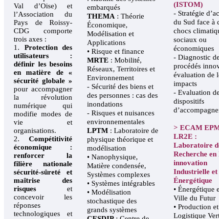
(ISTOM)
Val d’Oise) et
embarqués
- Stratégie d’a
l’Association du
THEMA
: Théorie
du Sud face à 
Pays de Roissy-
Économique,
CDG comporte
chocs climatiq
Modélisation et
trois axes :
sociaux ou
Applications
1.
Protection des
économiques
• Risque et finance
utilisateurs :
- Diagnostic d
MRTE
: Mobilité,
définir les besoins
procédés innov
Réseaux, Territoires et
en matière de «
évaluation de 
Environnement
sécurité globale »
impacts
- Sécurité des biens et
pour accompagner
- Evaluation d
des personnes : cas des
la révolution
dispositifs
inondations
numérique qui
d’accompagne
- Risques et nuisances
modifie modes de
environnementales
vie et
> ECAM EPM
organisations.
LPTM
: Laboratoire de
LR2E :
2.
Compétitivité
physique théorique et
Laboratoire d
économique :
modélisation
Recherche en
renforcer la
• Nanophysique,
innovation
filière nationale
Matière condensée,
Industrielle et
sécurité-sûreté et
Systèmes complexes
maîtrise des
Énergétique
• Systèmes intégrables
risques
et
• Énergétique e
• Modélisation
concevoir les
Ville du Futur
stochastique des
réponses
• Production et
grands systèmes
technologiques et
Logistique Ver
CESDIP
: Centre de