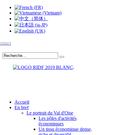
ontact
Accueil
En bref
Le portrait du Val d'Oise
Les pôles d'activités
économiques
Un tissu économique dense,
riche et diversifié