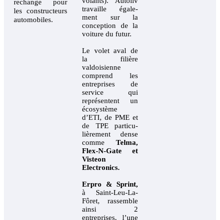
volants). Autoliv
rechange pour
travaille égale-
les constructeurs
ment sur la
automobiles.
conception de la
voiture du futur.
Le volet aval de
la filière
valdoisienne
comprend les
entreprises de
service qui
représentent un
écosystème
d’ETI, de PME et
de TPE particu-
lièrement dense
comme
Telma,
Flex-N-Gate et
Visteon
Electronics.
Erpro & Sprint,
à Saint-Leu-La-
Fôret, rassemble
ainsi 2
entreprises, l’une