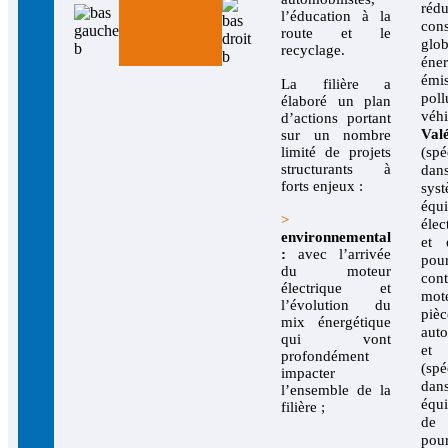
ré
l’éducation à la
con
route et le
gl
recyclage.
éne
émi
La filière a
pol
élaboré un plan
véhi
d’actions portant
Val
sur un nombre
limité de projets
(spé
structurants à
da
forts enjeux :
syst
équ
>
élec
environnemental
et é
:
avec l’arrivée
po
du moteur
cont
électrique et
mote
l’évolution du
pièc
mix énergétique
auto
qui vont
e
profondément
(spé
impacter
da
l’ensemble de la
équ
filière ;
de 
pour