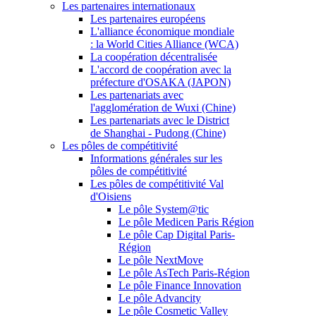
Les partenaires internationaux
Les partenaires européens
L'alliance économique mondiale
: la World Cities Alliance (WCA)
La coopération décentralisée
L'accord de coopération avec la
préfecture d'OSAKA (JAPON)
Les partenariats avec
l'agglomération de Wuxi (Chine)
Les partenariats avec le District
de Shanghai - Pudong (Chine)
Les pôles de compétitivité
Informations générales sur les
pôles de compétitivité
Les pôles de compétitivité Val
d'Oisiens
Le pôle System@tic
Le pôle Medicen Paris Région
Le pôle Cap Digital Paris-
Région
Le pôle NextMove
Le pôle AsTech Paris-Région
Le pôle Finance Innovation
Le pôle Advancity
Le pôle Cosmetic Valley