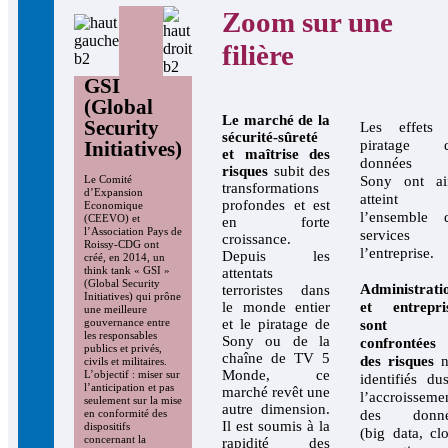
Zoom sur une
filière
GSI
(Global
Le marché de la
Security
Les effets
sécurité-sûreté
Initiatives)
piratage d
et maîtrise des
données 
risques
subit des
Sony ont ai
Le Comité
transformations
d’Expansion
atteint
profondes et est
Economique
l’ensemble 
(CEEVO) et
en forte
l’Association Pays de
services 
croissance.
Roissy-CDG ont
l’entreprise.
Depuis les
créé, en 2014, un
think tank « GSI »
attentats
(Global Security
Administrati
terroristes dans
Initiatives) qui prône
le monde entier
et entrepri
une meilleure
et le piratage de
gouvernance entre
sont
les responsables
Sony ou de la
confrontée
publics et privés,
chaîne de TV 5
des risques
n
civils et militaires.
Monde, ce
L’objectif : miser sur
identifiés du
l’anticipation et pas
marché revêt une
l’accroisseme
seulement sur la mise
autre dimension.
des donné
en conformité des
Il est soumis à la
dispositifs
(big data, cl
concernant la
rapidité des