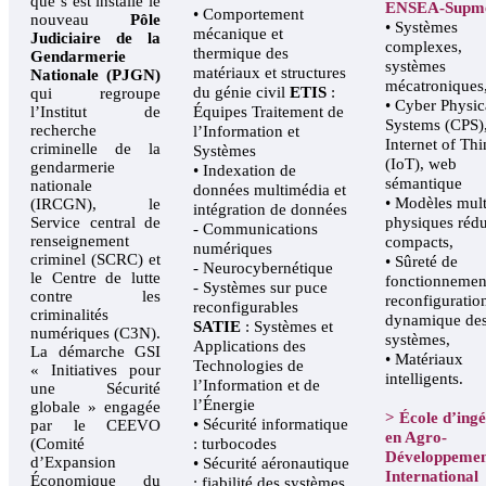
que s’est installé le
ENSEA-Supm
• Comportement
nouveau
Pôle
• Systèmes
mécanique et
Judiciaire de la
complexes,
thermique des
Gendarmerie
systèmes
matériaux et structures
Nationale (PJGN)
mécatroniques
du génie civil
ETIS
:
qui regroupe
• Cyber Physic
l’Institut de
Équipes Traitement de
Systems (CPS)
recherche
l’Information et
Internet of Th
criminelle de la
Systèmes
(IoT), web
gendarmerie
• Indexation de
sémantique
nationale
données multimédia et
• Modèles mult
(IRCGN), le
intégration de données
Service central de
physiques rédui
- Communications
renseignement
compacts,
numériques
criminel (SCRC) et
• Sûreté de
- Neurocybernétique
le Centre de lutte
fonctionnemen
- Systèmes sur puce
contre les
reconfiguratio
reconfigurables
criminalités
dynamique de
SATIE
: Systèmes et
numériques (C3N).
systèmes,
Applications des
La démarche GSI
• Matériaux
Technologies de
« Initiatives pour
intelligents.
l’Information et de
une Sécurité
l’Énergie
globale » engagée
> École d’ing
• Sécurité informatique
par le CEEVO
en Agro-
(Comité
: turbocodes
Développeme
d’Expansion
• Sécurité aéronautique
International
Économique du
: fiabilité des systèmes