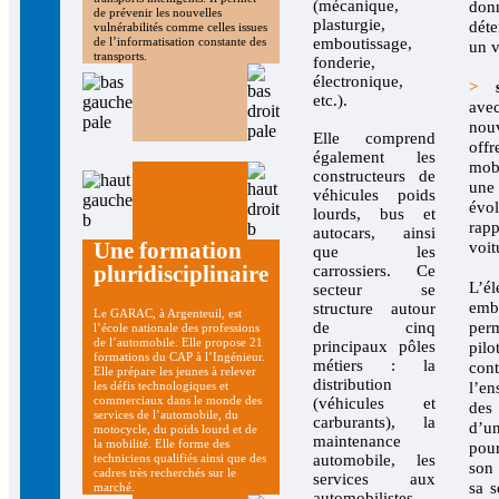
(mécanique,
don
de prévenir les nouvelles
plasturgie,
dét
vulnérabilités comme celles issues
emboutissage,
de l’informatisation constante des
un v
transports.
fonderie,
électronique,
>
etc.).
av
nouv
Elle comprend
of
également les
mob
constructeurs de
une
véhicules poids
évo
lourds, bus et
rap
autocars, ainsi
Une formation
voit
que les
pluridisciplinaire
carrossiers. Ce
L’él
secteur se
emb
structure autour
Le GARAC, à Argenteuil, est
de cinq
pe
l’école nationale des professions
de l’automobile. Elle propose 21
principaux pôles
pi
formations du CAP à l’Ingénieur.
métiers : la
cont
Elle prépare les jeunes à relever
distribution
l’e
les défis technologiques et
commerciaux dans le monde des
(véhicules et
des
services de l’automobile, du
carburants), la
d’u
motocycle, du poids lourd et de
maintenance
la mobilité. Elle forme des
pour
automobile, les
techniciens qualifiés ainsi que des
son 
cadres très recherchés sur le
services aux
sa s
marché.
automobilistes,