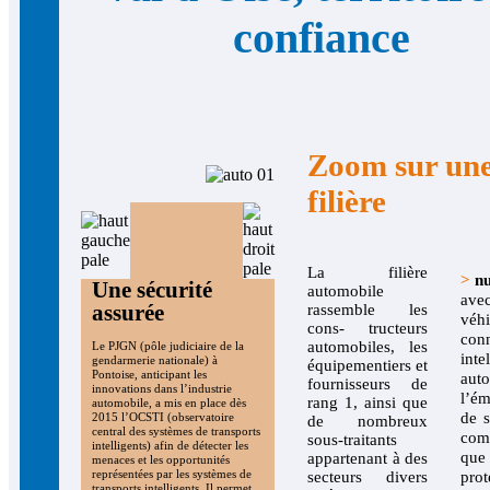
confiance
Zoom sur un
filière
La filière
>
n
Une sécurité
automobile
av
assurée
rassemble les
véhi
cons- tructeurs
conn
automobiles, les
Le PJGN (pôle judiciaire de la
inte
gendarmerie nationale) à
équipementiers et
Pontoise, anticipant les
aut
fournisseurs de
innovations dans l’industrie
l’é
rang 1, ainsi que
automobile, a mis en place dès
de s
2015 l’OCSTI (observatoire
de nombreux
central des systèmes de transports
com
sous-traitants
intelligents) afin de détecter les
q
appartenant à des
menaces et les opportunités
représentées par les systèmes de
secteurs divers
prot
transports intelligents. Il permet