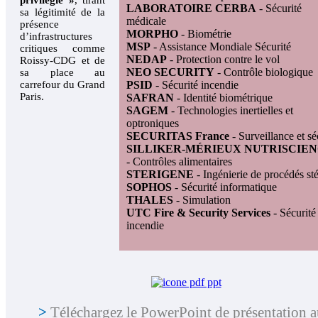
LABORATOIRE CERBA
- Sécurité
sa légitimité de la
médicale
présence
MORPHO
- Biométrie
d’infrastructures
MSP
- Assistance Mondiale Sécurité
critiques comme
NEDAP
- Protection contre le vol
Roissy-CDG et de
NEO SECURITY
- Contrôle biologique
sa place au
carrefour du Grand
PSID
- Sécurité incendie
Paris.
SAFRAN
- Identité biométrique
SAGEM
- Technologies inertielles et
optroniques
SECURITAS France
- Surveillance et sé
SILLIKER-MÉRIEUX NUTRISCIE
- Contrôles alimentaires
STERIGENE
- Ingénierie de procédés sté
SOPHOS
- Sécurité informatique
THALES
- Simulation
UTC Fire & Security Services
- Sécurité
incendie
>
Téléchargez le PowerPoint de présentation a