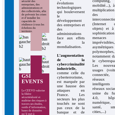
computing,
sécurité des
évolutions
entreprises, des
mobilité...), à
technologiques
administrations et
multiplication
des collectivités, afin
qui bouleversent
des
de prévenir les crises
le
et d’installer les
interconnecti
développement
capacités de
(Internet 
des entreprises et
résilience à tous les
échelons du
objets) et à
des
territoire.
sophistication
administrations
menaces
face aux effets
de la
imprévisibles,
mondialisation.
asymétriques
polymorphes,
L’augmentation
notamment d
de la
le cyberespa
cybercriminalité
Les nouvea
industrielle,
usages (voit
comme celle du
connectée,
GSI
cyberterrorisme,
réseaux
EVENTS
est marquée par
intelligents
une hausse des
réseaux socia
attaques en
Le CEEVO valorise
usine du fu
la filière
France. Les
sécuritésûreté et
4.0, hôpit
secteurs les plus
maîtrise des risques à
numérique,
touchés ne sont
travers ses études,
santé, sma
outils d’information,
pas ceux de la
bases de données
cities,...)
banque et de
qu’il met à