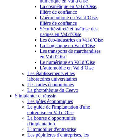
numérique en Val d'Oise
La cosmétique en Val d’Oise,
filière de confiance
L'aéronautique en Val d’Oise,
filière de confiance
Sécurité-sûreté et maîtrise des
risques en Val d’Oise
Les éco-industries en Val d’Oise
La Logistique en Val d’Oise
Les transports de marchandises
en Val d’Oise
Le numérique en Val d’Oise
L’automobile en Val d’Oise
Les établissements et les
laboratoires universitaires
Les cartes économiques
La photothèque du Ceevo
S'implanter et réussir
Les pôles économiques
Le guide de l'implantation d'une
entreprise en Val d'Oise
La bourse d'opportunités
d'implantation
L'immobilier d'entreprise
Les pépinières d'entreprises, les