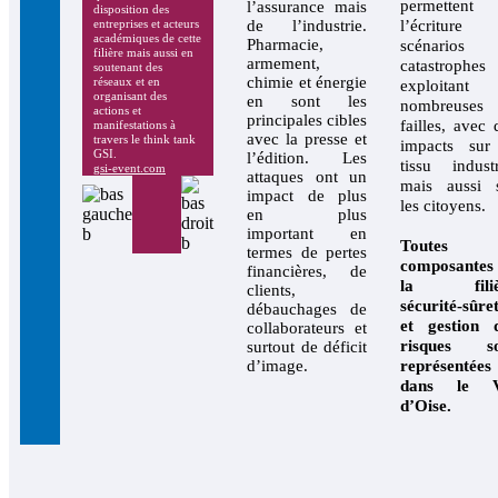
permettent
l’assurance mais
disposition des
de l’industrie.
l’écriture
entreprises et acteurs
académiques de cette
Pharmacie,
scénarios
filière mais aussi en
armement,
catastrophes
soutenant des
chimie et énergie
réseaux et en
exploitant
organisant des
en sont les
nombreuses
actions et
principales cibles
failles, avec 
manifestations à
avec la presse et
travers le think tank
impacts sur
GSI.
l’édition. Les
tissu industr
gsi-event.com
attaques ont un
mais aussi 
impact de plus
les citoyens.
en plus
important en
Toutes l
termes de pertes
composantes
financières, de
la filiè
clients,
sécurité-sûre
débauchages de
et gestion 
collaborateurs et
risques so
surtout de déficit
d’image.
représentées
dans le V
d’Oise.