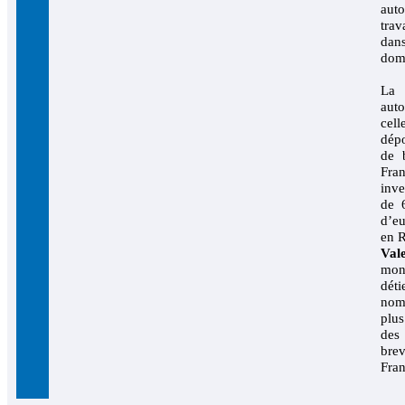
auto
trav
da
dom
La
auto
ce
dépo
de 
Fr
inv
de 6
d’eu
en 
Val
mon
dé
no
plus
des
br
Fran