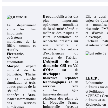
Il peut mobiliser les dix
Elle a aussi
plus importants
enjeu de dyna
opérateurs mondiaux
et mutualis
Le département
de la sécurité-sûreté et
réseaude PM
abrite les plus
maîtrise des risques et
et d’avoir v
importants
leurs laboratoires de
d’exempl
opérateurs
recherche présents sur
l’échelle nat
mondiaux de la
son territoire et
et international
filière, comme et
bénéficie des retours
Autoliv
d’expériences du
Electronic
,
secteur de l’aérien.
sécurité
L’objectif de la
automobile,
démarche GSI en Val
Morpho
, expert
d’Oise est de
mondial de la
développer de
biométrie,
Thales
nouvelles réponses
et sa branche
LEJEP
:
technologiques et de
simulation et trois
Laboratoire
services.
Cette
autres grands de la
d’Études Jurid
approche irrigue
sécurité des
et Politiques
transversalement
données :
Atos
,
• CERSC : Cen
plusieurs des plans de
leader international
d’Étude et de
la Nouvelle France
des services
Recherche en
Industrielle (réseaux
numériques,