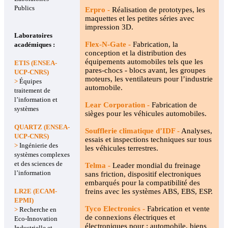
Publics
Erpro -
Réalisation de prototypes, les
maquettes et les petites séries avec
impression 3D.
Laboratoires
Flex-N-Gate -
Fabrication, la
académiques :
conception et la distribution des
équipements automobiles tels que les
ETIS (ENSEA-
pares-chocs - blocs avant, les groupes
UCP-CNRS)
moteurs, les ventilateurs pour l’industrie
>
Équipes
automobile.
traitement de
l’information et
Lear Corporation -
Fabrication de
systèmes
sièges pour les véhicules automobiles.
QUARTZ (ENSEA-
Soufflerie climatique d’IDF -
Analyses,
UCP-CNRS)
essais et inspections techniques sur tous
>
Ingénierie des
les véhicules terrestres.
systèmes complexes
et des sciences de
Telma -
Leader mondial du freinage
l’information
sans friction, dispositif electroniques
embarqués pour la compatibilité des
LR2E (ECAM-
freins avec les systèmes ABS, EBS, ESP.
EPMI)
Tyco Electronics -
Fabrication et vente
>
Recherche en
de connexions électriques et
Eco-Innovation
électroniques pour : automobile, biens
Industrielle et