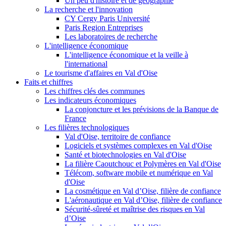
Un peu d'histoire et de géographie
La recherche et l'innovation
CY Cergy Paris Université
Paris Region Entreprises
Les laboratoires de recherche
L'intelligence économique
L'intelligence économique et la veille à
l'international
Le tourisme d'affaires en Val d'Oise
Faits et chiffres
Les chiffres clés des communes
Les indicateurs économiques
La conjoncture et les prévisions de la Banque de
France
Les filières technologiques
Val d'Oise, territoire de confiance
Logiciels et systèmes complexes en Val d'Oise
Santé et biotechnologies en Val d'Oise
La filière Caoutchouc et Polymères en Val d'Oise
Télécom, software mobile et numérique en Val
d'Oise
La cosmétique en Val d’Oise, filière de confiance
L'aéronautique en Val d’Oise, filière de confiance
Sécurité-sûreté et maîtrise des risques en Val
d’Oise