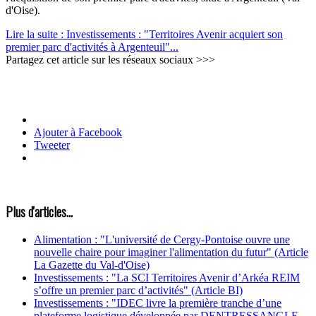
d'Oise).
Lire la suite : Investissements : "Territoires Avenir acquiert son
premier parc d'activités à Argenteuil"...
Partagez cet article sur les réseaux sociaux >>>
Ajouter à Facebook
Tweeter
Plus d'articles...
Alimentation : "L'université de Cergy-Pontoise ouvre une
nouvelle chaire pour imaginer l'alimentation du futur" (Article
La Gazette du Val-d'Oise)
Investissements : "La SCI Territoires Avenir d’Arkéa REIM
s’offre un premier parc d’activités" (Article BI)
Investissements : "IDEC livre la première tranche d’une
plateforme logistique développée par DENTRESSANGLE