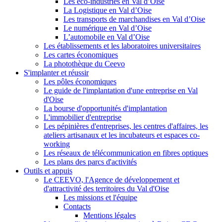
Les éco-industries en Val d’Oise
La Logistique en Val d’Oise
Les transports de marchandises en Val d’Oise
Le numérique en Val d’Oise
L’automobile en Val d’Oise
Les établissements et les laboratoires universitaires
Les cartes économiques
La photothèque du Ceevo
S'implanter et réussir
Les pôles économiques
Le guide de l'implantation d'une entreprise en Val
d'Oise
La bourse d'opportunités d'implantation
L'immobilier d'entreprise
Les pépinières d'entreprises, les centres d'affaires, les
ateliers artisanaux et les incubateurs et espaces co-
working
Les réseaux de télécommunication en fibres optiques
Les plans des parcs d'activités
Outils et appuis
Le CEEVO, l'Agence de développement et
d'attractivité des territoires du Val d'Oise
Les missions et l'équipe
Contacts
Mentions légales