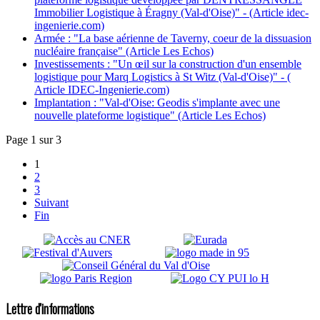
Immobilier Logistique à Éragny (Val-d'Oise)" - (Article idec-
ingenierie.com)
Armée : "La base aérienne de Taverny, coeur de la dissuasion
nucléaire française" (Article Les Echos)
Investissements : "Un œil sur la construction d'un ensemble
logistique pour Marq Logistics à St Witz (Val-d'Oise)" - (
Article IDEC-Ingenierie.com)
Implantation : "Val-d'Oise: Geodis s'implante avec une
nouvelle plateforme logistique" (Article Les Echos)
Page 1 sur 3
1
2
3
Suivant
Fin
Lettre d'informations