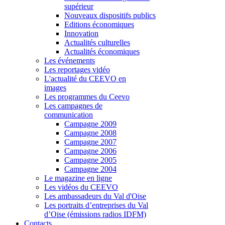
supérieur
Nouveaux dispositifs publics
Editions économiques
Innovation
Actualités culturelles
Actualités économiques
Les événements
Les reportages vidéo
L'actualité du CEEVO en
images
Les programmes du Ceevo
Les campagnes de
communication
Campagne 2009
Campagne 2008
Campagne 2007
Campagne 2006
Campagne 2005
Campagne 2004
Le magazine en ligne
Les vidéos du CEEVO
Les ambassadeurs du Val d'Oise
Les portraits d’entreprises du Val
d’Oise (émissions radios IDFM)
Contacts