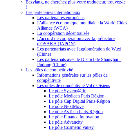
Eazylang, ne cherchez plus votre traducteur, trouvez-le
!
Les partenaires internationaux
Les partenaires européens
L'alliance économique mondiale : la World Cities
Alliance (WCA)
La coopération décentralisée
L'accord de coopération avec la préfecture
d'OSAKA (JAPON)
Les partenariats avec l'agglomération de Wuxi
(Chine)
Les partenariats avec le District de Shanghai -
Pudong (Chine)
Les pôles de compétitivité
Informations générales sur les pôles de
compétitivité
Les pôles de compétitivité Val d'Oisiens
Le pôle System@tic
Le pôle Medicen Paris Région
Le pôle Cap Digital Paris-Région
Le pôle NextMove
Le pôle AsTech Paris-Région
Le pôle Finance Innovation
Le pôle Advancity
Le pôle Cosmetic Valley