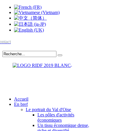
ontact
Accueil
En bref
Le portrait du Val d'Oise
Les pôles d'activités
économiques
Un tissu économique dense,
riche et diversifié