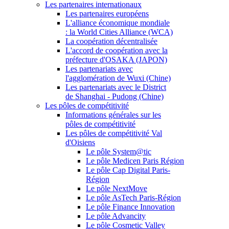
Les partenaires internationaux
Les partenaires européens
L'alliance économique mondiale
: la World Cities Alliance (WCA)
La coopération décentralisée
L'accord de coopération avec la
préfecture d'OSAKA (JAPON)
Les partenariats avec
l'agglomération de Wuxi (Chine)
Les partenariats avec le District
de Shanghai - Pudong (Chine)
Les pôles de compétitivité
Informations générales sur les
pôles de compétitivité
Les pôles de compétitivité Val
d'Oisiens
Le pôle System@tic
Le pôle Medicen Paris Région
Le pôle Cap Digital Paris-
Région
Le pôle NextMove
Le pôle AsTech Paris-Région
Le pôle Finance Innovation
Le pôle Advancity
Le pôle Cosmetic Valley