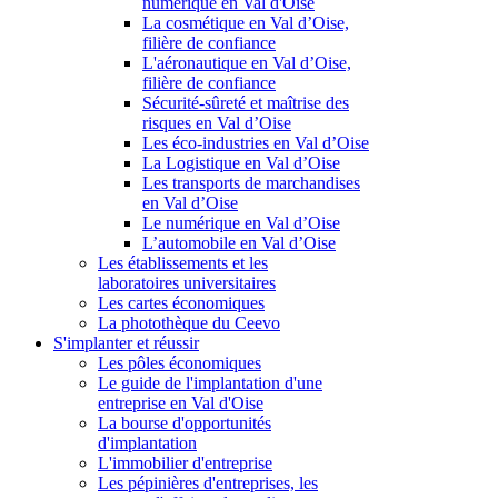
numérique en Val d'Oise
La cosmétique en Val d’Oise,
filière de confiance
L'aéronautique en Val d’Oise,
filière de confiance
Sécurité-sûreté et maîtrise des
risques en Val d’Oise
Les éco-industries en Val d’Oise
La Logistique en Val d’Oise
Les transports de marchandises
en Val d’Oise
Le numérique en Val d’Oise
L’automobile en Val d’Oise
Les établissements et les
laboratoires universitaires
Les cartes économiques
La photothèque du Ceevo
S'implanter et réussir
Les pôles économiques
Le guide de l'implantation d'une
entreprise en Val d'Oise
La bourse d'opportunités
d'implantation
L'immobilier d'entreprise
Les pépinières d'entreprises, les