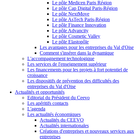
Le pôle Medicen Paris Région
Le pôle Cap Digital Paris-Région
Le pôle NextMove
Le pôle AsTech Paris-Région
Le pôle Finance Innovation
Le pôle Advancity
Le pôle Cosmetic Valley
Le pôle Elastopôle
Les avantages pour les entreprises du Val d'Oise
Comment s'insérer dans la dynamique
L'accompagnement technologique
Les services de l'enseignement supérieur
Les financements pour les projets à fort potentiel de
croissance
Les dispositifs de prévention des difficultés des
entreprises du Val d'Oise
Actualités et opportunités
Editorial du Président du Ceevo
Les apéritifs contacts
L'agenda
Les actualités économiques
Actualités du CEEVO
Actualités internationales
Créations d'entreprises et nouveaux services aux
entreprises