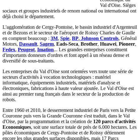
Val d'Oise. Sièges
sociaux et groupes industriels de renom national ou international ont
déjà choisi le département.
L'agglomération de Cergy-Pontoise, le bassin industriel d'Argenteuil
et de Bezons et le secteur de l'aéroport de Roissy Charles de Gaulle
en comptent beaucoup :
3M
,
Spie
,
BP
,
Johnson Controls
, Général
Motors,
Dassault
,
Sagem
,
Eads-Seca
,
Brother
,
Huawei
,
Pioneer
,
Fedex
,
Peugeot
,
Imation
... Les grandes entreprises constituent
d'importants donneurs d'ordres et font appel à un réseau dense et
diversifié de sous-traitants.
Les entreprises du Val d'Oise sont orientées vers toute une série de
secteurs d'activités à vocation technologiques : matériel
informatique, équipements industriels, matériels d'analyse et
électroniques, fabrications à haute valeur ajoutée. Le Val d'Oise est
ainsi au premier rang français dans le secteur de la production de
robots.
Entre 1960 et 2010, le desserrement industriel de Paris vers la Petite
Couronne puis vers la Grande Couronne s'est traduit, dans le Val
d'Oise, par la programmation et la création de
120 parcs d'activités
Economiques
, soit une surface totale de près de 6.000 hectares. Les
pôles économiques de Cergy-Pontoise et de Roissy détiennent
encore les plus grandes surfaces disponibles, mais 17 Parcs