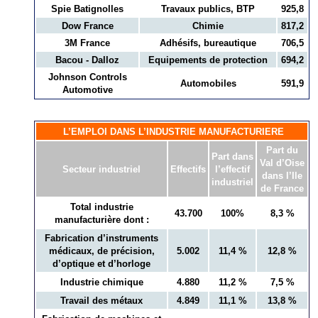
Spie Batignolles
Travaux publics, BTP
925,8
Dow France
Chimie
817,2
3M France
Adhésifs, bureautique
706,5
Bacou - Dalloz
Equipements de protection
694,2
Johnson Controls
Automobiles
591,9
Automotive
L’EMPLOI DANS L’INDUSTRIE MANUFACTURIERE
Part du
Part dans
Val d’Oise
Secteur industriel
Effectifs
l’effectif
dans l’Ile
industriel
de France
Total industrie
43.700
100%
8,3 %
manufacturière dont :
Fabrication d’instruments
médicaux, de précision,
5.002
11,4 %
12,8 %
d’optique et d’horloge
Industrie chimique
4.880
11,2 %
7,5 %
Travail des métaux
4.849
11,1 %
13,8 %