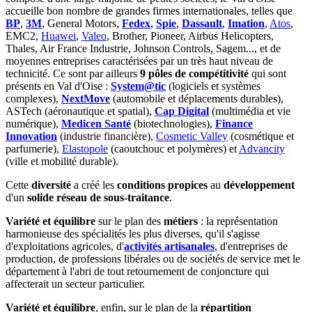
accueille bon nombre de grandes firmes internationales, telles que
BP
,
3M
, General Motors,
Fedex
,
Spie
,
Dassault
,
Imation
,
Atos
,
EMC2,
Huawei
,
Valeo
, Brother, Pioneer, Airbus Helicopters,
Thales, Air France Industrie, Johnson Controls, Sagem..., et de
moyennes entreprises caractérisées par un très haut niveau de
technicité. Ce sont par ailleurs
9 pôles de compétitivité
qui sont
présents en Val d'Oise :
System@tic
(logiciels et systèmes
complexes),
NextMove
(automobile et déplacements durables),
ASTech (aéronautique et spatial),
Cap Digital
(multimédia et vie
numérique),
Medicen Santé
(biotechnologies),
Finance
Innovation
(industrie financière),
Cosmetic Valley
(cosmétique et
parfumerie),
Elastopole
(caoutchouc et polymères) et
Advancity
(ville et mobilité durable).
Cette
diversité
a créé les
conditions propices
au
développement
d'un
solide réseau de sous-traitance
.
Variété et équilibre
sur le plan des
métiers
: la représentation
harmonieuse des spécialités les plus diverses, qu'il s'agisse
d'exploitations agricoles, d'
activités artisanales
, d'entreprises de
production, de professions libérales ou de sociétés de service met le
département à l'abri de tout retournement de conjoncture qui
affecterait un secteur particulier.
Variété et équilibre
, enfin, sur le plan de la
répartition