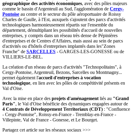
géographique des activités économiques
, avec des pôles majeurs
comme le bassin d'Argenteuil au Sud, l'agglomération de
Cergy-
Pontoise
au centre et le secteur du pôle aéroportuaire de Roissy
Charles de Gaulle, à l'Est, auxquels s'ajoutent des parcs d'activités
technologiques harmonieusement répartis sur l'ensemble du
département, démultipliant les possibilités d'accueil de nouvelles
entreprises, y compris dans un réseau très dense de Pépinières
d'entreprises et de Centres d'Affaires, mais aussi au sein de parcs
d'activités ou d'hôtels d'entreprises implantés dans les"Zones
Franche" de
SARCELLES
- GARGES-LES-GONESSE ou de
VILLIERS-LE-BEL.
La création d'un réseau de parcs d'activités "Technopolitains", à
Cergy-Pontoise, Argenteuil, Bezons, Sarcelles ou Montmagny...
permet également l'
accueil d'entreprises à vocation
technologique
, en lien avec les pôles de compétitivité présents en
Val d'Oise.
Avec la mise en place des
projets d'aménagement
liés au
"Grand
Paris"
, le Val d'Oise bénéficie des dynamiques engagées autour de
4 Contrats de Développement Territoriaux (CDT)
: "Confluence
- Cergy-Pontoise", Roissy-en-France - Tremblay-en-France -
Villepinte, Val de France - Gonesse, et Le Bourget.
Partagez cet article sur les réseaux sociaux >>>