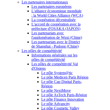
Les partenaires internationaux
Les partenaires européens
L'alliance économique mondiale
: la World Cities Alliance (WCA)
La coopération décentralisée
L'accord de coopération avec la
préfecture d'OSAKA (JAPON)
Les partenariats avec
l'agglomération de Wuxi (Chine)
Les partenariats avec le District
de Shanghai - Pudong (Chine)
Les pôles de compétitivité
Informations générales sur les
pôles de compétitivité
Les pôles de compétitivité Val
d'Oisiens
Le pôle System@tic
Le pôle Medicen Paris Région
Le pôle Cap Digital Paris-
Région
Le pôle NextMove
Le pôle AsTech Paris-Région
Le pôle Finance Innovation
Le pôle Advancity
Le pôle Cosmetic Valley