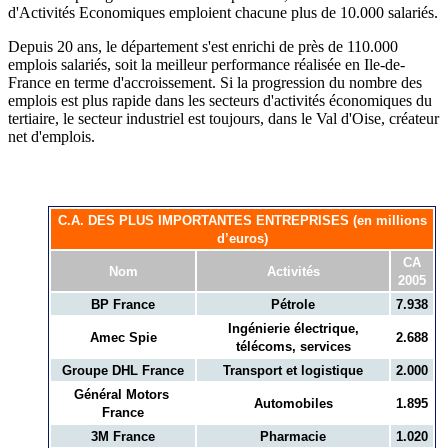
d'Activités Economiques emploient chacune plus de 10.000 salariés.
Depuis 20 ans, le département s'est enrichi de près de 110.000
emplois salariés, soit la meilleur performance réalisée en Ile-de-
France en terme d'accroissement. Si la progression du nombre des
emplois est plus rapide dans les secteurs d'activités économiques du
tertiaire, le secteur industriel est toujours, dans le Val d'Oise, créateur
net d'emplois.
C.A. DES PLUS IMPORTANTES ENTREPRISES (en millions
d’euros)
CA
Nom
Activités
2005
BP France
Pétrole
7.938
Ingénierie électrique,
Amec Spie
2.688
télécoms, services
Groupe DHL France
Transport et logistique
2.000
Général Motors
Automobiles
1.895
France
3M France
Pharmacie
1.020