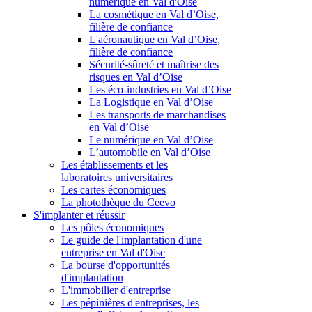
numérique en Val d'Oise
La cosmétique en Val d’Oise,
filière de confiance
L'aéronautique en Val d’Oise,
filière de confiance
Sécurité-sûreté et maîtrise des
risques en Val d’Oise
Les éco-industries en Val d’Oise
La Logistique en Val d’Oise
Les transports de marchandises
en Val d’Oise
Le numérique en Val d’Oise
L’automobile en Val d’Oise
Les établissements et les
laboratoires universitaires
Les cartes économiques
La photothèque du Ceevo
S'implanter et réussir
Les pôles économiques
Le guide de l'implantation d'une
entreprise en Val d'Oise
La bourse d'opportunités
d'implantation
L'immobilier d'entreprise
Les pépinières d'entreprises, les