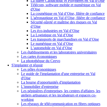
La filière Caoutchouc et Polymères en Val d'Oise
Télécom, software mobile et numérique en Val
d'Oise
La cosmétique en Val d’Oise, filière de confiance
L'aéronautique en Val d’Oise, filière de confiance
Sécurité-sûreté et maîtrise des risques en Val
d’Oise
Les éco-industries en Val d’Oise
La Logistique en Val d’Oise
Les transports de marchandises en Val d’Oise
Le numérique en Val d’Oise
L’automobile en Val d’Oise
Les établissements et les laboratoires universitaires
Les cartes économiques
La photothèque du Ceevo
S'implanter et réussir
Les pôles économiques
Le guide de l'implantation d'une entreprise en Val
d'Oise
La bourse d'opportunités d'implantation
L'immobilier d'entreprise
Les pépinières d'entreprises, les centres d'affaires, les
ateliers artisanaux et les incubateurs et espaces co-
working
Les réseaux de télécommunication en fibres optiques