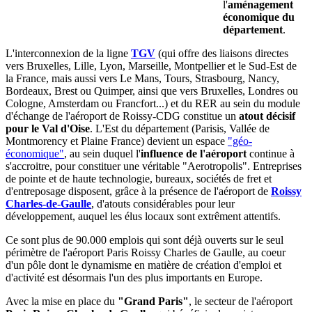
l'
aménagement
économique du
département
.
L'interconnexion de la ligne
TGV
(qui offre des liaisons directes
vers Bruxelles, Lille, Lyon, Marseille, Montpellier et le Sud-Est de
la France, mais aussi vers Le Mans, Tours, Strasbourg, Nancy,
Bordeaux, Brest ou Quimper, ainsi que vers Bruxelles, Londres ou
Cologne, Amsterdam ou Francfort...) et du RER au sein du module
d'échange de l'aéroport de Roissy-CDG constitue un
atout décisif
pour le Val d'Oise
. L'Est du département (Parisis, Vallée de
Montmorency et Plaine France) devient un espace
"géo-
économique"
, au sein duquel l'
influence de l'aéroport
continue à
s'accroitre, pour constituer une véritable "Aerotropolis". Entreprises
de pointe et de haute technologie, bureaux, sociétés de fret et
d'entreposage disposent, grâce à la présence de l'aéroport de
Roissy
Charles-de-Gaulle
, d'atouts considérables pour leur
développement, auquel les élus locaux sont extrêment attentifs.
Ce sont plus de 90.000 emplois qui sont déjà ouverts sur le seul
périmètre de l'aéroport Paris Roissy Charles de Gaulle, au coeur
d'un pôle dont le dynamisme en matière de création d'emploi et
d'activité est désormais l'un des plus importants en Europe.
Avec la mise en place du
"Grand Paris"
, le secteur de l'aéroport