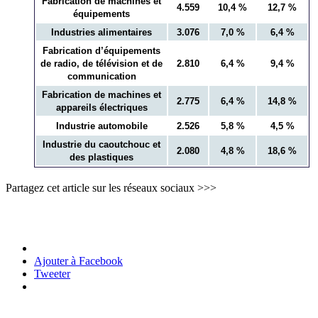
Fabrication de machines et
4.559
10,4 %
12,7 %
équipements
Industries alimentaires
3.076
7,0 %
6,4 %
Fabrication d’équipements
de radio, de télévision et de
2.810
6,4 %
9,4 %
communication
Fabrication de machines et
2.775
6,4 %
14,8 %
appareils électriques
Industrie automobile
2.526
5,8 %
4,5 %
Industrie du caoutchouc et
2.080
4,8 %
18,6 %
des plastiques
Partagez cet article sur les réseaux sociaux >>>
Ajouter à Facebook
Tweeter