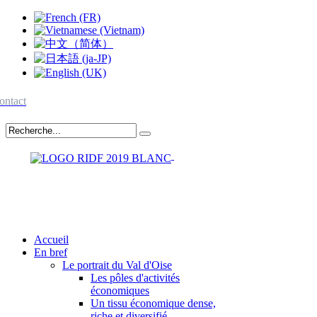
ontact
Accueil
En bref
Le portrait du Val d'Oise
Les pôles d'activités
économiques
Un tissu économique dense,
riche et diversifié