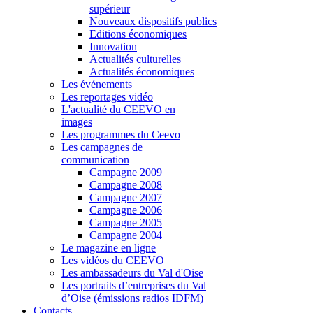
supérieur
Nouveaux dispositifs publics
Editions économiques
Innovation
Actualités culturelles
Actualités économiques
Les événements
Les reportages vidéo
L'actualité du CEEVO en
images
Les programmes du Ceevo
Les campagnes de
communication
Campagne 2009
Campagne 2008
Campagne 2007
Campagne 2006
Campagne 2005
Campagne 2004
Le magazine en ligne
Les vidéos du CEEVO
Les ambassadeurs du Val d'Oise
Les portraits d’entreprises du Val
d’Oise (émissions radios IDFM)
Contacts