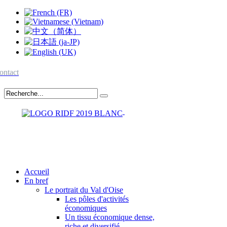
ontact
Accueil
En bref
Le portrait du Val d'Oise
Les pôles d'activités
économiques
Un tissu économique dense,
riche et diversifié