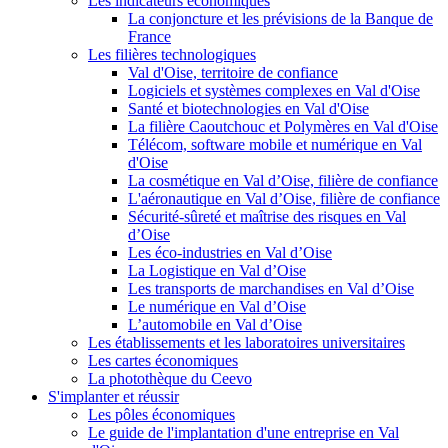
Les indicateurs économiques
La conjoncture et les prévisions de la Banque de
France
Les filières technologiques
Val d'Oise, territoire de confiance
Logiciels et systèmes complexes en Val d'Oise
Santé et biotechnologies en Val d'Oise
La filière Caoutchouc et Polymères en Val d'Oise
Télécom, software mobile et numérique en Val
d'Oise
La cosmétique en Val d’Oise, filière de confiance
L'aéronautique en Val d’Oise, filière de confiance
Sécurité-sûreté et maîtrise des risques en Val
d’Oise
Les éco-industries en Val d’Oise
La Logistique en Val d’Oise
Les transports de marchandises en Val d’Oise
Le numérique en Val d’Oise
L’automobile en Val d’Oise
Les établissements et les laboratoires universitaires
Les cartes économiques
La photothèque du Ceevo
S'implanter et réussir
Les pôles économiques
Le guide de l'implantation d'une entreprise en Val