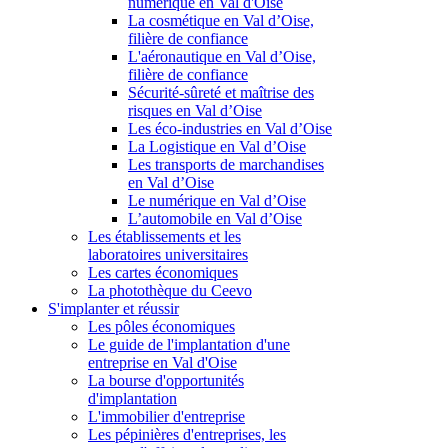
numérique en Val d'Oise
La cosmétique en Val d’Oise,
filière de confiance
L'aéronautique en Val d’Oise,
filière de confiance
Sécurité-sûreté et maîtrise des
risques en Val d’Oise
Les éco-industries en Val d’Oise
La Logistique en Val d’Oise
Les transports de marchandises
en Val d’Oise
Le numérique en Val d’Oise
L’automobile en Val d’Oise
Les établissements et les
laboratoires universitaires
Les cartes économiques
La photothèque du Ceevo
S'implanter et réussir
Les pôles économiques
Le guide de l'implantation d'une
entreprise en Val d'Oise
La bourse d'opportunités
d'implantation
L'immobilier d'entreprise
Les pépinières d'entreprises, les