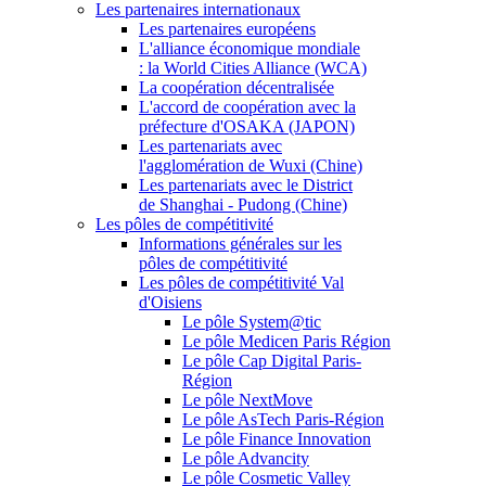
Les partenaires internationaux
Les partenaires européens
L'alliance économique mondiale
: la World Cities Alliance (WCA)
La coopération décentralisée
L'accord de coopération avec la
préfecture d'OSAKA (JAPON)
Les partenariats avec
l'agglomération de Wuxi (Chine)
Les partenariats avec le District
de Shanghai - Pudong (Chine)
Les pôles de compétitivité
Informations générales sur les
pôles de compétitivité
Les pôles de compétitivité Val
d'Oisiens
Le pôle System@tic
Le pôle Medicen Paris Région
Le pôle Cap Digital Paris-
Région
Le pôle NextMove
Le pôle AsTech Paris-Région
Le pôle Finance Innovation
Le pôle Advancity
Le pôle Cosmetic Valley