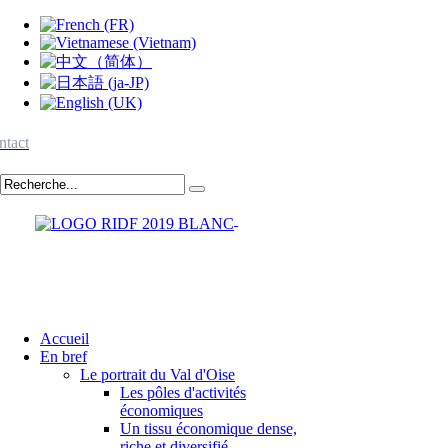
ntact
Accueil
En bref
Le portrait du Val d'Oise
Les pôles d'activités
économiques
Un tissu économique dense,
riche et diversifié