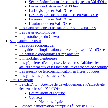
Sécurité-sûreté et maîtrise des risques en Val d’Oise
Les éco-industries en Val d’Oise
La Logistique en Val d’Oise
Les transports de marchandises en Val d’Oise
Le numérique en Val d’Oise
L’automobile en Val d’Oise
Les établissements et les laboratoires universitaires
Les cartes économiques
La photothèque du Ceevo
S'implanter et réussir
Les pôles économiques
Le guide de l'implantation d'une entreprise en Val d'Oise
La bourse d'opportunités d'implantation
L'immobilier d'entreprise
Les pépinières d'entreprises, les centres d'affaires, les
ateliers artisanaux et les incubateurs et espaces co-working
Les réseaux de télécommunication en fibres optiques
Les plans des parcs d'activités
Outils et appuis
Le CEEVO, l'Agence de développement et d'attractivité
des territoires du Val d'Oise
Les missions et l'équipe
Contacts
Mentions légales
L'espace d'information entreprises à Roissy CDG