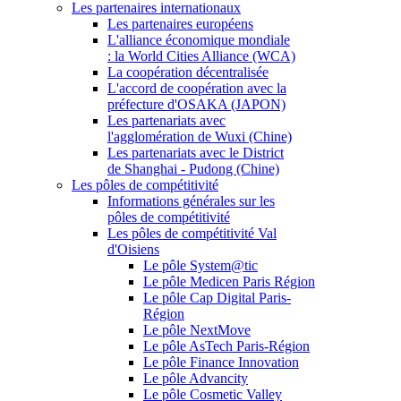
Les partenaires internationaux
Les partenaires européens
L'alliance économique mondiale
: la World Cities Alliance (WCA)
La coopération décentralisée
L'accord de coopération avec la
préfecture d'OSAKA (JAPON)
Les partenariats avec
l'agglomération de Wuxi (Chine)
Les partenariats avec le District
de Shanghai - Pudong (Chine)
Les pôles de compétitivité
Informations générales sur les
pôles de compétitivité
Les pôles de compétitivité Val
d'Oisiens
Le pôle System@tic
Le pôle Medicen Paris Région
Le pôle Cap Digital Paris-
Région
Le pôle NextMove
Le pôle AsTech Paris-Région
Le pôle Finance Innovation
Le pôle Advancity
Le pôle Cosmetic Valley