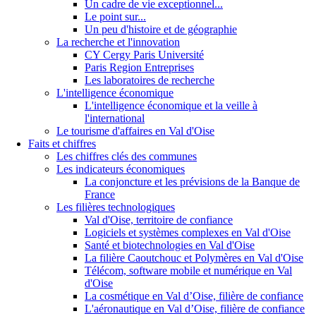
Un cadre de vie exceptionnel...
Le point sur...
Un peu d'histoire et de géographie
La recherche et l'innovation
CY Cergy Paris Université
Paris Region Entreprises
Les laboratoires de recherche
L'intelligence économique
L'intelligence économique et la veille à
l'international
Le tourisme d'affaires en Val d'Oise
Faits et chiffres
Les chiffres clés des communes
Les indicateurs économiques
La conjoncture et les prévisions de la Banque de
France
Les filières technologiques
Val d'Oise, territoire de confiance
Logiciels et systèmes complexes en Val d'Oise
Santé et biotechnologies en Val d'Oise
La filière Caoutchouc et Polymères en Val d'Oise
Télécom, software mobile et numérique en Val
d'Oise
La cosmétique en Val d’Oise, filière de confiance
L'aéronautique en Val d’Oise, filière de confiance