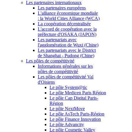
Les partenaires internationaux
Les partenaires européens
L'alliance économique mondiale
: la World Cities Alliance (WCA)
La coopération décentralisée
L'accord de coopération avec la
préfecture d'OSAKA (JAPON)
Les partenariats avec
l'agglomération de Wuxi (Chine)
Les partenariats avec le District
de Shanghai - Pudong (Chine)
Les pôles de compétitivité
Informations générales sur les
pôles de compétitivité
Les pôles de compétitivité Val
d'Oisiens
Le pôle System@tic
Le pôle Medicen Paris Région
Le pôle Cap Digital Paris-
Région
Le pôle NextMove
Le pôle AsTech Paris-Région
Le pôle Finance Innovation
Le pôle Advancity
Le pôle Cosmetic Valley