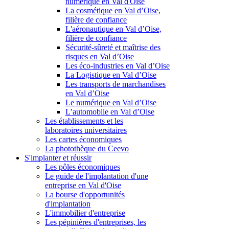
numérique en Val d'Oise
La cosmétique en Val d’Oise,
filière de confiance
L'aéronautique en Val d’Oise,
filière de confiance
Sécurité-sûreté et maîtrise des
risques en Val d’Oise
Les éco-industries en Val d’Oise
La Logistique en Val d’Oise
Les transports de marchandises
en Val d’Oise
Le numérique en Val d’Oise
L’automobile en Val d’Oise
Les établissements et les
laboratoires universitaires
Les cartes économiques
La photothèque du Ceevo
S'implanter et réussir
Les pôles économiques
Le guide de l'implantation d'une
entreprise en Val d'Oise
La bourse d'opportunités
d'implantation
L'immobilier d'entreprise
Les pépinières d'entreprises, les