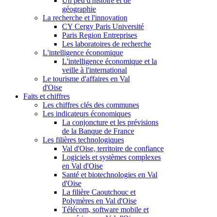
Un peu d'histoire et de
géographie
La recherche et l'innovation
CY Cergy Paris Université
Paris Region Entreprises
Les laboratoires de recherche
L'intelligence économique
L'intelligence économique et la
veille à l'international
Le tourisme d'affaires en Val
d'Oise
Faits et chiffres
Les chiffres clés des communes
Les indicateurs économiques
La conjoncture et les prévisions
de la Banque de France
Les filières technologiques
Val d'Oise, territoire de confiance
Logiciels et systèmes complexes
en Val d'Oise
Santé et biotechnologies en Val
d'Oise
La filière Caoutchouc et
Polymères en Val d'Oise
Télécom, software mobile et