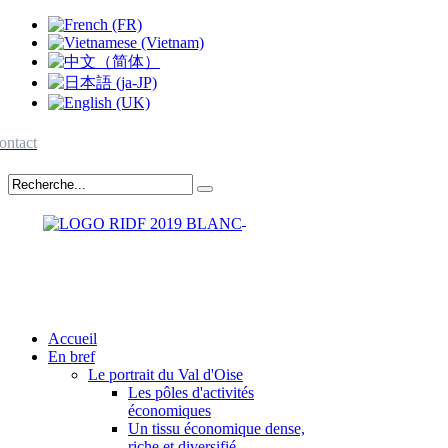
ontact
Accueil
En bref
Le portrait du Val d'Oise
Les pôles d'activités
économiques
Un tissu économique dense,
riche et diversifié