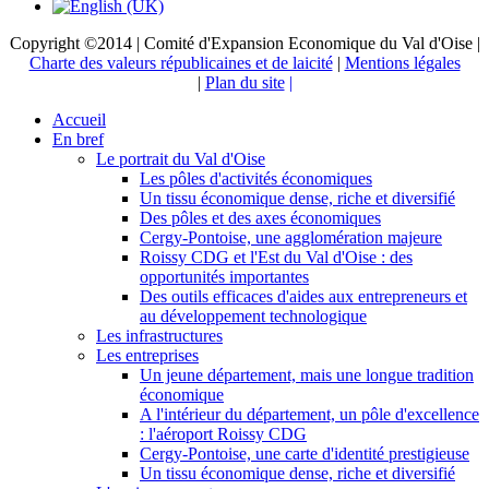
Copyright ©2014 | Comité d'Expansion Economique du Val d'Oise |
Charte des valeurs républicaines et de laicité
|
Mentions légales
|
Plan du site
|
Accueil
En bref
Le portrait du Val d'Oise
Les pôles d'activités économiques
Un tissu économique dense, riche et diversifié
Des pôles et des axes économiques
Cergy-Pontoise, une agglomération majeure
Roissy CDG et l'Est du Val d'Oise : des
opportunités importantes
Des outils efficaces d'aides aux entrepreneurs et
au développement technologique
Les infrastructures
Les entreprises
Un jeune département, mais une longue tradition
économique
A l'intérieur du département, un pôle d'excellence
: l'aéroport Roissy CDG
Cergy-Pontoise, une carte d'identité prestigieuse
Un tissu économique dense, riche et diversifié