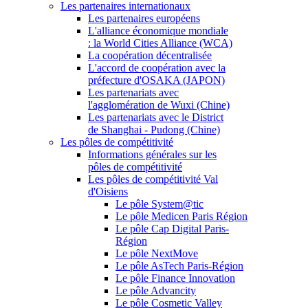
Les partenaires internationaux
Les partenaires européens
L'alliance économique mondiale
: la World Cities Alliance (WCA)
La coopération décentralisée
L'accord de coopération avec la
préfecture d'OSAKA (JAPON)
Les partenariats avec
l'agglomération de Wuxi (Chine)
Les partenariats avec le District
de Shanghai - Pudong (Chine)
Les pôles de compétitivité
Informations générales sur les
pôles de compétitivité
Les pôles de compétitivité Val
d'Oisiens
Le pôle System@tic
Le pôle Medicen Paris Région
Le pôle Cap Digital Paris-
Région
Le pôle NextMove
Le pôle AsTech Paris-Région
Le pôle Finance Innovation
Le pôle Advancity
Le pôle Cosmetic Valley