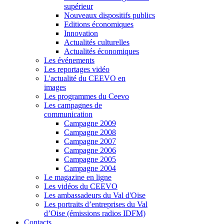
supérieur
Nouveaux dispositifs publics
Editions économiques
Innovation
Actualités culturelles
Actualités économiques
Les événements
Les reportages vidéo
L'actualité du CEEVO en
images
Les programmes du Ceevo
Les campagnes de
communication
Campagne 2009
Campagne 2008
Campagne 2007
Campagne 2006
Campagne 2005
Campagne 2004
Le magazine en ligne
Les vidéos du CEEVO
Les ambassadeurs du Val d'Oise
Les portraits d’entreprises du Val
d’Oise (émissions radios IDFM)
Contacts