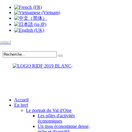
ontact
Accueil
En bref
Le portrait du Val d'Oise
Les pôles d'activités
économiques
Un tissu économique dense,
riche et diversifié