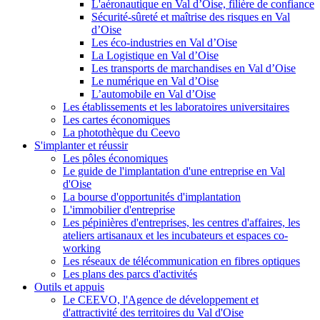
L'aéronautique en Val d’Oise, filière de confiance
Sécurité-sûreté et maîtrise des risques en Val
d’Oise
Les éco-industries en Val d’Oise
La Logistique en Val d’Oise
Les transports de marchandises en Val d’Oise
Le numérique en Val d’Oise
L’automobile en Val d’Oise
Les établissements et les laboratoires universitaires
Les cartes économiques
La photothèque du Ceevo
S'implanter et réussir
Les pôles économiques
Le guide de l'implantation d'une entreprise en Val
d'Oise
La bourse d'opportunités d'implantation
L'immobilier d'entreprise
Les pépinières d'entreprises, les centres d'affaires, les
ateliers artisanaux et les incubateurs et espaces co-
working
Les réseaux de télécommunication en fibres optiques
Les plans des parcs d'activités
Outils et appuis
Le CEEVO, l'Agence de développement et
d'attractivité des territoires du Val d'Oise