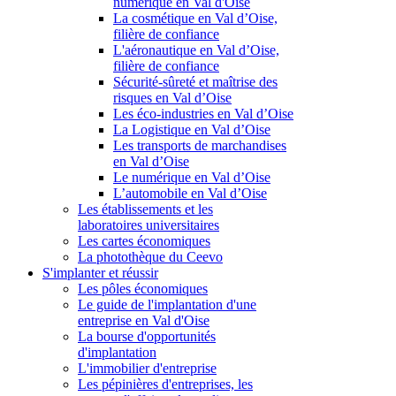
numérique en Val d'Oise
La cosmétique en Val d’Oise,
filière de confiance
L'aéronautique en Val d’Oise,
filière de confiance
Sécurité-sûreté et maîtrise des
risques en Val d’Oise
Les éco-industries en Val d’Oise
La Logistique en Val d’Oise
Les transports de marchandises
en Val d’Oise
Le numérique en Val d’Oise
L’automobile en Val d’Oise
Les établissements et les
laboratoires universitaires
Les cartes économiques
La photothèque du Ceevo
S'implanter et réussir
Les pôles économiques
Le guide de l'implantation d'une
entreprise en Val d'Oise
La bourse d'opportunités
d'implantation
L'immobilier d'entreprise
Les pépinières d'entreprises, les