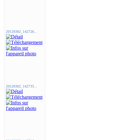
20120302_142726...
20120302_142735...