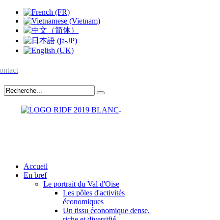
ontact
Accueil
En bref
Le portrait du Val d'Oise
Les pôles d'activités
économiques
Un tissu économique dense,
riche et diversifié