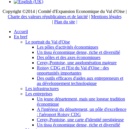
Copyright ©2014 | Comité d'Expansion Economique du Val d'Oise |
Charte des valeurs républicaines et de laicité
|
Mentions légales
|
Plan du site
|
Accueil
En bref
Le portrait du Val d'Oise
Les pôles d'activités économiques
Un tissu économique dense, riche et diversifié
Des pôles et des axes économiques
Cergy-Pontoise, une agglomération majeure
Roissy CDG et l'Est du Val d'Oise : des
opportunités importantes
Des outils efficaces d'aides aux entrepreneurs et
au développement technologique
Les infrastructures
Les entreprises
Un jeune département, mais une longue tradition
économique
A l'intérieur du département, un pôle d'excellence
: l'aéroport Roissy CDG
Cergy-Pontoise, une carte d'identité prestigieuse
Un tissu économique dense, riche et diversifié