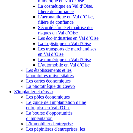
numérique en Val d'Oise
La cosmétique en Val d’Oise,
filière de confiance
L'aéronautique en Val d’Oise,
filière de confiance
Sécurité-sûreté et maîtrise des
risques en Val d’Oise
Les éco-industries en Val d’Oise
La Logistique en Val d’Oise
Les transports de marchandises
en Val d’Oise
Le numérique en Val d’Oise
L’automobile en Val d’Oise
Les établissements et les
laboratoires universitaires
Les cartes économiques
La photothèque du Ceevo
S'implanter et réussir
Les pôles économiques
Le guide de l'implantation d'une
entreprise en Val d'Oise
La bourse d'opportunités
d'implantation
L'immobilier d'entreprise
Les pépinières d'entreprises, les