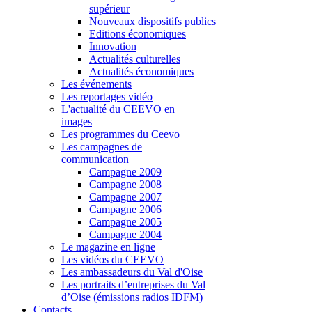
supérieur
Nouveaux dispositifs publics
Editions économiques
Innovation
Actualités culturelles
Actualités économiques
Les événements
Les reportages vidéo
L'actualité du CEEVO en
images
Les programmes du Ceevo
Les campagnes de
communication
Campagne 2009
Campagne 2008
Campagne 2007
Campagne 2006
Campagne 2005
Campagne 2004
Le magazine en ligne
Les vidéos du CEEVO
Les ambassadeurs du Val d'Oise
Les portraits d’entreprises du Val
d’Oise (émissions radios IDFM)
Contacts