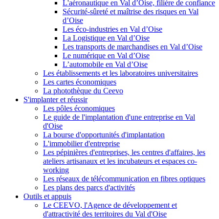
L'aéronautique en Val d’Oise, filière de confiance
Sécurité-sûreté et maîtrise des risques en Val
d’Oise
Les éco-industries en Val d’Oise
La Logistique en Val d’Oise
Les transports de marchandises en Val d’Oise
Le numérique en Val d’Oise
L’automobile en Val d’Oise
Les établissements et les laboratoires universitaires
Les cartes économiques
La photothèque du Ceevo
S'implanter et réussir
Les pôles économiques
Le guide de l'implantation d'une entreprise en Val
d'Oise
La bourse d'opportunités d'implantation
L'immobilier d'entreprise
Les pépinières d'entreprises, les centres d'affaires, les
ateliers artisanaux et les incubateurs et espaces co-
working
Les réseaux de télécommunication en fibres optiques
Les plans des parcs d'activités
Outils et appuis
Le CEEVO, l'Agence de développement et
d'attractivité des territoires du Val d'Oise