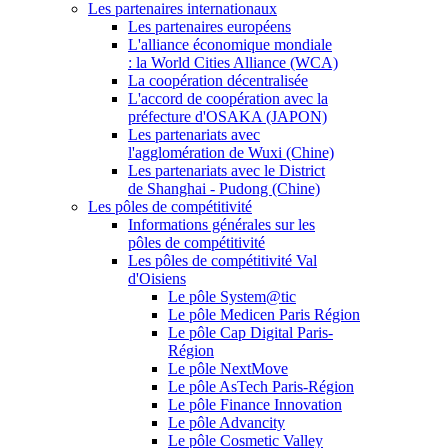
Les partenaires internationaux
Les partenaires européens
L'alliance économique mondiale
: la World Cities Alliance (WCA)
La coopération décentralisée
L'accord de coopération avec la
préfecture d'OSAKA (JAPON)
Les partenariats avec
l'agglomération de Wuxi (Chine)
Les partenariats avec le District
de Shanghai - Pudong (Chine)
Les pôles de compétitivité
Informations générales sur les
pôles de compétitivité
Les pôles de compétitivité Val
d'Oisiens
Le pôle System@tic
Le pôle Medicen Paris Région
Le pôle Cap Digital Paris-
Région
Le pôle NextMove
Le pôle AsTech Paris-Région
Le pôle Finance Innovation
Le pôle Advancity
Le pôle Cosmetic Valley