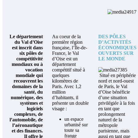
Le département
Au coeur de la
DES PÔLES
du Val d’Oise
première région
D’ACTIVITÉS
est inscrit dans
française, l’Île-de-
ÉCONOMIQUES
six pôles de
France, le Val
OUVERTS SUR
compétitivité
d’Oise est un
LE MONDE
mondiaux ou à
département
vocation
compétitif situé à
mondiale qui
quelques
Situé en périphérie
recouvrent les
kilomètres de
nord et nord-ouest
domaines de la
Paris. Avec 1,2
de Paris, le Val
santé, du
million
d’Oise bénéficie
numérique, des
d’habitants, il
d’une situation
systèmes et
présente un double
privilégiée à la fois
logiciels
visage :
en tant que
complexes, de
prolongement
un espace
l’automobile, de
naturel de la
urbanisé sur
l’aéronautique
métropole
toute sa
et des finances.
parisienne, mais
frange
Il offre le
aussi en tant que