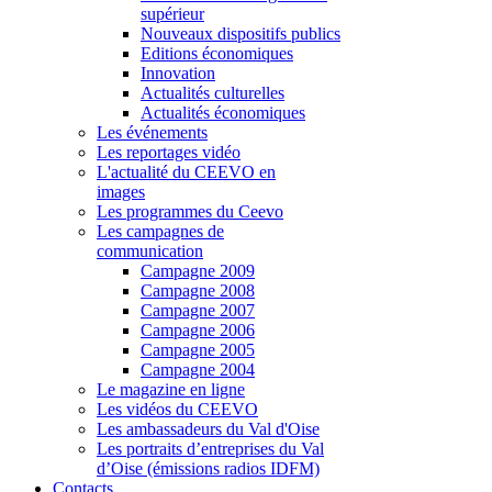
supérieur
Nouveaux dispositifs publics
Editions économiques
Innovation
Actualités culturelles
Actualités économiques
Les événements
Les reportages vidéo
L'actualité du CEEVO en
images
Les programmes du Ceevo
Les campagnes de
communication
Campagne 2009
Campagne 2008
Campagne 2007
Campagne 2006
Campagne 2005
Campagne 2004
Le magazine en ligne
Les vidéos du CEEVO
Les ambassadeurs du Val d'Oise
Les portraits d’entreprises du Val
d’Oise (émissions radios IDFM)
Contacts