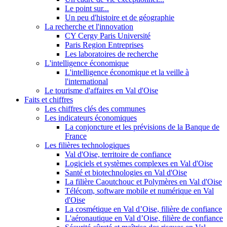
Le point sur...
Un peu d'histoire et de géographie
La recherche et l'innovation
CY Cergy Paris Université
Paris Region Entreprises
Les laboratoires de recherche
L'intelligence économique
L'intelligence économique et la veille à
l'international
Le tourisme d'affaires en Val d'Oise
Faits et chiffres
Les chiffres clés des communes
Les indicateurs économiques
La conjoncture et les prévisions de la Banque de
France
Les filières technologiques
Val d'Oise, territoire de confiance
Logiciels et systèmes complexes en Val d'Oise
Santé et biotechnologies en Val d'Oise
La filière Caoutchouc et Polymères en Val d'Oise
Télécom, software mobile et numérique en Val
d'Oise
La cosmétique en Val d’Oise, filière de confiance
L'aéronautique en Val d’Oise, filière de confiance