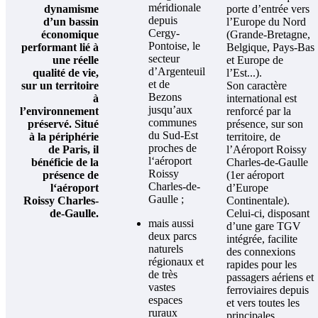
méridionale
dynamisme
porte d’entrée vers
depuis
d’un bassin
l’Europe du Nord
Cergy-
économique
(Grande-Bretagne,
Pontoise, le
performant lié à
Belgique, Pays-Bas
secteur
une réelle
et Europe de
d’Argenteuil
qualité de vie,
l’Est...).
et de
sur un territoire
Son caractère
Bezons
à
international est
jusqu’aux
l’environnement
renforcé par la
communes
préservé. Situé
présence, sur son
du Sud-Est
à la périphérie
territoire, de
proches de
de Paris, il
l’Aéroport Roissy
l‘aéroport
bénéficie de la
Charles-de-Gaulle
Roissy
présence de
(1er aéroport
Charles-de-
l‘aéroport
d’Europe
Gaulle ;
Roissy Charles-
Continentale).
de-Gaulle.
Celui-ci, disposant
mais aussi
d’une gare TGV
deux parcs
intégrée, facilite
naturels
des connexions
régionaux et
rapides pour les
de très
passagers aériens et
vastes
ferroviaires depuis
espaces
et vers toutes les
ruraux
principales