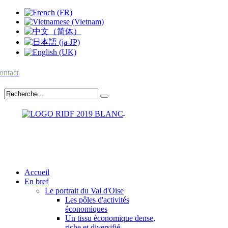
ontact
Accueil
En bref
Le portrait du Val d'Oise
Les pôles d'activités
économiques
Un tissu économique dense,
riche et diversifié