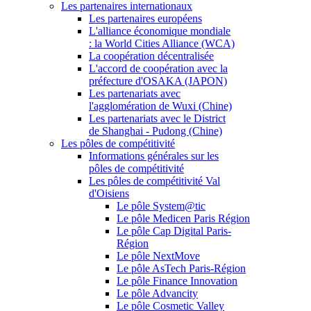
Les partenaires internationaux
Les partenaires européens
L'alliance économique mondiale
: la World Cities Alliance (WCA)
La coopération décentralisée
L'accord de coopération avec la
préfecture d'OSAKA (JAPON)
Les partenariats avec
l'agglomération de Wuxi (Chine)
Les partenariats avec le District
de Shanghai - Pudong (Chine)
Les pôles de compétitivité
Informations générales sur les
pôles de compétitivité
Les pôles de compétitivité Val
d'Oisiens
Le pôle System@tic
Le pôle Medicen Paris Région
Le pôle Cap Digital Paris-
Région
Le pôle NextMove
Le pôle AsTech Paris-Région
Le pôle Finance Innovation
Le pôle Advancity
Le pôle Cosmetic Valley