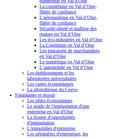
numérique en Val d'Oise
La cosmétique en Val d’Oise,
filière de confiance
L'aéronautique en Val d’Oise,
filière de confiance
Sécurité-sûreté et maîtrise des
risques en Val d’Oise
Les éco-industries en Val d’Oise
La Logistique en Val d’Oise
Les transports de marchandises
en Val d’Oise
Le numérique en Val d’Oise
L’automobile en Val d’Oise
Les établissements et les
laboratoires universitaires
Les cartes économiques
La photothèque du Ceevo
S'implanter et réussir
Les pôles économiques
Le guide de l'implantation d'une
entreprise en Val d'Oise
La bourse d'opportunités
d'implantation
L'immobilier d'entreprise
Les pépinières d'entreprises, les