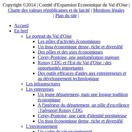
Copyright ©2014 | Comité d'Expansion Economique du Val d'Oise |
Charte des valeurs républicaines et de laicité
|
Mentions légales
|
Plan du site
|
Accueil
En bref
Le portrait du Val d'Oise
Les pôles d'activités économiques
Un tissu économique dense, riche et diversifié
Des pôles et des axes économiques
Cergy-Pontoise, une agglomération majeure
Roissy CDG et l'Est du Val d'Oise : des
opportunités importantes
Des outils efficaces d'aides aux entrepreneurs et
au développement technologique
Les infrastructures
Les entreprises
Un jeune département, mais une longue tradition
économique
A l'intérieur du département, un pôle d'excellence
: l'aéroport Roissy CDG
Cergy-Pontoise, une carte d'identité prestigieuse
Un tissu économique dense, riche et diversifié
L'environnement
Un cadre de vie exceptionnel...