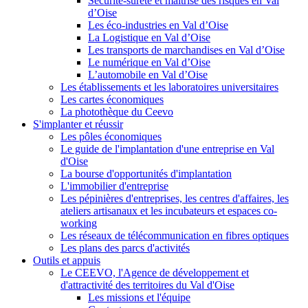
Sécurité-sûreté et maîtrise des risques en Val
d’Oise
Les éco-industries en Val d’Oise
La Logistique en Val d’Oise
Les transports de marchandises en Val d’Oise
Le numérique en Val d’Oise
L’automobile en Val d’Oise
Les établissements et les laboratoires universitaires
Les cartes économiques
La photothèque du Ceevo
S'implanter et réussir
Les pôles économiques
Le guide de l'implantation d'une entreprise en Val
d'Oise
La bourse d'opportunités d'implantation
L'immobilier d'entreprise
Les pépinières d'entreprises, les centres d'affaires, les
ateliers artisanaux et les incubateurs et espaces co-
working
Les réseaux de télécommunication en fibres optiques
Les plans des parcs d'activités
Outils et appuis
Le CEEVO, l'Agence de développement et
d'attractivité des territoires du Val d'Oise
Les missions et l'équipe