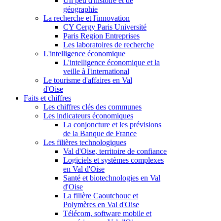
Un peu d'histoire et de
géographie
La recherche et l'innovation
CY Cergy Paris Université
Paris Region Entreprises
Les laboratoires de recherche
L'intelligence économique
L'intelligence économique et la
veille à l'international
Le tourisme d'affaires en Val
d'Oise
Faits et chiffres
Les chiffres clés des communes
Les indicateurs économiques
La conjoncture et les prévisions
de la Banque de France
Les filières technologiques
Val d'Oise, territoire de confiance
Logiciels et systèmes complexes
en Val d'Oise
Santé et biotechnologies en Val
d'Oise
La filière Caoutchouc et
Polymères en Val d'Oise
Télécom, software mobile et