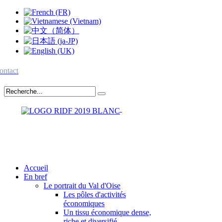
ontact
Accueil
En bref
Le portrait du Val d'Oise
Les pôles d'activités
économiques
Un tissu économique dense,
riche et diversifié