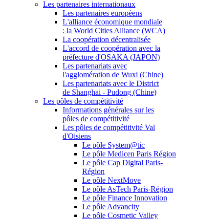
Les partenaires internationaux
Les partenaires européens
L'alliance économique mondiale
: la World Cities Alliance (WCA)
La coopération décentralisée
L'accord de coopération avec la
préfecture d'OSAKA (JAPON)
Les partenariats avec
l'agglomération de Wuxi (Chine)
Les partenariats avec le District
de Shanghai - Pudong (Chine)
Les pôles de compétitivité
Informations générales sur les
pôles de compétitivité
Les pôles de compétitivité Val
d'Oisiens
Le pôle System@tic
Le pôle Medicen Paris Région
Le pôle Cap Digital Paris-
Région
Le pôle NextMove
Le pôle AsTech Paris-Région
Le pôle Finance Innovation
Le pôle Advancity
Le pôle Cosmetic Valley