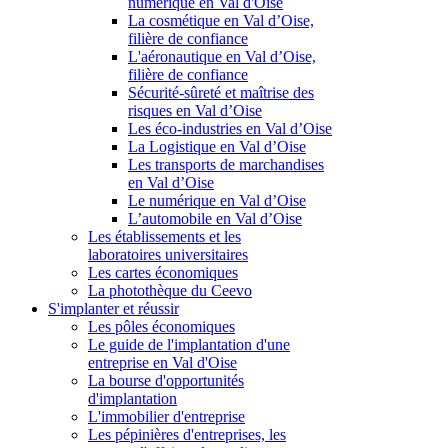
numérique en Val d'Oise
La cosmétique en Val d’Oise,
filière de confiance
L'aéronautique en Val d’Oise,
filière de confiance
Sécurité-sûreté et maîtrise des
risques en Val d’Oise
Les éco-industries en Val d’Oise
La Logistique en Val d’Oise
Les transports de marchandises
en Val d’Oise
Le numérique en Val d’Oise
L’automobile en Val d’Oise
Les établissements et les
laboratoires universitaires
Les cartes économiques
La photothèque du Ceevo
S'implanter et réussir
Les pôles économiques
Le guide de l'implantation d'une
entreprise en Val d'Oise
La bourse d'opportunités
d'implantation
L'immobilier d'entreprise
Les pépinières d'entreprises, les