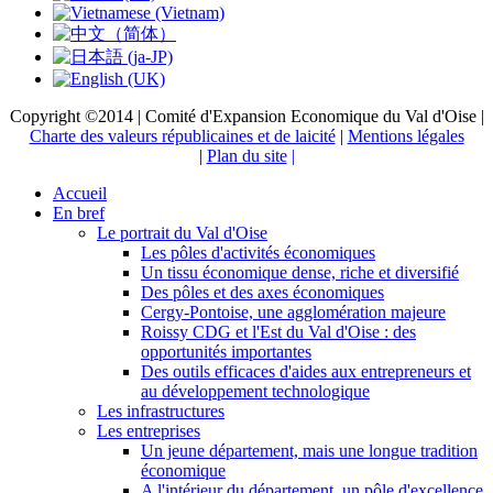
Copyright ©2014 | Comité d'Expansion Economique du Val d'Oise |
Charte des valeurs républicaines et de laicité
|
Mentions légales
|
Plan du site
|
Accueil
En bref
Le portrait du Val d'Oise
Les pôles d'activités économiques
Un tissu économique dense, riche et diversifié
Des pôles et des axes économiques
Cergy-Pontoise, une agglomération majeure
Roissy CDG et l'Est du Val d'Oise : des
opportunités importantes
Des outils efficaces d'aides aux entrepreneurs et
au développement technologique
Les infrastructures
Les entreprises
Un jeune département, mais une longue tradition
économique
A l'intérieur du département, un pôle d'excellence