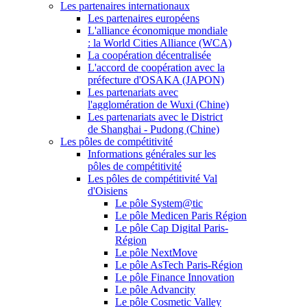
Les partenaires internationaux
Les partenaires européens
L'alliance économique mondiale
: la World Cities Alliance (WCA)
La coopération décentralisée
L'accord de coopération avec la
préfecture d'OSAKA (JAPON)
Les partenariats avec
l'agglomération de Wuxi (Chine)
Les partenariats avec le District
de Shanghai - Pudong (Chine)
Les pôles de compétitivité
Informations générales sur les
pôles de compétitivité
Les pôles de compétitivité Val
d'Oisiens
Le pôle System@tic
Le pôle Medicen Paris Région
Le pôle Cap Digital Paris-
Région
Le pôle NextMove
Le pôle AsTech Paris-Région
Le pôle Finance Innovation
Le pôle Advancity
Le pôle Cosmetic Valley