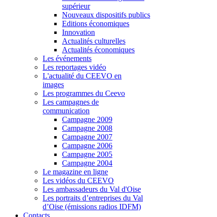
supérieur
Nouveaux dispositifs publics
Editions économiques
Innovation
Actualités culturelles
Actualités économiques
Les événements
Les reportages vidéo
L'actualité du CEEVO en
images
Les programmes du Ceevo
Les campagnes de
communication
Campagne 2009
Campagne 2008
Campagne 2007
Campagne 2006
Campagne 2005
Campagne 2004
Le magazine en ligne
Les vidéos du CEEVO
Les ambassadeurs du Val d'Oise
Les portraits d’entreprises du Val
d’Oise (émissions radios IDFM)
Contacts