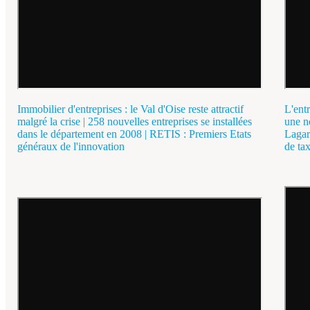
Immobilier d'entreprises : le Val d'Oise reste attractif
L'entr
malgré la crise | 258 nouvelles entreprises se installées
une n
dans le département en 2008 | RETIS : Premiers Etats
Lagar
généraux de l'innovation
de ta