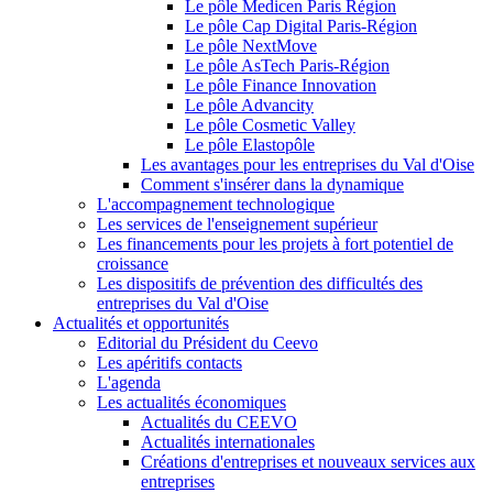
Le pôle Medicen Paris Région
Le pôle Cap Digital Paris-Région
Le pôle NextMove
Le pôle AsTech Paris-Région
Le pôle Finance Innovation
Le pôle Advancity
Le pôle Cosmetic Valley
Le pôle Elastopôle
Les avantages pour les entreprises du Val d'Oise
Comment s'insérer dans la dynamique
L'accompagnement technologique
Les services de l'enseignement supérieur
Les financements pour les projets à fort potentiel de
croissance
Les dispositifs de prévention des difficultés des
entreprises du Val d'Oise
Actualités et opportunités
Editorial du Président du Ceevo
Les apéritifs contacts
L'agenda
Les actualités économiques
Actualités du CEEVO
Actualités internationales
Créations d'entreprises et nouveaux services aux
entreprises