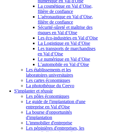
numérique en Val d'Oise
La cosmétique en Val d’Oise,
filière de confiance
L'aéronautique en Val d’Oise,
filière de confiance
Sécurité-sûreté et maîtrise des
risques en Val d’Oise
Les éco-industries en Val d’Oise
La Logistique en Val d’Oise
Les transports de marchandises
en Val d’Oise
Le numérique en Val d’Oise
L’automobile en Val d’Oise
Les établissements et les
laboratoires universitaires
Les cartes économiques
La photothèque du Ceevo
S'implanter et réussir
Les pôles économiques
Le guide de l'implantation d'une
entreprise en Val d'Oise
La bourse d'opportunités
d'implantation
L'immobilier d'entreprise
Les pépinières d'entreprises, les