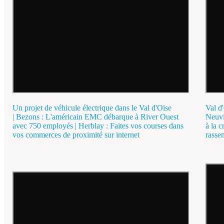
Un projet de véhicule électrique dans le Val d'Oise
Val d'
| Bezons : L'américain EMC débarque à River Ouest
Neuvi
avec 750 employés | Herblay : Faites vos courses dans
à la c
vos commerces de proximité sur internet
rasse