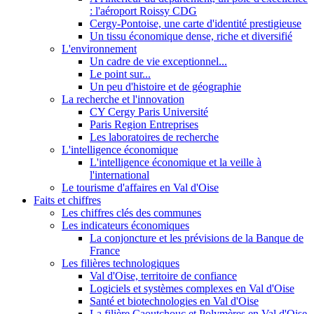
: l'aéroport Roissy CDG
Cergy-Pontoise, une carte d'identité prestigieuse
Un tissu économique dense, riche et diversifié
L'environnement
Un cadre de vie exceptionnel...
Le point sur...
Un peu d'histoire et de géographie
La recherche et l'innovation
CY Cergy Paris Université
Paris Region Entreprises
Les laboratoires de recherche
L'intelligence économique
L'intelligence économique et la veille à
l'international
Le tourisme d'affaires en Val d'Oise
Faits et chiffres
Les chiffres clés des communes
Les indicateurs économiques
La conjoncture et les prévisions de la Banque de
France
Les filières technologiques
Val d'Oise, territoire de confiance
Logiciels et systèmes complexes en Val d'Oise
Santé et biotechnologies en Val d'Oise
La filière Caoutchouc et Polymères en Val d'Oise