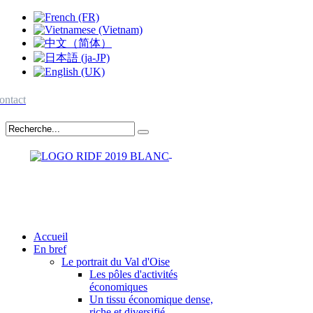
ontact
Accueil
En bref
Le portrait du Val d'Oise
Les pôles d'activités
économiques
Un tissu économique dense,
riche et diversifié