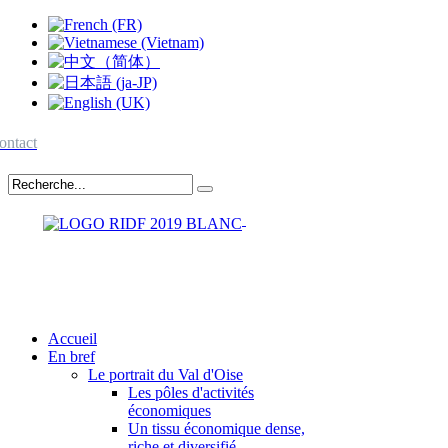
ontact
Accueil
En bref
Le portrait du Val d'Oise
Les pôles d'activités
économiques
Un tissu économique dense,
riche et diversifié