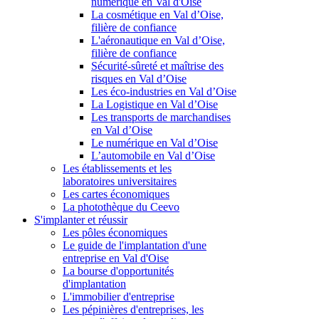
numérique en Val d'Oise
La cosmétique en Val d’Oise,
filière de confiance
L'aéronautique en Val d’Oise,
filière de confiance
Sécurité-sûreté et maîtrise des
risques en Val d’Oise
Les éco-industries en Val d’Oise
La Logistique en Val d’Oise
Les transports de marchandises
en Val d’Oise
Le numérique en Val d’Oise
L’automobile en Val d’Oise
Les établissements et les
laboratoires universitaires
Les cartes économiques
La photothèque du Ceevo
S'implanter et réussir
Les pôles économiques
Le guide de l'implantation d'une
entreprise en Val d'Oise
La bourse d'opportunités
d'implantation
L'immobilier d'entreprise
Les pépinières d'entreprises, les