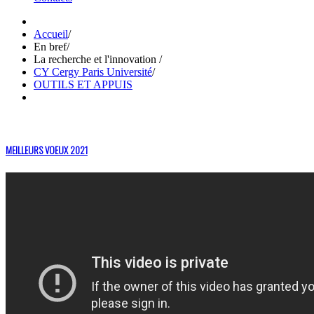
Accueil
/
En bref
/
La recherche et l'innovation
/
CY Cergy Paris Université
/
OUTILS ET APPUIS
MEILLEURS VOEUX 2021