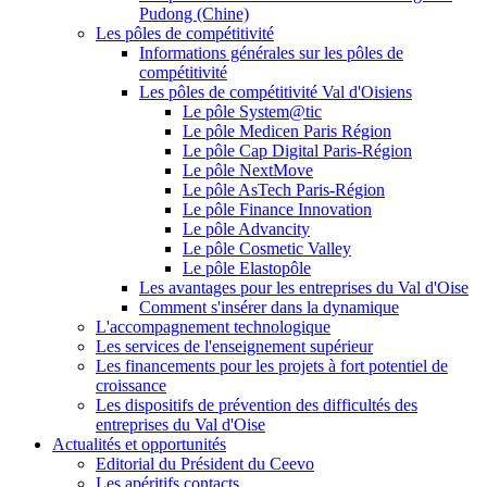
Pudong (Chine)
Les pôles de compétitivité
Informations générales sur les pôles de
compétitivité
Les pôles de compétitivité Val d'Oisiens
Le pôle System@tic
Le pôle Medicen Paris Région
Le pôle Cap Digital Paris-Région
Le pôle NextMove
Le pôle AsTech Paris-Région
Le pôle Finance Innovation
Le pôle Advancity
Le pôle Cosmetic Valley
Le pôle Elastopôle
Les avantages pour les entreprises du Val d'Oise
Comment s'insérer dans la dynamique
L'accompagnement technologique
Les services de l'enseignement supérieur
Les financements pour les projets à fort potentiel de
croissance
Les dispositifs de prévention des difficultés des
entreprises du Val d'Oise
Actualités et opportunités
Editorial du Président du Ceevo
Les apéritifs contacts