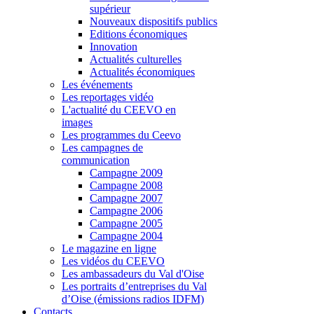
supérieur
Nouveaux dispositifs publics
Editions économiques
Innovation
Actualités culturelles
Actualités économiques
Les événements
Les reportages vidéo
L'actualité du CEEVO en
images
Les programmes du Ceevo
Les campagnes de
communication
Campagne 2009
Campagne 2008
Campagne 2007
Campagne 2006
Campagne 2005
Campagne 2004
Le magazine en ligne
Les vidéos du CEEVO
Les ambassadeurs du Val d'Oise
Les portraits d’entreprises du Val
d’Oise (émissions radios IDFM)
Contacts