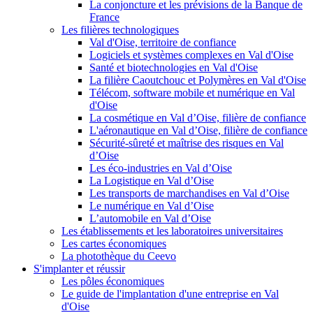
La conjoncture et les prévisions de la Banque de
France
Les filières technologiques
Val d'Oise, territoire de confiance
Logiciels et systèmes complexes en Val d'Oise
Santé et biotechnologies en Val d'Oise
La filière Caoutchouc et Polymères en Val d'Oise
Télécom, software mobile et numérique en Val
d'Oise
La cosmétique en Val d’Oise, filière de confiance
L'aéronautique en Val d’Oise, filière de confiance
Sécurité-sûreté et maîtrise des risques en Val
d’Oise
Les éco-industries en Val d’Oise
La Logistique en Val d’Oise
Les transports de marchandises en Val d’Oise
Le numérique en Val d’Oise
L’automobile en Val d’Oise
Les établissements et les laboratoires universitaires
Les cartes économiques
La photothèque du Ceevo
S'implanter et réussir
Les pôles économiques
Le guide de l'implantation d'une entreprise en Val
d'Oise