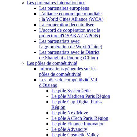
Les partenaires internationaux
Les partenaires européens
L'alliance économique mondiale
: la World Cities Alliance (WCA)
La coopération décentralisée
L'accord de coopération avec la
préfecture d'OSAKA (JAPON)
Les partenariats avec
l'agglomération de Wuxi (Chine)
Les partenariats avec le District
de Shanghai - Pudong (Chine)
Les pôles de compétitivité
Informations générales sur les
pôles de compétitivité
Les pôles de compétitivité Val
d'Oisiens
Le pôle System@tic
Le pôle Medicen Paris Région
Le pôle Cap Digital Paris-
Région
Le pôle NextMove
Le pôle AsTech Paris-Région
Le pôle Finance Innovation
Le pôle Advancity
Le pôle Cosmetic Valley