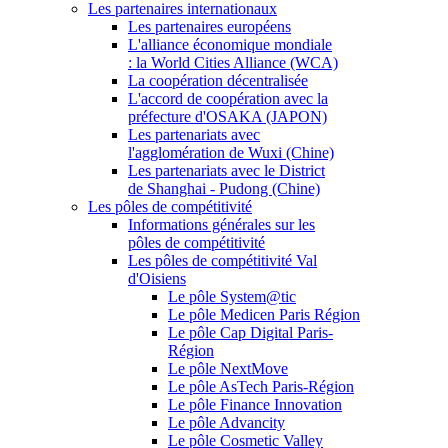
Les partenaires internationaux
Les partenaires européens
L'alliance économique mondiale
: la World Cities Alliance (WCA)
La coopération décentralisée
L'accord de coopération avec la
préfecture d'OSAKA (JAPON)
Les partenariats avec
l'agglomération de Wuxi (Chine)
Les partenariats avec le District
de Shanghai - Pudong (Chine)
Les pôles de compétitivité
Informations générales sur les
pôles de compétitivité
Les pôles de compétitivité Val
d'Oisiens
Le pôle System@tic
Le pôle Medicen Paris Région
Le pôle Cap Digital Paris-
Région
Le pôle NextMove
Le pôle AsTech Paris-Région
Le pôle Finance Innovation
Le pôle Advancity
Le pôle Cosmetic Valley