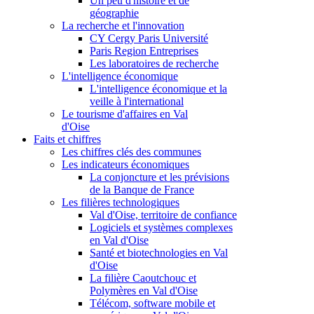
Un peu d'histoire et de
géographie
La recherche et l'innovation
CY Cergy Paris Université
Paris Region Entreprises
Les laboratoires de recherche
L'intelligence économique
L'intelligence économique et la
veille à l'international
Le tourisme d'affaires en Val
d'Oise
Faits et chiffres
Les chiffres clés des communes
Les indicateurs économiques
La conjoncture et les prévisions
de la Banque de France
Les filières technologiques
Val d'Oise, territoire de confiance
Logiciels et systèmes complexes
en Val d'Oise
Santé et biotechnologies en Val
d'Oise
La filière Caoutchouc et
Polymères en Val d'Oise
Télécom, software mobile et