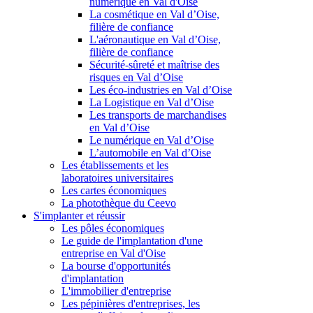
numérique en Val d'Oise
La cosmétique en Val d’Oise,
filière de confiance
L'aéronautique en Val d’Oise,
filière de confiance
Sécurité-sûreté et maîtrise des
risques en Val d’Oise
Les éco-industries en Val d’Oise
La Logistique en Val d’Oise
Les transports de marchandises
en Val d’Oise
Le numérique en Val d’Oise
L’automobile en Val d’Oise
Les établissements et les
laboratoires universitaires
Les cartes économiques
La photothèque du Ceevo
S'implanter et réussir
Les pôles économiques
Le guide de l'implantation d'une
entreprise en Val d'Oise
La bourse d'opportunités
d'implantation
L'immobilier d'entreprise
Les pépinières d'entreprises, les