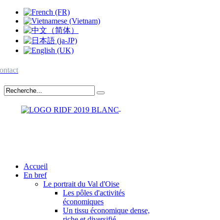
ontact
Accueil
En bref
Le portrait du Val d'Oise
Les pôles d'activités
économiques
Un tissu économique dense,
riche et diversifié