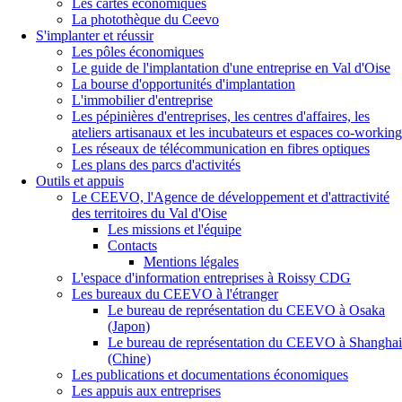
Les cartes économiques
La photothèque du Ceevo
S'implanter et réussir
Les pôles économiques
Le guide de l'implantation d'une entreprise en Val d'Oise
La bourse d'opportunités d'implantation
L'immobilier d'entreprise
Les pépinières d'entreprises, les centres d'affaires, les
ateliers artisanaux et les incubateurs et espaces co-working
Les réseaux de télécommunication en fibres optiques
Les plans des parcs d'activités
Outils et appuis
Le CEEVO, l'Agence de développement et d'attractivité
des territoires du Val d'Oise
Les missions et l'équipe
Contacts
Mentions légales
L'espace d'information entreprises à Roissy CDG
Les bureaux du CEEVO à l'étranger
Le bureau de représentation du CEEVO à Osaka
(Japon)
Le bureau de représentation du CEEVO à Shanghai
(Chine)
Les publications et documentations économiques
Les appuis aux entreprises