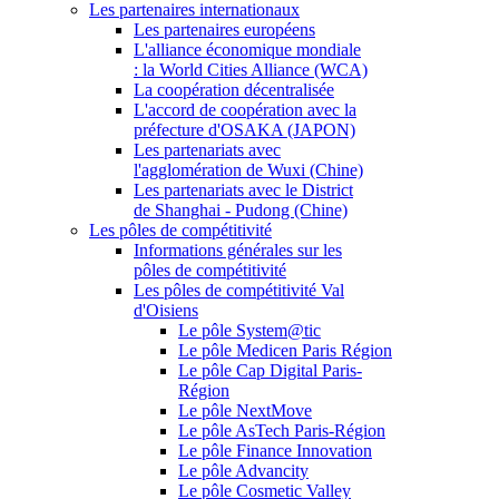
Les partenaires internationaux
Les partenaires européens
L'alliance économique mondiale
: la World Cities Alliance (WCA)
La coopération décentralisée
L'accord de coopération avec la
préfecture d'OSAKA (JAPON)
Les partenariats avec
l'agglomération de Wuxi (Chine)
Les partenariats avec le District
de Shanghai - Pudong (Chine)
Les pôles de compétitivité
Informations générales sur les
pôles de compétitivité
Les pôles de compétitivité Val
d'Oisiens
Le pôle System@tic
Le pôle Medicen Paris Région
Le pôle Cap Digital Paris-
Région
Le pôle NextMove
Le pôle AsTech Paris-Région
Le pôle Finance Innovation
Le pôle Advancity
Le pôle Cosmetic Valley