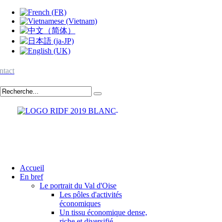
ntact
Accueil
En bref
Le portrait du Val d'Oise
Les pôles d'activités
économiques
Un tissu économique dense,
riche et diversifié