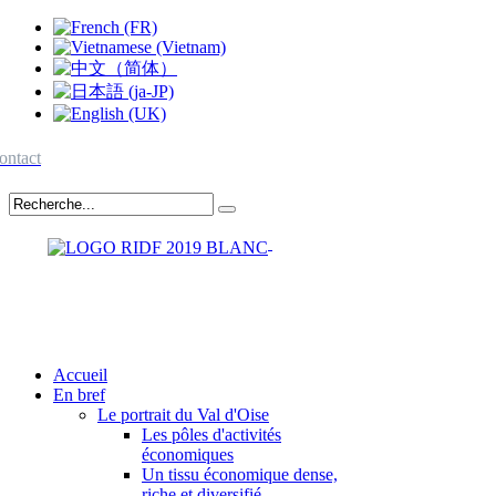
ontact
Accueil
En bref
Le portrait du Val d'Oise
Les pôles d'activités
économiques
Un tissu économique dense,
riche et diversifié