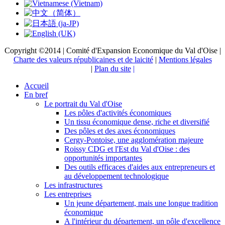
Copyright ©2014 | Comité d'Expansion Economique du Val d'Oise |
Charte des valeurs républicaines et de laicité
|
Mentions légales
|
Plan du site
|
Accueil
En bref
Le portrait du Val d'Oise
Les pôles d'activités économiques
Un tissu économique dense, riche et diversifié
Des pôles et des axes économiques
Cergy-Pontoise, une agglomération majeure
Roissy CDG et l'Est du Val d'Oise : des
opportunités importantes
Des outils efficaces d'aides aux entrepreneurs et
au développement technologique
Les infrastructures
Les entreprises
Un jeune département, mais une longue tradition
économique
A l'intérieur du département, un pôle d'excellence