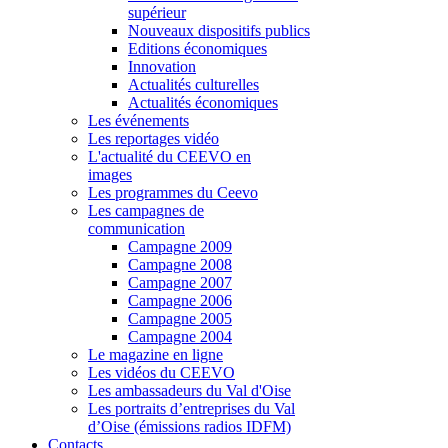
supérieur
Nouveaux dispositifs publics
Editions économiques
Innovation
Actualités culturelles
Actualités économiques
Les événements
Les reportages vidéo
L'actualité du CEEVO en
images
Les programmes du Ceevo
Les campagnes de
communication
Campagne 2009
Campagne 2008
Campagne 2007
Campagne 2006
Campagne 2005
Campagne 2004
Le magazine en ligne
Les vidéos du CEEVO
Les ambassadeurs du Val d'Oise
Les portraits d’entreprises du Val
d’Oise (émissions radios IDFM)
Contacts