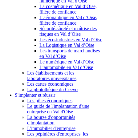
numérique en Val d'Oise
La cosmétique en Val d’Oise,
filière de confiance
L'aéronautique en Val d’Oise,
filière de confiance
Sécurité-sûreté et maîtrise des
risques en Val d’Oise
Les éco-industries en Val d’Oise
La Logistique en Val d’Oise
Les transports de marchandises
en Val d’Oise
Le numérique en Val d’Oise
L’automobile en Val d’Oise
Les établissements et les
laboratoires universitaires
Les cartes économiques
La photothèque du Ceevo
S'implanter et réussir
Les pôles économiques
Le guide de l'implantation d'une
entreprise en Val d'Oise
La bourse d'opportunités
d'implantation
L'immobilier d'entreprise
Les pépinières d'entreprises, les