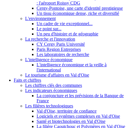
: l'aéroport Roissy CDG
Cergy-Pontoise, une carte d'identité prestigieuse
Un tissu économique dense, riche et diversifié
L'environnement
Un cadre de vie exceptionnel...
Le point sur...
Un peu d'histoire et de géographie
La recherche et l'innovation
CY Cergy Paris Université
Paris Region Entreprises
Les laboratoires de recherche
L'intelligence économique
L'intelligence économique et la veille à
l'international
Le tourisme d'affaires en Val d'Oise
Faits et chiffres
Les chiffres clés des communes
Les indicateurs économiques
La conjoncture et les prévisions de la Banque de
France
Les filières technologiques
Val d'Oise, territoire de confiance
Logiciels et systèmes complexes en Val d'Oise
Santé et biotechnologies en Val d'Oise
La filière Caoutchouc et Polymères en Val d'Oise