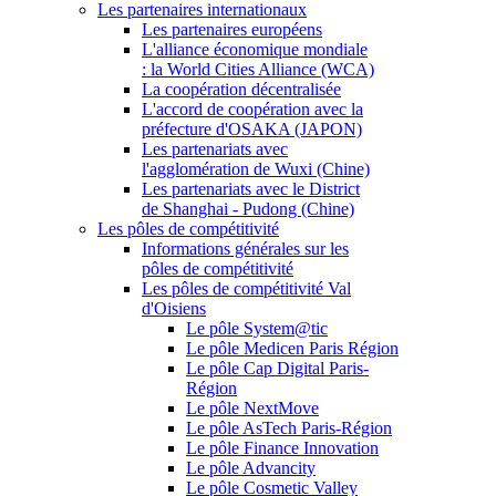
Les partenaires internationaux
Les partenaires européens
L'alliance économique mondiale
: la World Cities Alliance (WCA)
La coopération décentralisée
L'accord de coopération avec la
préfecture d'OSAKA (JAPON)
Les partenariats avec
l'agglomération de Wuxi (Chine)
Les partenariats avec le District
de Shanghai - Pudong (Chine)
Les pôles de compétitivité
Informations générales sur les
pôles de compétitivité
Les pôles de compétitivité Val
d'Oisiens
Le pôle System@tic
Le pôle Medicen Paris Région
Le pôle Cap Digital Paris-
Région
Le pôle NextMove
Le pôle AsTech Paris-Région
Le pôle Finance Innovation
Le pôle Advancity
Le pôle Cosmetic Valley