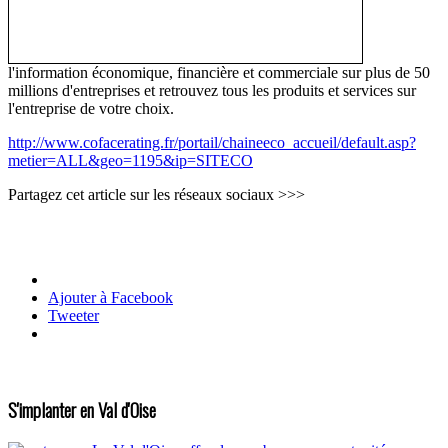
l'information économique, financière et commerciale sur plus de 50
millions d'entreprises et retrouvez tous les produits et services sur
l'entreprise de votre choix.
http://www.cofacerating.fr/portail/chaineeco_accueil/default.asp?
metier=ALL&geo=1195&ip=SITECO
Partagez cet article sur les réseaux sociaux >>>
Ajouter à Facebook
Tweeter
S'implanter en Val d'Oise