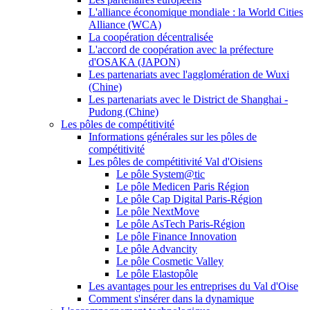
L'alliance économique mondiale : la World Cities
Alliance (WCA)
La coopération décentralisée
L'accord de coopération avec la préfecture
d'OSAKA (JAPON)
Les partenariats avec l'agglomération de Wuxi
(Chine)
Les partenariats avec le District de Shanghai -
Pudong (Chine)
Les pôles de compétitivité
Informations générales sur les pôles de
compétitivité
Les pôles de compétitivité Val d'Oisiens
Le pôle System@tic
Le pôle Medicen Paris Région
Le pôle Cap Digital Paris-Région
Le pôle NextMove
Le pôle AsTech Paris-Région
Le pôle Finance Innovation
Le pôle Advancity
Le pôle Cosmetic Valley
Le pôle Elastopôle
Les avantages pour les entreprises du Val d'Oise
Comment s'insérer dans la dynamique