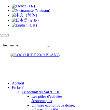
ontact
Accueil
En bref
Le portrait du Val d'Oise
Les pôles d'activités
économiques
Un tissu économique dense,
riche et diversifié