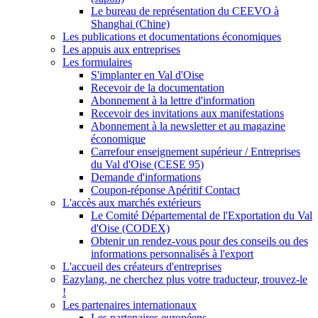
Le bureau de représentation du CEEVO à
Shanghai (Chine)
Les publications et documentations économiques
Les appuis aux entreprises
Les formulaires
S'implanter en Val d'Oise
Recevoir de la documentation
Abonnement à la lettre d'information
Recevoir des invitations aux manifestations
Abonnement à la newsletter et au magazine
économique
Carrefour enseignement supérieur / Entreprises
du Val d'Oise (CESE 95)
Demande d'informations
Coupon-réponse Apéritif Contact
L'accès aux marchés extérieurs
Le Comité Départemental de l'Exportation du Val
d'Oise (CODEX)
Obtenir un rendez-vous pour des conseils ou des
informations personnalisés à l'export
L'accueil des créateurs d'entreprises
Eazylang, ne cherchez plus votre traducteur, trouvez-le
!
Les partenaires internationaux
Les partenaires européens