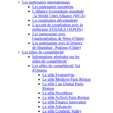
Les partenaires internationaux
Les partenaires européens
L'alliance économique mondiale
: la World Cities Alliance (WCA)
La coopération décentralisée
L'accord de coopération avec la
préfecture d'OSAKA (JAPON)
Les partenariats avec
l'agglomération de Wuxi (Chine)
Les partenariats avec le District
de Shanghai - Pudong (Chine)
Les pôles de compétitivité
Informations générales sur les
pôles de compétitivité
Les pôles de compétitivité Val
d'Oisiens
Le pôle System@tic
Le pôle Medicen Paris Région
Le pôle Cap Digital Paris-
Région
Le pôle NextMove
Le pôle AsTech Paris-Région
Le pôle Finance Innovation
Le pôle Advancity
Le pôle Cosmetic Valley