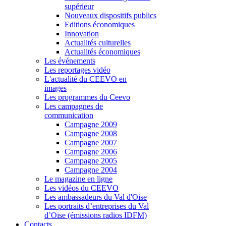
supérieur
Nouveaux dispositifs publics
Editions économiques
Innovation
Actualités culturelles
Actualités économiques
Les événements
Les reportages vidéo
L'actualité du CEEVO en
images
Les programmes du Ceevo
Les campagnes de
communication
Campagne 2009
Campagne 2008
Campagne 2007
Campagne 2006
Campagne 2005
Campagne 2004
Le magazine en ligne
Les vidéos du CEEVO
Les ambassadeurs du Val d'Oise
Les portraits d’entreprises du Val
d’Oise (émissions radios IDFM)
Contacts