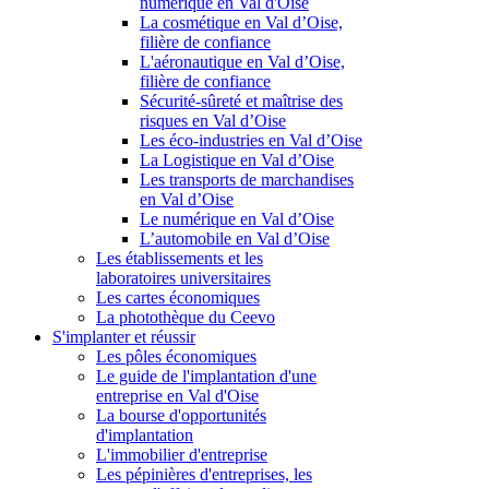
numérique en Val d'Oise
La cosmétique en Val d’Oise,
filière de confiance
L'aéronautique en Val d’Oise,
filière de confiance
Sécurité-sûreté et maîtrise des
risques en Val d’Oise
Les éco-industries en Val d’Oise
La Logistique en Val d’Oise
Les transports de marchandises
en Val d’Oise
Le numérique en Val d’Oise
L’automobile en Val d’Oise
Les établissements et les
laboratoires universitaires
Les cartes économiques
La photothèque du Ceevo
S'implanter et réussir
Les pôles économiques
Le guide de l'implantation d'une
entreprise en Val d'Oise
La bourse d'opportunités
d'implantation
L'immobilier d'entreprise
Les pépinières d'entreprises, les