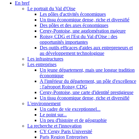
En bref
Le portrait du Val d'Oise
Les pôles d'activités économiques
Un tissu économique dense, riche et diversifié
Des pôles et des axes économiques
Cergy-Pontoise, une agglomération majeure
Roissy CDG et l'Est du Val d'Oise : des
opportunités importantes
Des outils efficaces d'aides aux entrepreneurs et
au développement technologique
Les infrastructures
Les entreprises
Un jeune département, mais une longue tradition
économique
A l'intérieur du département, un pôle d'excellence
: l'aéroport Roissy CDG
Cergy-Pontoise, une carte d'identité prestigieuse
Un tissu économique dense, riche et diversifié
L'environnement
Un cadre de vie exceptionnel...
Le point sur...
Un peu d'histoire et de géographie
La recherche et l'innovation
CY Cergy Paris Université
Paris Region Entreprises