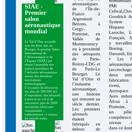
nombreuse
aéronautiques
SIAE -
PMI (Ae
de l’Île-de-
Cefival,Chr
Premier
France à
Goodrich Ac
salon
Argenteuil-
System
aéronautique
Bezons, à
Hispano 
Cergy-
mondial
Laroche, L
Pontoise, en
Français, M
Vallée de
Le Val d’Oise accueille
y travaille
Montmorency
tous les deux ans, au
Boeing, A
ou à proximité
Bourget, le premier Salon
Dassault, Em
International de
des aéroports
l’Aéronautique et de
de Paris-
• Les fix
l’Espace (SIAE) qui
Roissy-CDG et
aéronautiqu
réunit l’ensemble des
de Paris-Le
acteurs mondiaux de
(accrochage, 
l’industrie aéronautique
Bourget. Le
deux uni
autour des dernières
Val d’Oise et
fabricat
innovations
l’industrie
technologiques.
rivets,
L’occasion de découvrir,
aéronautique,
Aerospace
sur plus de 300 000 m2
une histoire
d’exposition, des aéronefs
Aero indust
qui remonte au
à terre et en vol et de
Alcoa à 
rencontrer plus de 2000
siècle dernier.
Pontoise, 
entreprises (dont une
Les premiers
cinquantaine «
un pôl
aéronefs
valdoisiennes ») venues
compéten
du monde entier.
étaient
niveau m
fabriqués en
dans ce dom
dehors de