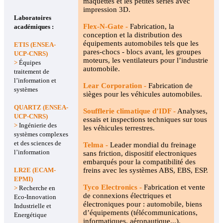
maquettes et les petites séries avec
impression 3D.
Laboratoires
Flex-N-Gate -
Fabrication, la
académiques :
conception et la distribution des
équipements automobiles tels que les
ETIS (ENSEA-
pares-chocs - blocs avant, les groupes
UCP-CNRS)
moteurs, les ventilateurs pour l’industrie
>
Équipes
automobile.
traitement de
l’information et
Lear Corporation -
Fabrication de
systèmes
sièges pour les véhicules automobiles.
QUARTZ (ENSEA-
Soufflerie climatique d’IDF -
Analyses,
UCP-CNRS)
essais et inspections techniques sur tous
>
Ingénierie des
les véhicules terrestres.
systèmes complexes
et des sciences de
Telma -
Leader mondial du freinage
l’information
sans friction, dispositif electroniques
embarqués pour la compatibilité des
LR2E (ECAM-
freins avec les systèmes ABS, EBS, ESP.
EPMI)
Tyco Electronics -
Fabrication et vente
>
Recherche en
de connexions électriques et
Eco-Innovation
électroniques pour : automobile, biens
Industrielle et
d’équipements (télécommunications,
Energétique
informatiques, aéronautique...).