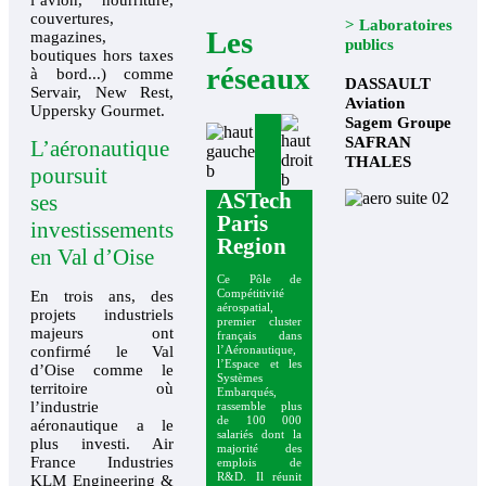
couvertures,
> Laboratoires
Les
magazines,
publics
boutiques hors taxes
réseaux
à bord...) comme
DASSAULT
Servair, New Rest,
Aviation
Uppersky Gourmet.
Sagem Groupe
SAFRAN
L’aéronautique
THALES
poursuit
ASTech
ses
Paris
investissements
Region
en Val d’Oise
Ce Pôle de
En trois ans, des
Compétitivité
aérospatial,
projets industriels
premier cluster
majeurs ont
français dans
confirmé le Val
l’Aéronautique,
l’Espace et les
d’Oise comme le
Systèmes
territoire où
Embarqués,
l’industrie
rassemble plus
de 100 000
aéronautique a le
salariés dont la
plus investi. Air
majorité des
France Industries
emplois de
R&D. Il réunit
KLM Engineering &