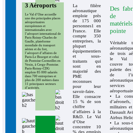
3 Aéroports
La filière
Des fabr
aéronautique
de
Le Val d’Oise accueille
emploie près
une des principales places
de 175 000
matérie
aéroportuaires
personnes1 en
européennes et
pointe
internationales avec
France. Elle
l’aéroport international de
compte 350
Paris Roissy-Charles de
entreprises, la
Gaulle, plateforme
Véritable te
mondiale du transport
plupart
aéronautiq
aérien et du fret,
équipementiers
de trois aé
l’aéroport d’affaires de
et sous-
Paris-Le Bourget et celui
le Val d
traitants qui
de Pontoise-Cormeilles en
couvre to
Vexin, à Cergy-Pontoise.
sont en
Paris-Roissy-CDG
palette des
majorité des
emploie 85 000 salariés
de l’ind
PME
dans 700 entreprises et
aéronautiqu
plus de 200 métiers dans
reconnues
11 principaux secteurs
services
pour leur
d’activités.
aéroportuair
savoir-faire.
• La const
Elle consacre
15 % de son
d’aéronefs,
chiffre
militaires et
d’affaires à la
Dassault Avi
R&D. Le Val
Airbus Helic
d’Oise
• La sous-t
concentre 10
aéronautiq
% des emplois