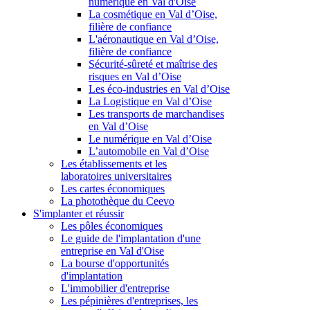
numérique en Val d'Oise
La cosmétique en Val d’Oise,
filière de confiance
L'aéronautique en Val d’Oise,
filière de confiance
Sécurité-sûreté et maîtrise des
risques en Val d’Oise
Les éco-industries en Val d’Oise
La Logistique en Val d’Oise
Les transports de marchandises
en Val d’Oise
Le numérique en Val d’Oise
L’automobile en Val d’Oise
Les établissements et les
laboratoires universitaires
Les cartes économiques
La photothèque du Ceevo
S'implanter et réussir
Les pôles économiques
Le guide de l'implantation d'une
entreprise en Val d'Oise
La bourse d'opportunités
d'implantation
L'immobilier d'entreprise
Les pépinières d'entreprises, les