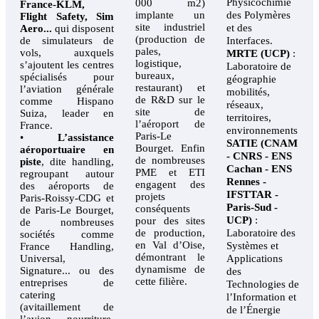
Physicochimie
000 m2)
France-KLM,
implante un
des Polymères
Flight Safety, Sim
site industriel
et des
Aero...
qui disposent
(production de
de simulateurs de
Interfaces.
pales,
vols, auxquels
MRTE (UCP)
:
logistique,
s’ajoutent les centres
Laboratoire de
bureaux,
spécialisés pour
géographie
restaurant) et
l’aviation générale
mobilités,
de R&D sur le
comme Hispano
réseaux,
site de
Suiza, leader en
territoires,
l’aéroport de
France.
environnements
Paris-Le
•
L’assistance
SATIE (CNAM
Bourget. Enfin
aéroportuaire en
- CNRS - ENS
de nombreuses
piste
, dite handling,
Cachan - ENS
PME et ETI
regroupant autour
Rennes -
engagent des
des aéroports de
IFSTTAR -
projets
Paris-Roissy-CDG et
Paris-Sud -
conséquents
de Paris-Le Bourget,
UCP)
:
pour des sites
de nombreuses
de production,
Laboratoire des
sociétés comme
en Val d’Oise,
Systèmes et
France Handling,
démontrant le
Universal,
Applications
dynamisme de
Signature... ou des
des
cette filière.
entreprises de
Technologies de
catering
l’Information et
(avitaillement de
de l’Énergie
l’avion, nourriture,