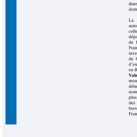
da
dom
La
auto
ce
dépo
de 
Fr
inv
de 6
d’eu
en 
Val
mon
dé
no
plus
des
br
Fran