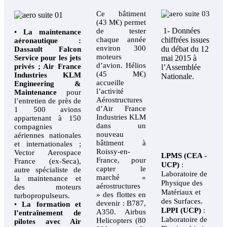
Ce bâtiment
(43 M€) permet
1- Données
de tester
•
La maintenance
chaque année
chiffrées issues
aéronautique :
environ 300
du débat du 12
Dassault Falcon
moteurs
Service pour les jets
mai 2015 à
d’avion. Hélios
privés ; Air France
l’Assemblée
(45 M€)
Industries KLM
Nationale.
accueille
Engineering &
l’activité
Maintenance
pour
Aérostructures
l’entretien de près de
d’Air France
1 500 avions
Industries KLM
appartenant à 150
dans un
compagnies
nouveau
aériennes nationales
bâtiment à
et internationales ;
Roissy-en-
Vector Aerospace
LPMS (CEA -
France, pour
France (ex-Seca),
UCP)
:
capter le
autre spécialiste de
Laboratoire de
marché «
la maintenance et
Physique des
aérostructures
des moteurs
Matériaux et
» des flottes en
turbopropulseurs.
des Surfaces.
devenir : B787,
•
La formation et
LPPI (UCP)
:
A350. Airbus
l’entraînement de
Laboratoire de
Helicopters (80
pilotes avec Air