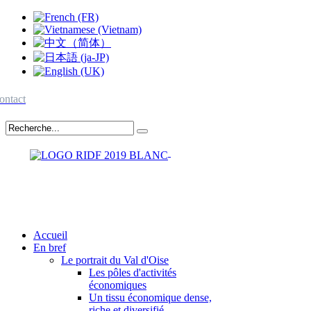
ontact
Accueil
En bref
Le portrait du Val d'Oise
Les pôles d'activités
économiques
Un tissu économique dense,
riche et diversifié