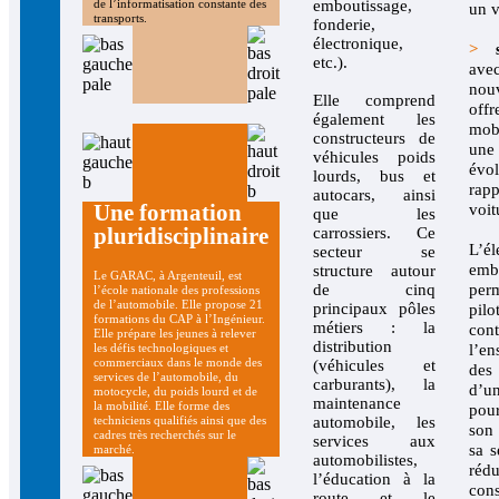
emboutissage,
de l’informatisation constante des
un v
transports.
fonderie,
électronique,
>
etc.).
av
nouv
Elle comprend
of
également les
mob
constructeurs de
une
véhicules poids
évo
lourds, bus et
rap
autocars, ainsi
Une formation
voit
que les
pluridisciplinaire
carrossiers. Ce
L’él
secteur se
emb
structure autour
Le GARAC, à Argenteuil, est
de cinq
pe
l’école nationale des professions
de l’automobile. Elle propose 21
principaux pôles
pi
formations du CAP à l’Ingénieur.
métiers : la
cont
Elle prépare les jeunes à relever
distribution
l’e
les défis technologiques et
commerciaux dans le monde des
(véhicules et
des
services de l’automobile, du
carburants), la
d’u
motocycle, du poids lourd et de
maintenance
la mobilité. Elle forme des
pour
automobile, les
techniciens qualifiés ainsi que des
son 
cadres très recherchés sur le
services aux
sa s
marché.
automobilistes,
ré
l’éducation à la
con
route et le