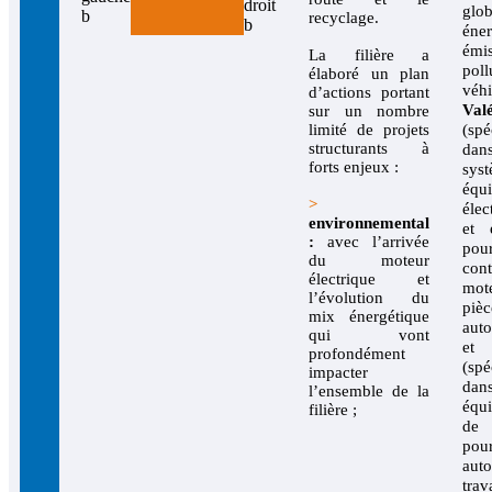
gl
recyclage.
éne
émi
La filière a
pol
élaboré un plan
véhi
d’actions portant
Val
sur un nombre
limité de projets
(spé
structurants à
da
forts enjeux :
syst
équ
>
élec
environnemental
et é
:
avec l’arrivée
po
du moteur
cont
électrique et
mote
l’évolution du
pièc
mix énergétique
auto
qui vont
e
profondément
(spé
impacter
da
l’ensemble de la
équ
filière ;
de 
pour
auto
trav