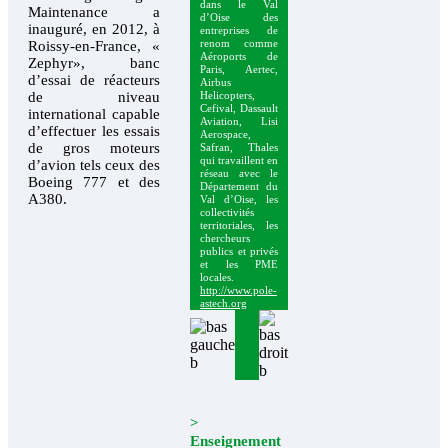
dans le Val
Maintenance a
d’Oise des
inauguré, en 2012, à
entreprises de
Roissy-en-France, «
renom comme
Aéroports de
Zephyr», banc
Paris, Aertec,
d’essai de réacteurs
Airbus
de niveau
Helicopters,
Cefival, Dassault
international capable
Aviation, Lisi
d’effectuer les essais
Aerospace,
de gros moteurs
Safran, Thales
qui travaillent en
d’avion tels ceux des
réseau avec le
Boeing 777 et des
Département du
A380.
Val d’Oise, les
collectivités
territoriales, les
chercheurs
publics et privés
et les PME
locales.
http://www.pole-
astech.org
>
Enseignement