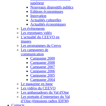
supérieur
Nouveaux dispositifs publics
Editions économiques
Innovation
Actualités culturelles
Actualités économiques
Les événements
Les reportages vidéo
L'actualité du CEEVO en
images
Les programmes du Ceevo
Les campagnes de
communication
Campagne 2009
Campagne 2008
Campagne 2007
Campagne 2006
Campagne 2005
Campagne 2004
Le magazine en ligne
Les vidéos du CEEVO
Les ambassadeurs du Val d'Oise
Les portraits d’entreprises du Val
d’Oise (émissions radios IDFM)
Contacts