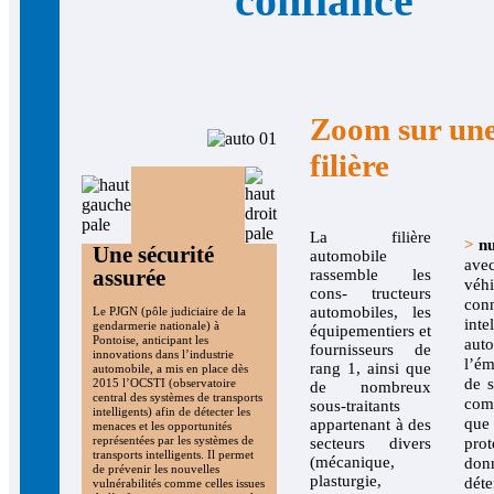
confiance
Zoom sur un
filière
La filière
>
n
Une sécurité
automobile
av
assurée
rassemble les
véhi
cons- tructeurs
conn
automobiles, les
Le PJGN (pôle judiciaire de la
inte
gendarmerie nationale) à
équipementiers et
Pontoise, anticipant les
aut
fournisseurs de
innovations dans l’industrie
l’é
rang 1, ainsi que
automobile, a mis en place dès
de s
2015 l’OCSTI (observatoire
de nombreux
central des systèmes de transports
com
sous-traitants
intelligents) afin de détecter les
q
appartenant à des
menaces et les opportunités
représentées par les systèmes de
secteurs divers
prot
transports intelligents. Il permet
(mécanique,
don
de prévenir les nouvelles
plasturgie,
dét
vulnérabilités comme celles issues