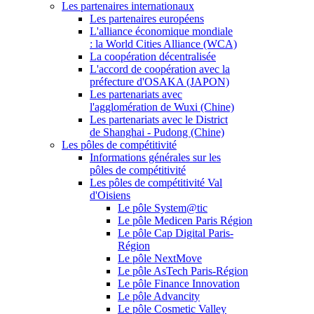
Les partenaires internationaux
Les partenaires européens
L'alliance économique mondiale
: la World Cities Alliance (WCA)
La coopération décentralisée
L'accord de coopération avec la
préfecture d'OSAKA (JAPON)
Les partenariats avec
l'agglomération de Wuxi (Chine)
Les partenariats avec le District
de Shanghai - Pudong (Chine)
Les pôles de compétitivité
Informations générales sur les
pôles de compétitivité
Les pôles de compétitivité Val
d'Oisiens
Le pôle System@tic
Le pôle Medicen Paris Région
Le pôle Cap Digital Paris-
Région
Le pôle NextMove
Le pôle AsTech Paris-Région
Le pôle Finance Innovation
Le pôle Advancity
Le pôle Cosmetic Valley