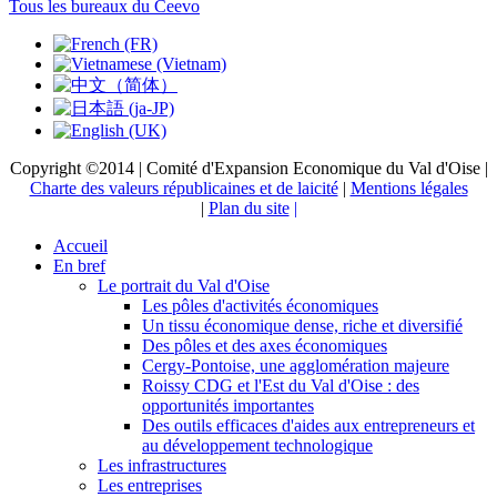
Tous les bureaux du Ceevo
Copyright ©2014 | Comité d'Expansion Economique du Val d'Oise |
Charte des valeurs républicaines et de laicité
|
Mentions légales
|
Plan du site
|
Accueil
En bref
Le portrait du Val d'Oise
Les pôles d'activités économiques
Un tissu économique dense, riche et diversifié
Des pôles et des axes économiques
Cergy-Pontoise, une agglomération majeure
Roissy CDG et l'Est du Val d'Oise : des
opportunités importantes
Des outils efficaces d'aides aux entrepreneurs et
au développement technologique
Les infrastructures
Les entreprises