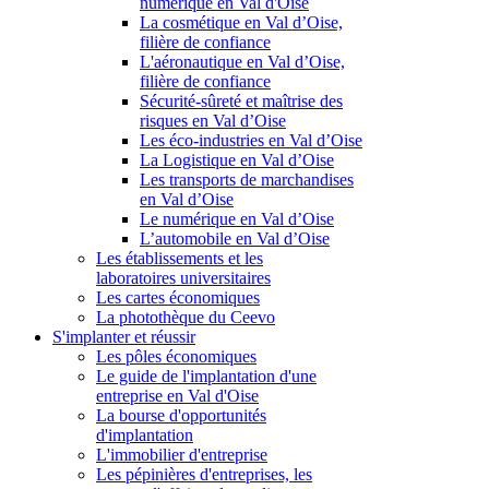
numérique en Val d'Oise
La cosmétique en Val d’Oise,
filière de confiance
L'aéronautique en Val d’Oise,
filière de confiance
Sécurité-sûreté et maîtrise des
risques en Val d’Oise
Les éco-industries en Val d’Oise
La Logistique en Val d’Oise
Les transports de marchandises
en Val d’Oise
Le numérique en Val d’Oise
L’automobile en Val d’Oise
Les établissements et les
laboratoires universitaires
Les cartes économiques
La photothèque du Ceevo
S'implanter et réussir
Les pôles économiques
Le guide de l'implantation d'une
entreprise en Val d'Oise
La bourse d'opportunités
d'implantation
L'immobilier d'entreprise
Les pépinières d'entreprises, les