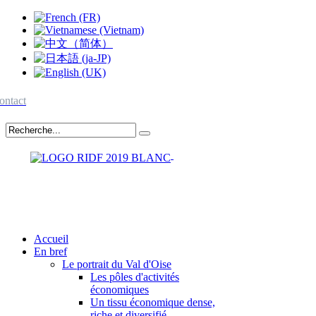
ontact
Accueil
En bref
Le portrait du Val d'Oise
Les pôles d'activités
économiques
Un tissu économique dense,
riche et diversifié