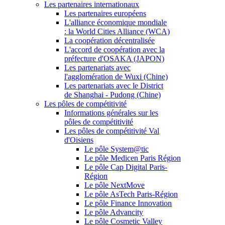
Les partenaires internationaux
Les partenaires européens
L'alliance économique mondiale
: la World Cities Alliance (WCA)
La coopération décentralisée
L'accord de coopération avec la
préfecture d'OSAKA (JAPON)
Les partenariats avec
l'agglomération de Wuxi (Chine)
Les partenariats avec le District
de Shanghai - Pudong (Chine)
Les pôles de compétitivité
Informations générales sur les
pôles de compétitivité
Les pôles de compétitivité Val
d'Oisiens
Le pôle System@tic
Le pôle Medicen Paris Région
Le pôle Cap Digital Paris-
Région
Le pôle NextMove
Le pôle AsTech Paris-Région
Le pôle Finance Innovation
Le pôle Advancity
Le pôle Cosmetic Valley