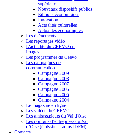
supérieur
Nouveaux dispositifs publics
Editions économiques
Innovation
Actualités culturelles
Actualités économiques
Les événements
Les reportages vidéo
L'actualité du CEEVO en
images
Les programmes du Ceevo
Les campagnes de
communication
Campagne 2009
Campagne 2008
Campagne 2007
Campagne 2006
Campagne 2005
Campagne 2004
Le magazine en ligne
Les vidéos du CEEVO
Les ambassadeurs du Val d'Oise
Les portraits d’entreprises du Val
d’Oise (émissions radios IDFM)
Contacts