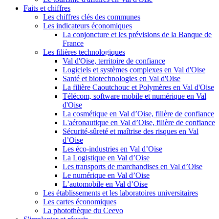
Faits et chiffres
Les chiffres clés des communes
Les indicateurs économiques
La conjoncture et les prévisions de la Banque de
France
Les filières technologiques
Val d'Oise, territoire de confiance
Logiciels et systèmes complexes en Val d'Oise
Santé et biotechnologies en Val d'Oise
La filière Caoutchouc et Polymères en Val d'Oise
Télécom, software mobile et numérique en Val
d'Oise
La cosmétique en Val d’Oise, filière de confiance
L'aéronautique en Val d’Oise, filière de confiance
Sécurité-sûreté et maîtrise des risques en Val
d’Oise
Les éco-industries en Val d’Oise
La Logistique en Val d’Oise
Les transports de marchandises en Val d’Oise
Le numérique en Val d’Oise
L’automobile en Val d’Oise
Les établissements et les laboratoires universitaires
Les cartes économiques
La photothèque du Ceevo