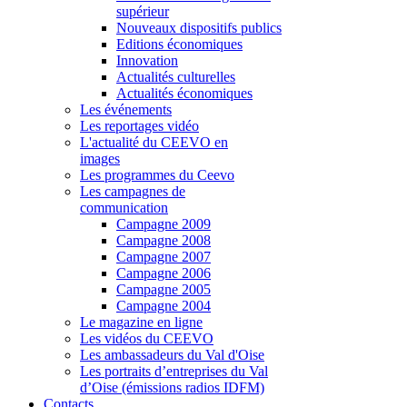
supérieur
Nouveaux dispositifs publics
Editions économiques
Innovation
Actualités culturelles
Actualités économiques
Les événements
Les reportages vidéo
L'actualité du CEEVO en
images
Les programmes du Ceevo
Les campagnes de
communication
Campagne 2009
Campagne 2008
Campagne 2007
Campagne 2006
Campagne 2005
Campagne 2004
Le magazine en ligne
Les vidéos du CEEVO
Les ambassadeurs du Val d'Oise
Les portraits d’entreprises du Val
d’Oise (émissions radios IDFM)
Contacts