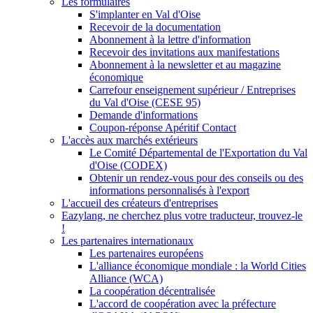
Les formulaires
S'implanter en Val d'Oise
Recevoir de la documentation
Abonnement à la lettre d'information
Recevoir des invitations aux manifestations
Abonnement à la newsletter et au magazine
économique
Carrefour enseignement supérieur / Entreprises
du Val d'Oise (CESE 95)
Demande d'informations
Coupon-réponse Apéritif Contact
L'accès aux marchés extérieurs
Le Comité Départemental de l'Exportation du Val
d'Oise (CODEX)
Obtenir un rendez-vous pour des conseils ou des
informations personnalisés à l'export
L'accueil des créateurs d'entreprises
Eazylang, ne cherchez plus votre traducteur, trouvez-le
!
Les partenaires internationaux
Les partenaires européens
L'alliance économique mondiale : la World Cities
Alliance (WCA)
La coopération décentralisée
L'accord de coopération avec la préfecture