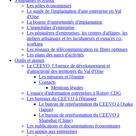
S'implanter et réussir
Les pôles économiques
Le guide de l'implantation d'une entreprise en Val
d'Oise
La bourse d'opportunités d'implantation
L'immobilier d'entreprise
Les pépinières d'entreprises, les centres d'affaires, les
ateliers artisanaux et les incubateurs et espaces co-
working
Les réseaux de télécommunication en fibres optiques
Les plans des parcs d'activités
Outils et appuis
Le CEEVO, l'Agence de développement et
d'attractivité des territoires du Val d'Oise
Les missions et l'équipe
Contacts
Mentions légales
L'espace d'information entreprises à Roissy CDG
Les bureaux du CEEVO à l'étranger
Le bureau de représentation du CEEVO à Osaka
(Japon)
Le bureau de représentation du CEEVO à
Shanghai (Chine)
Les publications et documentations économiques
Les appuis aux entreprises