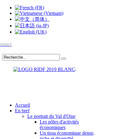
ontact
Accueil
En bref
Le portrait du Val d'Oise
Les pôles d'activités
économiques
Un tissu économique dense,
riche et diversifié