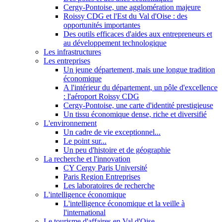
Cergy-Pontoise, une agglomération majeure
Roissy CDG et l'Est du Val d'Oise : des
opportunités importantes
Des outils efficaces d'aides aux entrepreneurs et
au développement technologique
Les infrastructures
Les entreprises
Un jeune département, mais une longue tradition
économique
A l'intérieur du département, un pôle d'excellence
: l'aéroport Roissy CDG
Cergy-Pontoise, une carte d'identité prestigieuse
Un tissu économique dense, riche et diversifié
L'environnement
Un cadre de vie exceptionnel...
Le point sur...
Un peu d'histoire et de géographie
La recherche et l'innovation
CY Cergy Paris Université
Paris Region Entreprises
Les laboratoires de recherche
L'intelligence économique
L'intelligence économique et la veille à
l'international
Le tourisme d'affaires en Val d'Oise