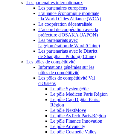
Les partenaires internationaux
Les partenaires européens
L'alliance économique mondiale
: la World Cities Alliance (WCA)
La coopération décentralisée
L'accord de coopération avec la
préfecture d'OSAKA (JAPON)
Les partenariats avec
l'agglomération de Wuxi (Chine)
Les partenariats avec le District
de Shanghai - Pudong (Chine)
Les pôles de compétitivité
Informations générales sur les
pôles de compétitivité
Les pôles de compétitivité Val
d'Oisiens
Le pôle System@tic
Le pôle Medicen Paris Région
Le pôle Cap Digital Paris-
Région
Le pôle NextMove
Le pôle AsTech Paris-Région
Le pôle Finance Innovation
Le pôle Advancity
Le pôle Cosmetic Valley