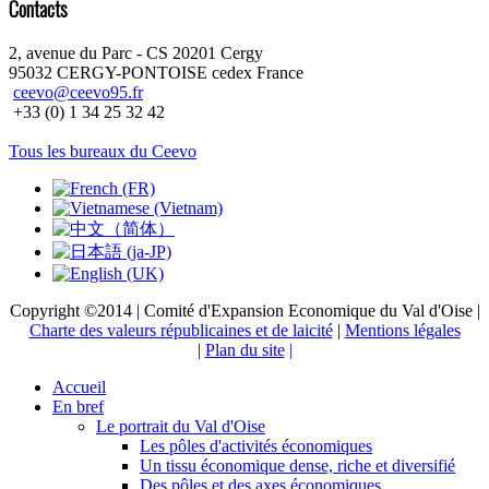
Contacts
2, avenue du Parc - CS 20201 Cergy
95032 CERGY-PONTOISE cedex France
ceevo@ceevo95.fr
+33 (0) 1 34 25 32 42
Tous les bureaux du Ceevo
Copyright ©2014 | Comité d'Expansion Economique du Val d'Oise |
Charte des valeurs républicaines et de laicité
|
Mentions légales
|
Plan du site
|
Accueil
En bref
Le portrait du Val d'Oise
Les pôles d'activités économiques
Un tissu économique dense, riche et diversifié
Des pôles et des axes économiques