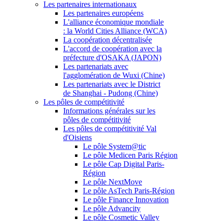
Les partenaires internationaux
Les partenaires européens
L'alliance économique mondiale
: la World Cities Alliance (WCA)
La coopération décentralisée
L'accord de coopération avec la
préfecture d'OSAKA (JAPON)
Les partenariats avec
l'agglomération de Wuxi (Chine)
Les partenariats avec le District
de Shanghai - Pudong (Chine)
Les pôles de compétitivité
Informations générales sur les
pôles de compétitivité
Les pôles de compétitivité Val
d'Oisiens
Le pôle System@tic
Le pôle Medicen Paris Région
Le pôle Cap Digital Paris-
Région
Le pôle NextMove
Le pôle AsTech Paris-Région
Le pôle Finance Innovation
Le pôle Advancity
Le pôle Cosmetic Valley