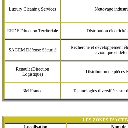
Luxury Cleaning Services
Nettoyage industri
ERDF Direction Territoriale
Distribution électricit
Recherche et développement él
SAGEM Défense Sécurité
l'avionique et défe
Renault (Direction
Distribution de pièces 
Logistique)
3M France
Technologies diversifiées sur 
LES ZONES D’ACTI
Localisation
Nom de 