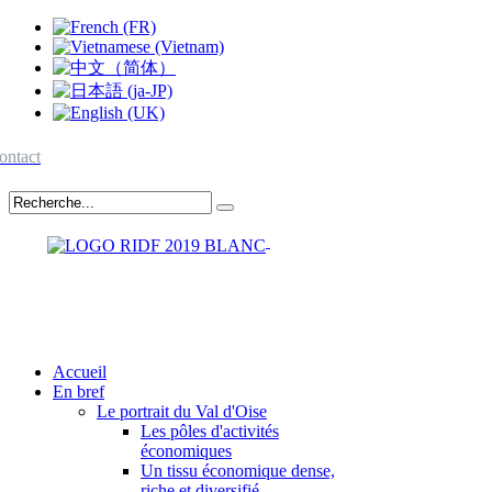
ontact
Accueil
En bref
Le portrait du Val d'Oise
Les pôles d'activités
économiques
Un tissu économique dense,
riche et diversifié