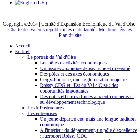
Copyright ©2014 | Comité d'Expansion Economique du Val d'Oise |
Charte des valeurs républicaines et de laicité
|
Mentions légales
|
Plan du site
|
Accueil
En bref
Le portrait du Val d'Oise
Les pôles d'activités économiques
Un tissu économique dense, riche et diversifié
Des pôles et des axes économiques
Cergy-Pontoise, une agglomération majeure
Roissy CDG et l'Est du Val d'Oise : des
opportunités importantes
Des outils efficaces d'aides aux entrepreneurs et
au développement technologique
Les infrastructures
Les entreprises
Un jeune département, mais une longue tradition
économique
A l'intérieur du département, un pôle d'excellence
: l'aéroport Roissy CDG