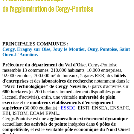
de l'agglomération de Cergy-Pontoise
PRINCIPALES COMMUNES :
Cergy, Eragny-sur-Oise, Jouy-le-Moutier, Osny, Pontoise, Saint-
Ouen-L'Aumône.
Préfecture du département du Val d'Oise
, Cergy-Pontoise
rassemble 13 communes, 210.000 habitants, 10.000 entreprises,
92.000 emplois, 700.000 m² de bureaux, 5 gares RER, des
hôtels
d'entreprises
et des
laboratoires de recherche
notamment dans le
"Parc Technologique" de Cergy-Neuville
, 6 parcs d'activités sur
680 hectares
(et 200 hectares immédiatement disponibles pour
l'accueil d'activités), enfin, une véritable
université de plein
exercice
et de
nombreux établissements d'enseignement
supérieur
(30.000 étudiants) :
ESSEC
, EISTI, ENSEA, ENSAPC,
EBI, ISTOM, ECAM-EPMI...
Cergy-Pontoise est une
agglomération extrêmement dynamique
accueillant des
activités de pointe
intégrées dans
6 pôles de
compétitivité
, et est le
véritable pôle économique du Nord Ouest