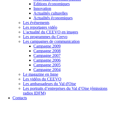
Editions économiques
Innovation
Actualités culturelles
Actualités économiques
Les événements
Les reportages vidéo
L'actualité du CEEVO en images
Les programmes du Ceevo
Les campagnes de communication
Campagne 2009
Campagne 2008
Campagne 2007
Campagne 2006
Campagne 2005
Campagne 2004
Le magazine en ligne
Les vidéos du CEEVO
Les ambassadeurs du Val d'Oise
Les portraits d’entreprises du Val d’Oise (émissions
radios IDFM)
Contacts