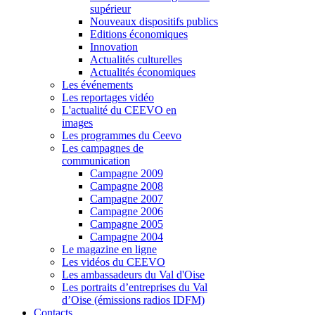
supérieur
Nouveaux dispositifs publics
Editions économiques
Innovation
Actualités culturelles
Actualités économiques
Les événements
Les reportages vidéo
L'actualité du CEEVO en
images
Les programmes du Ceevo
Les campagnes de
communication
Campagne 2009
Campagne 2008
Campagne 2007
Campagne 2006
Campagne 2005
Campagne 2004
Le magazine en ligne
Les vidéos du CEEVO
Les ambassadeurs du Val d'Oise
Les portraits d’entreprises du Val
d’Oise (émissions radios IDFM)
Contacts