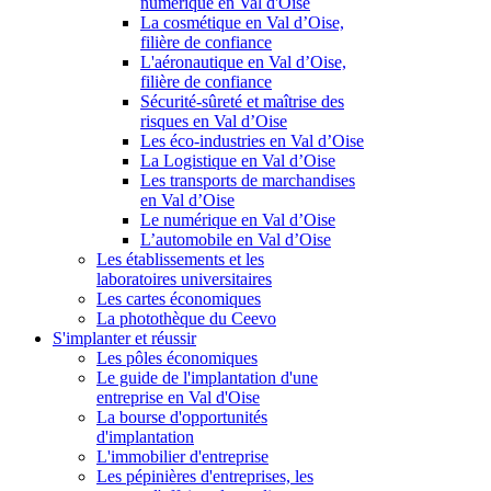
numérique en Val d'Oise
La cosmétique en Val d’Oise,
filière de confiance
L'aéronautique en Val d’Oise,
filière de confiance
Sécurité-sûreté et maîtrise des
risques en Val d’Oise
Les éco-industries en Val d’Oise
La Logistique en Val d’Oise
Les transports de marchandises
en Val d’Oise
Le numérique en Val d’Oise
L’automobile en Val d’Oise
Les établissements et les
laboratoires universitaires
Les cartes économiques
La photothèque du Ceevo
S'implanter et réussir
Les pôles économiques
Le guide de l'implantation d'une
entreprise en Val d'Oise
La bourse d'opportunités
d'implantation
L'immobilier d'entreprise
Les pépinières d'entreprises, les