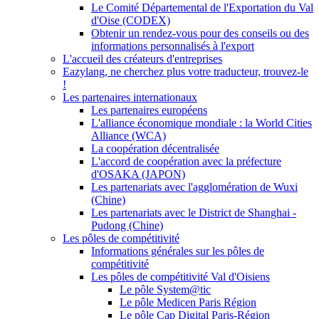
Le Comité Départemental de l'Exportation du Val
d'Oise (CODEX)
Obtenir un rendez-vous pour des conseils ou des
informations personnalisés à l'export
L'accueil des créateurs d'entreprises
Eazylang, ne cherchez plus votre traducteur, trouvez-le
!
Les partenaires internationaux
Les partenaires européens
L'alliance économique mondiale : la World Cities
Alliance (WCA)
La coopération décentralisée
L'accord de coopération avec la préfecture
d'OSAKA (JAPON)
Les partenariats avec l'agglomération de Wuxi
(Chine)
Les partenariats avec le District de Shanghai -
Pudong (Chine)
Les pôles de compétitivité
Informations générales sur les pôles de
compétitivité
Les pôles de compétitivité Val d'Oisiens
Le pôle System@tic
Le pôle Medicen Paris Région
Le pôle Cap Digital Paris-Région