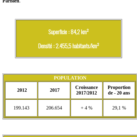
Parisien
.
Superficie : 84,2 km²
Densité : 2.455,5 habitants/km²
POPULATION
Croissance
Proportion
2012
2017
2017/2012
de - 20 ans
199.143
206.654
+ 4 %
29,1 %