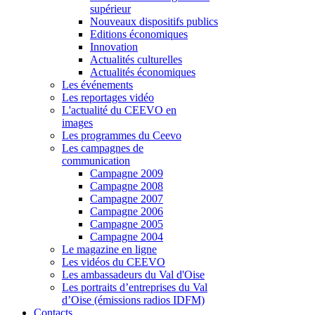
supérieur
Nouveaux dispositifs publics
Editions économiques
Innovation
Actualités culturelles
Actualités économiques
Les événements
Les reportages vidéo
L'actualité du CEEVO en
images
Les programmes du Ceevo
Les campagnes de
communication
Campagne 2009
Campagne 2008
Campagne 2007
Campagne 2006
Campagne 2005
Campagne 2004
Le magazine en ligne
Les vidéos du CEEVO
Les ambassadeurs du Val d'Oise
Les portraits d’entreprises du Val
d’Oise (émissions radios IDFM)
Contacts