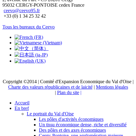
95032 CERGY-PONTOISE cedex France
ceevo@ceevo95.fr
+33 (0) 1 34 25 32 42
Tous les bureaux du Ceevo
Copyright ©2014 | Comité d'Expansion Economique du Val d'Oise |
Charte des valeurs républicaines et de laicité
|
Mentions légales
|
Plan du site
|
Accueil
En bref
Le portrait du Val d'Oise
Les pôles d'activités économiques
Un tissu économique dense, riche et diversifié
Des pôles et des axes économiques
Cergy-Pontoise, une agglomération majeure