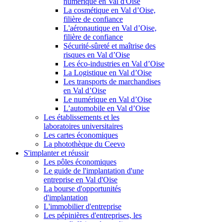
numérique en Val d'Oise
La cosmétique en Val d’Oise,
filière de confiance
L'aéronautique en Val d’Oise,
filière de confiance
Sécurité-sûreté et maîtrise des
risques en Val d’Oise
Les éco-industries en Val d’Oise
La Logistique en Val d’Oise
Les transports de marchandises
en Val d’Oise
Le numérique en Val d’Oise
L’automobile en Val d’Oise
Les établissements et les
laboratoires universitaires
Les cartes économiques
La photothèque du Ceevo
S'implanter et réussir
Les pôles économiques
Le guide de l'implantation d'une
entreprise en Val d'Oise
La bourse d'opportunités
d'implantation
L'immobilier d'entreprise
Les pépinières d'entreprises, les