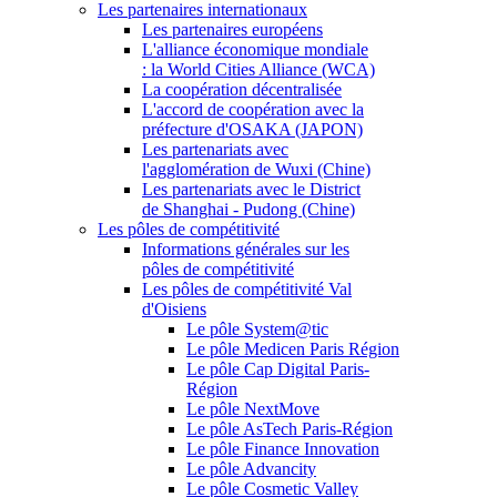
Les partenaires internationaux
Les partenaires européens
L'alliance économique mondiale
: la World Cities Alliance (WCA)
La coopération décentralisée
L'accord de coopération avec la
préfecture d'OSAKA (JAPON)
Les partenariats avec
l'agglomération de Wuxi (Chine)
Les partenariats avec le District
de Shanghai - Pudong (Chine)
Les pôles de compétitivité
Informations générales sur les
pôles de compétitivité
Les pôles de compétitivité Val
d'Oisiens
Le pôle System@tic
Le pôle Medicen Paris Région
Le pôle Cap Digital Paris-
Région
Le pôle NextMove
Le pôle AsTech Paris-Région
Le pôle Finance Innovation
Le pôle Advancity
Le pôle Cosmetic Valley