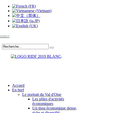
ontact
Accueil
En bref
Le portrait du Val d'Oise
Les pôles d'activités
économiques
Un tissu économique dense,
riche et diversifié