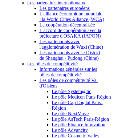
Les partenaires internationaux
Les partenaires européens
L'alliance économique mondiale
: la World Cities Alliance (WCA)
La coopération décentralisée
L'accord de coopération avec la
préfecture d'OSAKA (JAPON)
Les partenariats avec
l'agglomération de Wuxi (Chine)
Les partenariats avec le District
de Shanghai - Pudong (Chine)
Les pôles de compétitivité
Informations générales sur les
pôles de compétitivité
Les pôles de compétitivité Val
d'Oisiens
Le pôle System@tic
Le pôle Medicen Paris Région
Le pôle Cap Digital Paris-
Région
Le pôle NextMove
Le pôle AsTech Paris-Région
Le pôle Finance Innovation
Le pôle Advancity
Le pôle Cosmetic Valley