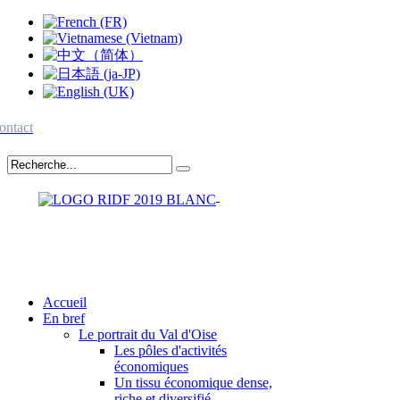
ontact
Accueil
En bref
Le portrait du Val d'Oise
Les pôles d'activités
économiques
Un tissu économique dense,
riche et diversifié