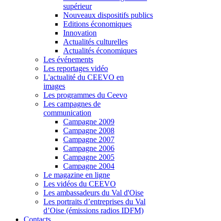
supérieur
Nouveaux dispositifs publics
Editions économiques
Innovation
Actualités culturelles
Actualités économiques
Les événements
Les reportages vidéo
L'actualité du CEEVO en
images
Les programmes du Ceevo
Les campagnes de
communication
Campagne 2009
Campagne 2008
Campagne 2007
Campagne 2006
Campagne 2005
Campagne 2004
Le magazine en ligne
Les vidéos du CEEVO
Les ambassadeurs du Val d'Oise
Les portraits d’entreprises du Val
d’Oise (émissions radios IDFM)
Contacts