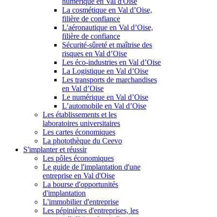
numérique en Val d'Oise
La cosmétique en Val d’Oise,
filière de confiance
L'aéronautique en Val d’Oise,
filière de confiance
Sécurité-sûreté et maîtrise des
risques en Val d’Oise
Les éco-industries en Val d’Oise
La Logistique en Val d’Oise
Les transports de marchandises
en Val d’Oise
Le numérique en Val d’Oise
L’automobile en Val d’Oise
Les établissements et les
laboratoires universitaires
Les cartes économiques
La photothèque du Ceevo
S'implanter et réussir
Les pôles économiques
Le guide de l'implantation d'une
entreprise en Val d'Oise
La bourse d'opportunités
d'implantation
L'immobilier d'entreprise
Les pépinières d'entreprises, les