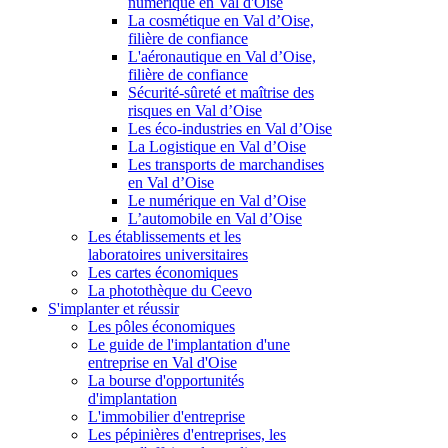
numérique en Val d'Oise
La cosmétique en Val d’Oise,
filière de confiance
L'aéronautique en Val d’Oise,
filière de confiance
Sécurité-sûreté et maîtrise des
risques en Val d’Oise
Les éco-industries en Val d’Oise
La Logistique en Val d’Oise
Les transports de marchandises
en Val d’Oise
Le numérique en Val d’Oise
L’automobile en Val d’Oise
Les établissements et les
laboratoires universitaires
Les cartes économiques
La photothèque du Ceevo
S'implanter et réussir
Les pôles économiques
Le guide de l'implantation d'une
entreprise en Val d'Oise
La bourse d'opportunités
d'implantation
L'immobilier d'entreprise
Les pépinières d'entreprises, les