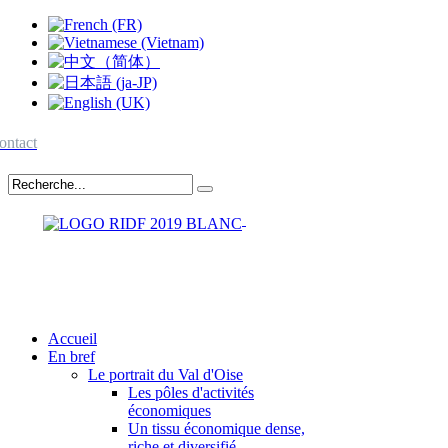
ontact
Accueil
En bref
Le portrait du Val d'Oise
Les pôles d'activités
économiques
Un tissu économique dense,
riche et diversifié