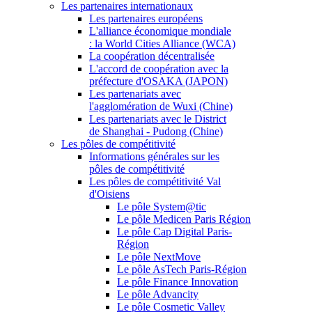
Les partenaires internationaux
Les partenaires européens
L'alliance économique mondiale
: la World Cities Alliance (WCA)
La coopération décentralisée
L'accord de coopération avec la
préfecture d'OSAKA (JAPON)
Les partenariats avec
l'agglomération de Wuxi (Chine)
Les partenariats avec le District
de Shanghai - Pudong (Chine)
Les pôles de compétitivité
Informations générales sur les
pôles de compétitivité
Les pôles de compétitivité Val
d'Oisiens
Le pôle System@tic
Le pôle Medicen Paris Région
Le pôle Cap Digital Paris-
Région
Le pôle NextMove
Le pôle AsTech Paris-Région
Le pôle Finance Innovation
Le pôle Advancity
Le pôle Cosmetic Valley