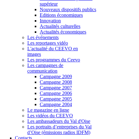
supérieur
Nouveaux dispositifs publics
Editions économiques
Innovation
Actualités culturelles
Actualités économiques
Les événements
Les reportages vidéo
L'actualité du CEEVO en
images
Les programmes du Ceevo
Les campagnes de
communication
Campagne 2009
Campagne 2008
Campagne 2007
Campagne 2006
Campagne 2005
Campagne 2004
Le magazine en ligne
Les vidéos du CEEVO
Les ambassadeurs du Val d'Oise
Les portraits d’entreprises du Val
d’Oise (émissions radios IDFM)
Contacts